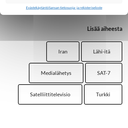
Evästekäytäntö
Sansan tietosuoja- ja rekisteriseloste
Lisää aiheesta
Iran
Lähi-itä
Medialähetys
SAT-7
Satelliittitelevisio
Turkki