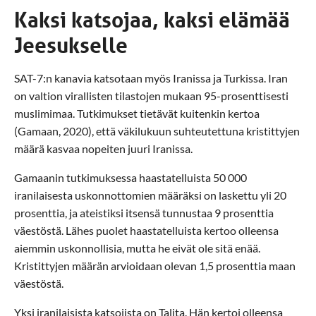
Kaksi katsojaa, kaksi elämää
Jeesukselle
SAT-7:n kanavia katsotaan myös Iranissa ja Turkissa. Iran
on valtion virallisten tilastojen mukaan 95-prosenttisesti
muslimimaa. Tutkimukset tietävät kuitenkin kertoa
(Gamaan, 2020), että väkilukuun suhteutettuna kristittyjen
määrä kasvaa nopeiten juuri Iranissa.
Gamaanin tutkimuksessa haastatelluista 50 000
iranilaisesta uskonnottomien määräksi on laskettu yli 20
prosenttia, ja ateistiksi itsensä tunnustaa 9 prosenttia
väestöstä. Lähes puolet haastatelluista kertoo olleensa
aiemmin uskonnollisia, mutta he eivät ole sitä enää.
Kristittyjen määrän arvioidaan olevan 1,5 prosenttia maan
väestöstä.
Yksi iranilaisista katsojista on Talita. Hän kertoi olleensa