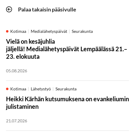
Palaa takaisin pääsivulle
Kotimaa
Medialähetyspäivät
Seurakunta
Vielä on kesäjuhlia
jäljellä! Medialähetyspäivät Lempäälässä 21.–
23. elokuuta
05.08.2026
Kotimaa
Lähetystyö
Seurakunta
Heikki Kärhän kutsumuksena on evankeliumin
julistaminen
21.07.2026