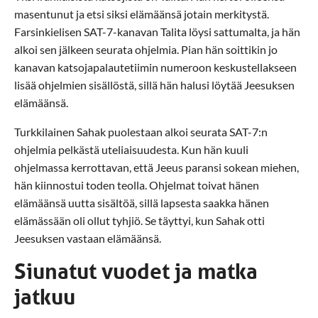
masentunut ja etsi siksi elämäänsä jotain merkitystä.
Farsinkielisen SAT-7-kanavan Talita löysi sattumalta, ja hän
alkoi sen jälkeen seurata ohjelmia. Pian hän soittikin jo
kanavan katsojapalautetiimin numeroon keskustellakseen
lisää ohjelmien sisällöstä, sillä hän halusi löytää Jeesuksen
elämäänsä.
Turkkilainen Sahak puolestaan alkoi seurata SAT-7:n
ohjelmia pelkästä uteliaisuudesta. Kun hän kuuli
ohjelmassa kerrottavan, että Jeeus paransi sokean miehen,
hän kiinnostui toden teolla. Ohjelmat toivat hänen
elämäänsä uutta sisältöä, sillä lapsesta saakka hänen
elämässään oli ollut tyhjiö. Se täyttyi, kun Sahak otti
Jeesuksen vastaan elämäänsä.
Siunatut vuodet ja matka
jatkuu