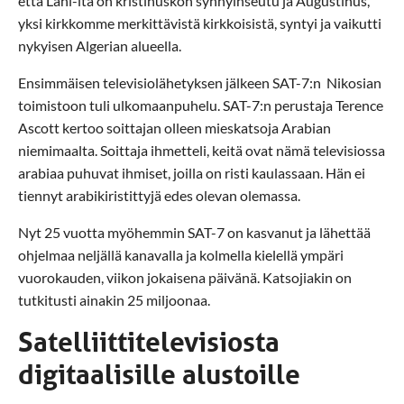
että Lähi-itä on kristinuskon synnyinseutu ja Augustinus,
yksi kirkkomme merkittävistä kirkkoisistä, syntyi ja vaikutti
nykyisen Algerian alueella.
Ensimmäisen televisiolähetyksen jälkeen SAT-7:n Nikosian
toimistoon tuli ulkomaanpuhelu. SAT-7:n perustaja Terence
Ascott kertoo soittajan olleen mieskatsoja Arabian
niemimaalta. Soittaja ihmetteli, keitä ovat nämä televisiossa
arabiaa puhuvat ihmiset, joilla on risti kaulassaan. Hän ei
tiennyt arabikiristittyjä edes olevan olemassa.
Nyt 25 vuotta myöhemmin SAT-7 on kasvanut ja lähettää
ohjelmaa neljällä kanavalla ja kolmella kielellä ympäri
vuorokauden, viikon jokaisena päivänä. Katsojiakin on
tutkitusti ainakin 25 miljoonaa.
Satelliittitelevisiosta
digitaalisille alustoille