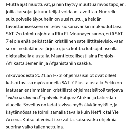
Mutta ajat muuttuvat, ja niin täytyy muuttua myös tapojen,
joilla katsojat ja kuuntelijat voidaan tavoittaa. Nuorelle
sukupolvelle älypuhelin on uusi ruutu, ja heidän
tavoittamisekseen on televisiokanavankin mukauduttava.
SAT-7:n toimitusjohtaja Rita El-Mounayer sanoo, että SAT-
7 ei ole enää pelkästään kristillinen satelliittitelevisio, vaan
se on medialähetysjärjestö, joka kohtaa katsojat usealla
digitaalisella alustalla. Maantieteellisesti aina Pohjois-
Afrikasta Jemeniin ja Afganistaniin saakka.
Alkuvuodesta 2021 SAT-7:n ohjelmasisällöt ovat olleet
katsottavissa myös uudella SAT-7 Plus -alustalla. Sekin on
laatuaan ensimmäinen kristillistä ohjelmasisältöä tarjoava
“v
ideo on demand”
-palvelu Pohjois-Afrikan ja Lähi-idän
alueella. Sovellus on ladattavissa myös älykännykälle, ja
käytännössä se toimii samalla tavalla kuin Netflix tai Yle
Areena. Katsojat voivat itse valita, katsovatko ohjelmia
suorina vaiko tallennettuina.