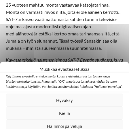
25 vuoteen mahtuu monta vastaavaa katsojatarinaa.
Monta on varmasti myös niitä, joita ei ole ääneen kerrottu.
SAT-7:n kasvu vaatimattomasta kahden tunnin televisio-
ohjelma-ajasta moderniksi digitaalisen ajan
medialähetysjärjestöksi kertoo omaa tarinaansa siitä, että
Jumala on työn siunannut. Tässä työssä Sansakin saa olla
mukana − ihmistä suuremmassa suunnitelmassa.
Kuvassa tekeillä naistenohjelmaa SAT-7 Egyptin studiossa, kuva
SAT-7.
Muokkaa evästeasetuksia
Käytämme sivustolla eri tekniikoita, kuten evästeitä, sivuston toiminnan ja
Sirpa Rissanen
tilastoinnin tarkoituksiin. Painamalla ”OK” annat suostumuksesi näiden tietojen
keräämiseen ja käyttöön. Voit hallita suostumuksiasi kohdassa ”Hallinnoi palveluja”.
Olen Sansan työn aluepäällikkö Lähi-idän, Keski-Aasian ja Pohjois-
Afrikan alueella ja katselen maailman menoa Kyprokselta käsin.
Sansan medialähetystyössä olen ollut vuodesta 2016 sekä Mongoliassa
Hyväksy
että Kyproksella. Aiemmin olen perheeni kanssa asunut myös Itä- ja
Länsi-Afrikassa sekä Israelissa lähetyksen parissa. Me kaikki
Kiellä
haluaisimme olla tekemässä suuria tekoja ja muuttaa maailmaa.
Päiviini kuuluu kuitenkin enimmäkseen pieniä asioita. Jostain on
jokainen päivä aloitettava.
Hallinnoi palveluja