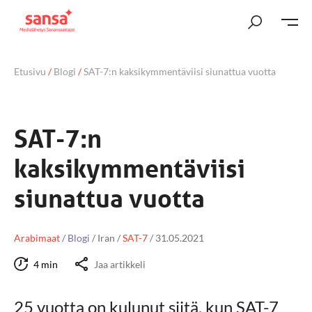
Etusivu
/
Blogi
/
SAT-7:n kaksikymmentäviisi siunattua vuotta
SAT-7:n
kaksikymmentäviisi
siunattua vuotta
Arabimaat
/
Blogi
/
Iran
/
SAT-7
/
31.05.2021
4 min
Jaa artikkeli
25 vuotta on kulunut siitä, kun SAT-7