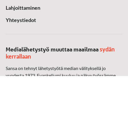
Lahjoittaminen
Yhteystiedot
sydän
Medialähetystyö muuttaa maailmaa
kerrallaan
Sansa on tehnyt lähetystyötä median välityksellä jo
vuodesta 1973. Evankeliumi kuuluu ja näkyy työssämme
radioaalloilla, televisiossa, verkossa ja sosiaalisessa
mediassa ympäri maailman. Kohtaamme ihmisen hänen
omalla kielellään, aidosti arjen keskellä.
Mediapankki
➔
Sansan materiaali