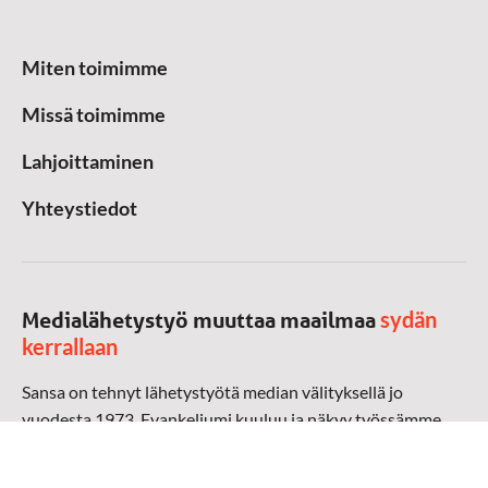
Miten toimimme
Missä toimimme
Lahjoittaminen
Yhteystiedot
sydän
Medialähetystyö muuttaa maailmaa
kerrallaan
Sansa on tehnyt lähetystyötä median välityksellä jo
vuodesta 1973. Evankeliumi kuuluu ja näkyy työssämme
radioaalloilla, televisiossa, verkossa ja sosiaalisessa
mediassa ympäri maailman. Kohtaamme ihmisen hänen