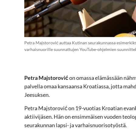
Petra Majstorović auttaa Kutinan seurakunnassa esimerkiksi 
varhaisnuorille suunnattujen YouTube-ohjelmien suunnittelu
Petra Majstorović
on omassa elämässään nähnyt
palvella omaa kansaansa Kroatiassa, jotta mah
Jeesuksen.
Petra Majstorović on 19-vuotias Kroatian evan
aktiivijäsen. Hän on ensimmäisen vuoden teolog
seurakunnan lapsi- ja varhaisnuorisotyöstä.