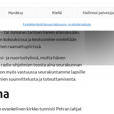
umalan rakkaudesta ja teoista omassa
Hyväksy
Kiellä
Hallinnoi palveluja
messäni koin vanhempieni poissaolon
Evästekäytäntö
Sansan tietosuoja- ja rekisteriseloste
 – tai Jumalan tarinan hänen elämässään.
 kokouksissa ja keskustelee mielellään
ten raamattupiirissä.
si- ja nuorisotyössä, mutta hänen
ä radio-ohjelmien teosta aina seurakunnan
 on myös vastuussa seurakuntamme lapsille
ien suunnittelusta ja toteuttamisesta.
ha
evankelinen kirkko tunnisti Petran lahjat