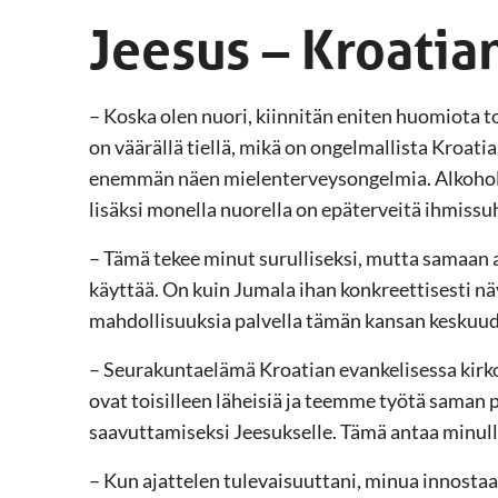
Jeesus – Kroatia
– Koska olen nuori, kiinnitän eniten huomiota 
on väärällä tiellä, mikä on ongelmallista Kroati
enemmän näen mielenterveysongelmia. Alkoholi
lisäksi monella nuorella on epäterveitä ihmissuh
– Tämä tekee minut surulliseksi, mutta samaan
käyttää. On kuin Jumala ihan konkreettisesti näy
mahdollisuuksia palvella tämän kansan keskuud
– Seurakuntaelämä Kroatian evankelisessa kirk
ovat toisilleen läheisiä ja teemme työtä saman
saavuttamiseksi Jeesukselle. Tämä antaa minull
– Kun ajattelen tulevaisuuttani, minua innosta