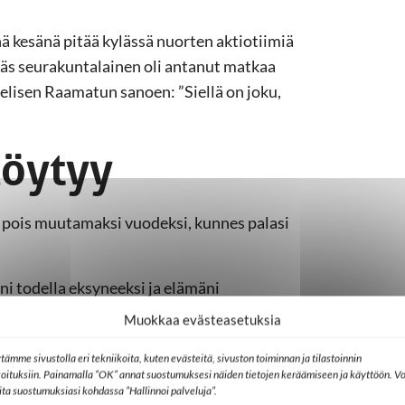
 kesänä pitää kylässä nuorten aktiotiimiä
räs seurakuntalainen oli antanut matkaa
elisen Raamatun sanoen: ”Siellä on joku,
löytyy
a pois muutamaksi vuodeksi, kunnes palasi
eni todella eksyneeksi ja elämäni
n, että Jumala ohjasi minut takaisin
Muokkaa evästeasetuksia
oissa ja M18-lähetystyöntekijäryhmän
tämme sivustolla eri tekniikoita, kuten evästeitä, sivuston toiminnan ja tilastoinnin
koituksiin. Painamalla ”OK” annat suostumuksesi näiden tietojen keräämiseen ja käyttöön. Vo
lita suostumuksiasi kohdassa ”Hallinnoi palveluja”.
etoni Jumalasta muuttui läheiseksi