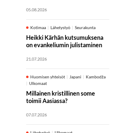
05.08.2026
Kotimaa
Lähetystyö
Seurakunta
Heikki Kärhän kutsumuksena
on evankeliumin julistaminen
21.07.2026
Huomisen yhteisöt
Japani
Kambodža
Ulkomaat
Millainen kristillinen some
toimii Aasiassa?
07.07.2026
Lähetystyö
Ulkomaat