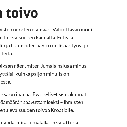
n toivo
toisten nuorten elämään. Valitettavan moni
an tulevaisuuden kannalta. Entistä
n ja huumeiden käyttö on lisääntynyt ja
teita.
 aikaan näen, miten Jumala haluaa minua
ttäisi, kuinka paljon minulla on
essa.
ossa on ihanaa. Evankeliset seurakunnat
 päämäärän saavuttamiseksi – ihmisten
e tulevaisuuden toivoa Kroatialle.
a nähdä, mitä Jumalalla on varattuna