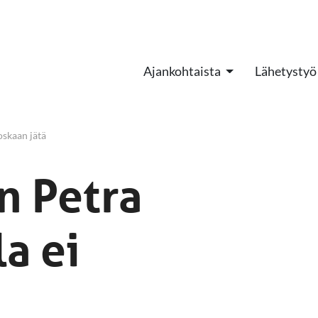
Ajankohtaista
Lähetystyö
oskaan jätä
n Petra
a ei