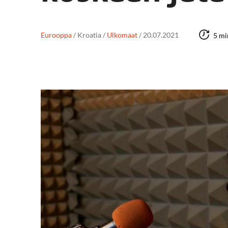
Eurooppa
/
Kroatia
/
Ulkomaat
/
20.07.2021
5 mi