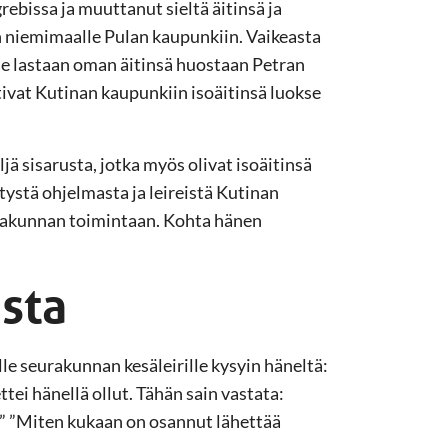
ebissa ja muuttanut sieltä äitinsä ja
 niemimaalle Pulan kaupunkiin. Vaikeasta
me lastaan oman äitinsä huostaan Petran
ivat Kutinan kaupunkiin isoäitinsä luokse
jä sisarusta, jotka myös olivat isoäitinsä
etystä ohjelmasta ja leireistä Kutinan
seurakunnan toimintaan. Kohta hänen
sta
 seurakunnan kesäleirille kysyin häneltä:
tei hänellä ollut. Tähän sain vastata:
!” ”Miten kukaan on osannut lähettää