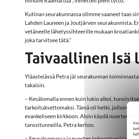
minulle Raamattua”, ihmetteli pieni tyttö.
Kutinan seurakunnassa olimme saaneet taas sinä
Lahden Launeen ja Joutjärven seurakunnista. E
vetäneelle lähetyssihteerille mukaan kroatianki
joka tarvitsee tätä.”
Taivaallinen Isä 
Yläasteiässä Petra jäi seurakunnan toiminnast
takaisin.
– Kesälomalla ennen kuin lukio alkoi, tunsin its
tarkoituksettomaksi. Tämä oli hetki, jolloin koe
evankeliseen kirkkoon. Aloin käydä nuortenill
Käy
tanssitunneilla, Petra kertoo.
tar
hal
– Seurakunnassa ja nuorten kokoontumisissa ti