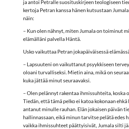
ja antoi Petralle suosituskirjeen teologiseen t
kertoja Petran kanssa hänen kutsustaan Jumala
näin:
– Kun olen nähnyt, miten Jumala on toiminut mi
elämälläni palvella Häntä.
Usko vaikuttaa Petran jokapäiväisessä elämässä
– Lapsuuteni on vaikuttanut psyykkiseen tervey
oloani turvalliseksi. Mietin aina, mikä on seura
kuka jättää minut seuraavaksi.
– Olen pelännyt rakentaa ihmissuhteita, koska o
Tiedän, että tämä pelko ei katoa kokonaan ehkä
antanut minulle rauhan. Elän jokaisen päivän tie
hallinnassaan, eikä minun tarvitse pelätä edes h
vaikka ihmissuhteet päättyisivät, Jumala silti jä