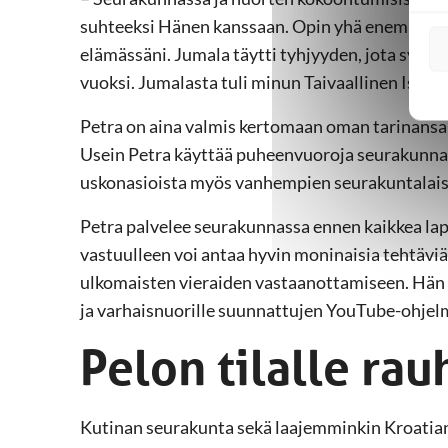
suhteeksi Hänen kanssaan. Opin yhä enemmän J
elämässäni. Jumala täytti tyhjyyden, jota sydä
vuoksi. Jumalasta tuli minun Taivaallinen Isäni.
Petra on aina valmis kertomaan oman tarinansa
Usein Petra käyttää puheenvuoroja seurakunnan
uskonasioista myös vanhempien seurakuntalais
Petra palvelee seurakunnassa ennen kaikkea lap
vastuulleen voi antaa hyvin moninaisia tehtävi
ulkomaisten vieraiden vastaanottamiseen. Hän
ja varhaisnuorille suunnattujen YouTube-ohjelm
Pelon tilalle rau
Kutinan seurakunta sekä laajemminkin Kroatian 