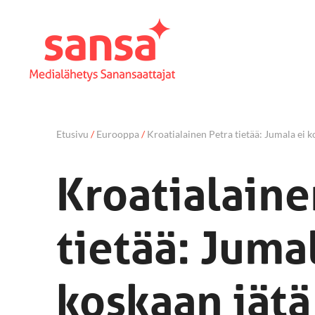
Etusivu
/
Eurooppa
/
Kroatialainen Petra tietää: Jumala ei k
Kroatialaine
tietää: Jumal
koskaan jätä