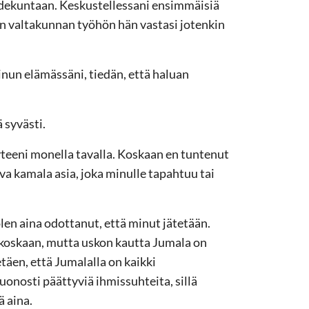
iedekuntaan. Keskustellessani ensimmäisiä
n valtakunnan työhön hän vastasi jotenkin
nun elämässäni, tiedän, että haluan
 syvästi.
teeni monella tavalla. Koskaan en tuntenut
ava kamala asia, joka minulle tapahtuu tai
len aina odottanut, että minut jätetään.
 koskaan, mutta uskon kautta Jumala on
täen, että Jumalalla on kaikki
uonosti päättyviä ihmissuhteita, sillä
ä aina.