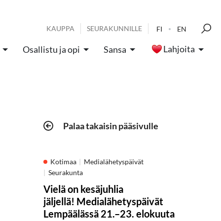
KAUPPA
SEURAKUNNILLE
FI
EN
Lahjoita
Osallistu ja opi
Sansa
Palaa takaisin pääsivulle
Kotimaa
Medialähetyspäivät
Seurakunta
Vielä on kesäjuhlia
jäljellä! Medialähetyspäivät
Lempäälässä 21.–23. elokuuta