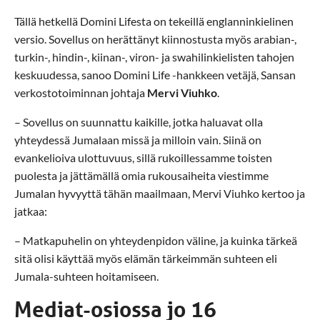
Tällä hetkellä Domini Lifesta on tekeillä englanninkielinen
versio. Sovellus on herättänyt kiinnostusta myös arabian-,
turkin-, hindin-, kiinan-, viron- ja swahilinkielisten tahojen
keskuudessa, sanoo Domini Life -hankkeen vetäjä, Sansan
verkostotoiminnan johtaja
Mervi Viuhko
.
– Sovellus on suunnattu kaikille, jotka haluavat olla
yhteydessä Jumalaan missä ja milloin vain. Siinä on
evankelioiva ulottuvuus, sillä rukoillessamme toisten
puolesta ja jättämällä omia rukousaiheita viestimme
Jumalan hyvyyttä tähän maailmaan, Mervi Viuhko kertoo ja
jatkaa:
– Matkapuhelin on yhteydenpidon väline, ja kuinka tärkeä
sitä olisi käyttää myös elämän tärkeimmän suhteen eli
Jumala-suhteen hoitamiseen.
Mediat-osiossa jo 16