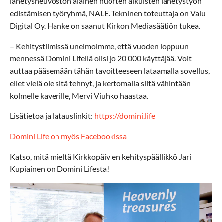
lähetysneuvoston alainen nuorten aikuisten lähetystyön
edistämisen työryhmä, NALE. Tekninen toteuttaja on Valu
Digital Oy. Hanke on saanut Kirkon Mediasäätiön tukea.
– Kehitystiimissä unelmoimme, että vuoden loppuun
mennessä Domini Lifellä olisi jo 20 000 käyttäjää. Voit
auttaa pääsemään tähän tavoitteeseen lataamalla sovellus,
ellet vielä ole sitä tehnyt, ja kertomalla siitä vähintään
kolmelle kaverille, Mervi Viuhko haastaa.
Lisätietoa ja latauslinkit:
https://domini.life
Domini Life on myös Facebookissa
Katso, mitä mieltä Kirkkopäivien kehityspäällikkö Jari
Kupiainen on Domini Lifesta!