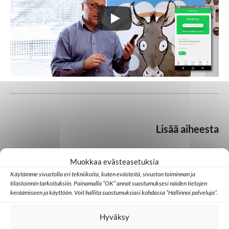
Lisää aiheesta
Muokkaa evästeasetuksia
Domini Life
Käytämme sivustolla eri tekniikoita, kuten evästeitä, sivuston toiminnan ja
tilastoinnin tarkoituksiin. Painamalla ”OK” annat suostumuksesi näiden tietojen
keräämiseen ja käyttöön. Voit hallita suostumuksiasi kohdassa ”Hallinnoi palveluja”.
Kristillinen media
Media
Hyväksy