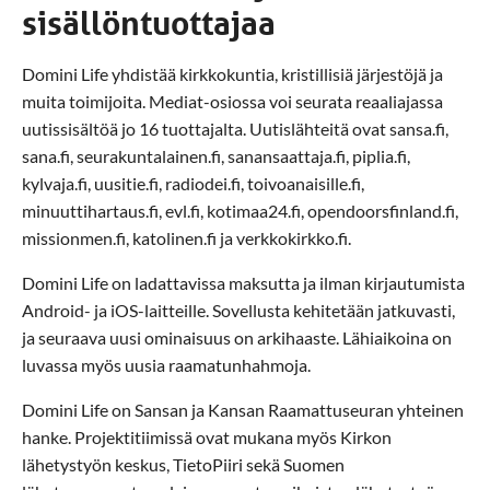
sisällöntuottajaa
Domini Life yhdistää kirkkokuntia, kristillisiä järjestöjä ja
muita toimijoita. Mediat-osiossa voi seurata reaaliajassa
uutissisältöä jo 16 tuottajalta. Uutislähteitä ovat sansa.fi,
sana.fi, seurakuntalainen.fi, sanansaattaja.fi, piplia.fi,
kylvaja.fi, uusitie.fi, radiodei.fi, toivoanaisille.fi,
minuuttihartaus.fi, evl.fi, kotimaa24.fi, opendoorsfinland.fi,
missionmen.fi, katolinen.fi ja verkkokirkko.fi.
Domini Life on ladattavissa maksutta ja ilman kirjautumista
Android- ja iOS-laitteille. Sovellusta kehitetään jatkuvasti,
ja seuraava uusi ominaisuus on arkihaaste. Lähiaikoina on
luvassa myös uusia raamatunhahmoja.
Domini Life on Sansan ja Kansan Raamattuseuran yhteinen
hanke. Projektitiimissä ovat mukana myös Kirkon
lähetystyön keskus, TietoPiiri sekä Suomen