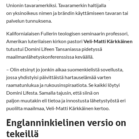
Unionin tavaramerkiksi. Tavaramerkin haltijalla
on yksinoikeus nimen ja brändin käyttämiseen tavaran tai
palvelun tunnuksena.
Kalifornialaisen Fullerin teologisen seminaarin professori,
Amerikan luterilaisen kirkon pastori
Veli-Matti Kärkkäinen
tutustui Domini Lifeen Tansaniassa pidetyssä
maailmanlähetyskonferenssissa keväällä.
– Olin etsinyt jo jonkin aikaa suomenkielistä sovellusta,
jossa yhdistyisi päivittäistä hartauselämää varten
raamatunlukua ja rukousinspiraatiota. Se kaikki löytyi
Domini Lifesta. Samalla tajusin, että siinä on
paljon muutakin eli tietoa ja innostusta lähetystyöstä eri
puolilta maailmaa, Veli-Matti Kärkkäinen kertoo.
Englanninkielinen versio on
tekeillä