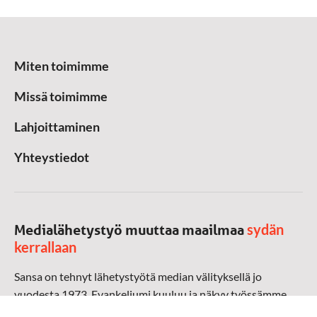
Miten toimimme
Missä toimimme
Lahjoittaminen
Yhteystiedot
sydän
Medialähetystyö muuttaa maailmaa
kerrallaan
Sansa on tehnyt lähetystyötä median välityksellä jo
vuodesta 1973. Evankeliumi kuuluu ja näkyy työssämme
radioaalloilla, televisiossa, verkossa ja sosiaalisessa