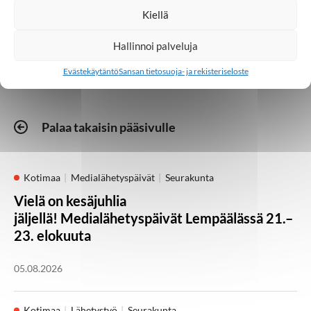
Kiellä
Mobiilisovellus
Sansa
Hallinnoi palveluja
Evästekäytäntö
Sansan tietosuoja- ja rekisteriseloste
Palaa takaisin pääsivulle
Kotimaa
Medialähetyspäivät
Seurakunta
Vielä on kesäjuhlia
jäljellä! Medialähetyspäivät Lempäälässä 21.–
23. elokuuta
05.08.2026
Kotimaa
Lähetystyö
Seurakunta