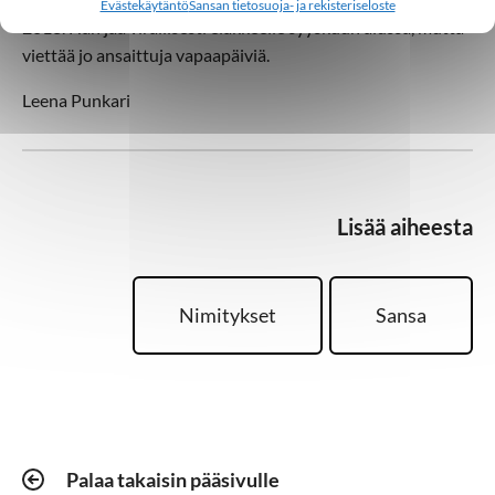
Evästekäytäntö
Sansan tietosuoja- ja rekisteriseloste
2013. Hän jää virallisesti eläkkeelle syyskuun alussa, mutta
viettää jo ansaittuja vapaapäiviä.
Leena Punkari
Lisää aiheesta
Nimitykset
Sansa
Palaa takaisin pääsivulle