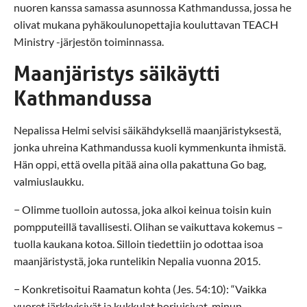
nuoren kanssa samassa asunnossa Kathmandussa, jossa he
olivat mukana pyhäkoulunopettajia kouluttavan TEACH
Ministry -järjestön toiminnassa.
Maanjäristys säikäytti
Kathmandussa
Nepalissa Helmi selvisi säikähdyksellä maanjäristyksestä,
jonka uhreina Kathmandussa kuoli kymmenkunta ihmistä.
Hän oppi, että ovella pitää aina olla pakattuna Go bag,
valmiuslaukku.
− Olimme tuolloin autossa, joka alkoi keinua toisin kuin
pompputeillä tavallisesti. Olihan se vaikuttava kokemus –
tuolla kaukana kotoa. Silloin tiedettiin jo odottaa isoa
maanjäristystä, joka runtelikin Nepalia vuonna 2015.
− Konkretisoitui Raamatun kohta (Jes. 54:10): “Vaikka
vuoret järkkyisivät ja kukkulat horjuisivat, minun