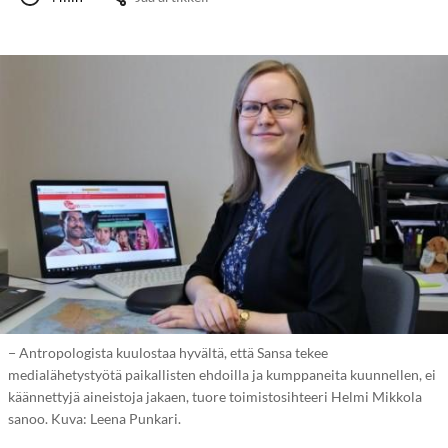
− Antropologista kuulostaa hyvältä, että Sansa tekee
medialähetystyötä paikallisten ehdoilla ja kumppaneita kuunnellen, ei
käännettyjä aineistoja jakaen, tuore toimistosihteeri Helmi Mikkola
sanoo. Kuva: Leena Punkari.