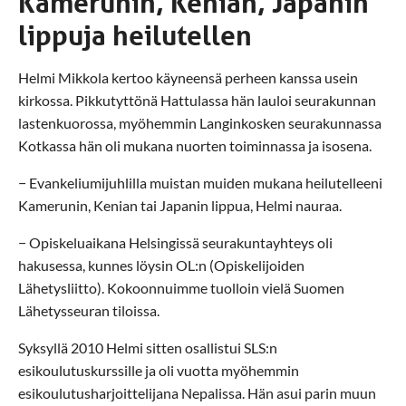
Kamerunin, Kenian, Japanin
lippuja heilutellen
Helmi Mikkola kertoo käyneensä perheen kanssa usein
kirkossa. Pikkutyttönä Hattulassa hän lauloi seurakunnan
lastenkuorossa, myöhemmin Langinkosken seurakunnassa
Kotkassa hän oli mukana nuorten toiminnassa ja isosena.
− Evankeliumijuhlilla muistan muiden mukana heilutelleeni
Kamerunin, Kenian tai Japanin lippua, Helmi nauraa.
− Opiskeluaikana Helsingissä seurakuntayhteys oli
hakusessa, kunnes löysin OL:n (Opiskelijoiden
Lähetysliitto). Kokoonnuimme tuolloin vielä Suomen
Lähetysseuran tiloissa.
Syksyllä 2010 Helmi sitten osallistui SLS:n
esikoulutuskurssille ja oli vuotta myöhemmin
esikoulutusharjoittelijana Nepalissa. Hän asui parin muun