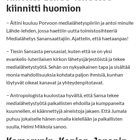
kiinnitti huomion
− Äitini kuuluu Porvoon medialähetyspiiriin ja antoi minulle
Lähde-lehden, jossa haettiin uutta toimistosihteeriä
Medialähetys Sanansaattajiin. Ajattelin, että haetaanpas!
− Tiesin Sansasta perusasiat, kuten että se on yksi
evankelis-luterilaisen kirkon lähetysjärjestöistä ja tekee
medialähetystyötä. Sehän on nykyaikainen tapa ja sisältää
monia mahdollisuuksia kohdata paljon ihmisiä, kunhan
löytyvät oikeat kanavat ja yhteydenpitotavat.
− Antropologista kuulostaa hyvältä, että Sansa tekee
medialähetystyötä paikallisten ehdoilla ja kumppaneita
kuunnellen, ei käännettyjä aineistoja jakaen. Että Jumala
puhuu jokaiselle hänen omalla kielellään ja paikallisten
suulla, Helmi Mikkola sanoo.