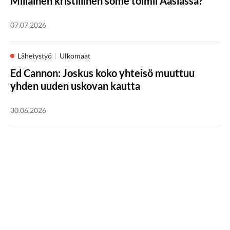
Millainen kristillinen some toimii Aasiassa?
07.07.2026
Lähetystyö
Ulkomaat
Ed Cannon: Joskus koko yhteisö muuttuu
yhden uuden uskovan kautta
30.06.2026