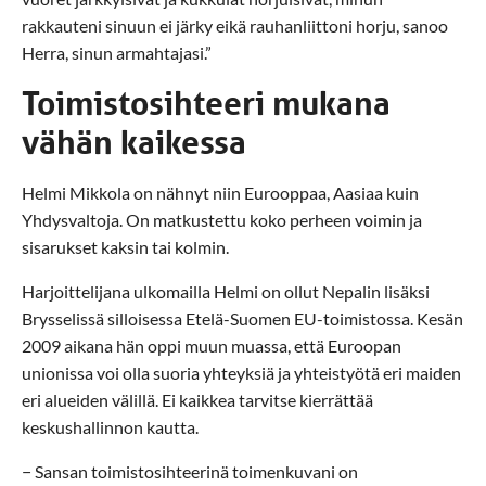
rakkauteni sinuun ei järky eikä rauhanliittoni horju, sanoo
Herra, sinun armahtajasi.”
Toimistosihteeri mukana
vähän kaikessa
Helmi Mikkola on nähnyt niin Eurooppaa, Aasiaa kuin
Yhdysvaltoja. On matkustettu koko perheen voimin ja
sisarukset kaksin tai kolmin.
Harjoittelijana ulkomailla Helmi on ollut Nepalin lisäksi
Brysselissä silloisessa Etelä-Suomen EU-toimistossa. Kesän
2009 aikana hän oppi muun muassa, että Euroopan
unionissa voi olla suoria yhteyksiä ja yhteistyötä eri maiden
eri alueiden välillä. Ei kaikkea tarvitse kierrättää
keskushallinnon kautta.
− Sansan toimistosihteerinä toimenkuvani on