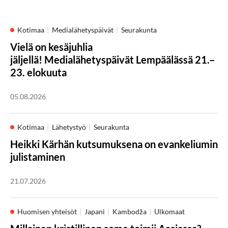
Kotimaa
Medialähetyspäivät
Seurakunta
Vielä on kesäjuhlia
jäljellä! Medialähetyspäivät Lempäälässä 21.–
23. elokuuta
05.08.2026
Kotimaa
Lähetystyö
Seurakunta
Heikki Kärhän kutsumuksena on evankeliumin
julistaminen
21.07.2026
Huomisen yhteisöt
Japani
Kambodža
Ulkomaat