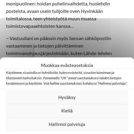
monipuolinen: hoidan puhelinvaihdetta, huolehdin
posteista, avaan usein tulijoille oven Hyvinkään
toimitalossa, teen yhteistyötä muun muassa
toimistovapaaehtoisten kanssa…
− Vastuullani on pääosin myös Sansan sähköpostiin
vastaaminen ja tietojen päivittäminen
toiminnanohjausjärjestelmään, kuten Lähde-lehden
tilaajarekisterin ylläpito, Helmi luettelee.
Muokkaa evästeasetuksia
−
Arja-Leena
on yhteisen kuukautemme aikana Sansassa
Käytämme sivustolla eri tekniikoita, kuten evästeitä, sivuston toiminnan ja
tilastoinnin tarkoituksiin. Painamalla ”OK” annat suostumuksesi näiden tietojen
ollut hyvä opettaja. Joten luottavaisin mielin tässä
keräämiseen ja käyttöön. Voit hallita suostumuksiasi kohdassa ”Hallinnoi palveluja”.
aloittelen, vaikka en kaikkea vielä osaakaan!
Hyväksy
Arja-Leena Kajovalta
eläkkeelle
Kiellä
Hallinnoi palveluja
Kotiteollisuusopettaja Arja-Leena Kajovalta työskenteli
Medialähetys Sanansaattajien toimistosihteerinä elokuusta