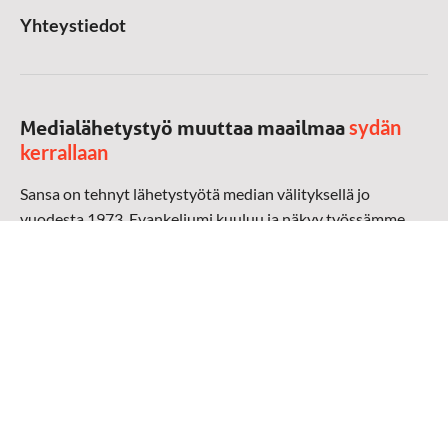
Yhteystiedot
sydän
Medialähetystyö muuttaa maailmaa
kerrallaan
Sansa on tehnyt lähetystyötä median välityksellä jo
vuodesta 1973. Evankeliumi kuuluu ja näkyy työssämme
radioaalloilla, televisiossa, verkossa ja sosiaalisessa
mediassa ympäri maailman. Kohtaamme ihmisen hänen
omalla kielellään, aidosti arjen keskellä.
Mediapankki
➔
Sansan materiaali
➔
Raamattu kannesta kanteen materiaali
➔
Toivoa naisille materiaali