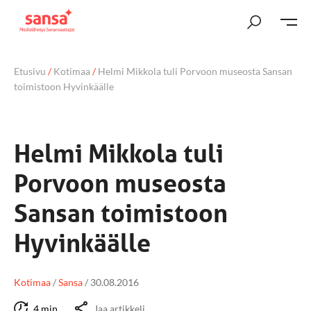
Etusivu
/
Kotimaa
/
Helmi Mikkola tuli Porvoon museosta Sansan
toimistoon Hyvinkäälle
Helmi Mikkola tuli
Porvoon museosta
Sansan toimistoon
Hyvinkäälle
Kotimaa
/
Sansa
/
30.08.2016
4 min
Jaa artikkeli