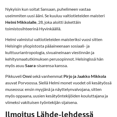
Nykyisin kun soitat Sansaan, puhelimeen vastaa
useimmiten uusi ääni. Se kuuluu valtiotieteiden maisteri
Helmi Mikkolalle
, 28, joka aloitti äskettäin
toimistosihteerinä Hyvinkäällä.
Helmi valmistui valtiotieteiden maisteriksi vuosi sitten
Helsingin yliopistosta pääaineenaan sosiaali- ja
kulttuuriantropologia, sivuaineinaan viestinnän ja
kehitysmaatutkimuksen perusopinnot. Helsingissä hän
myös asuu
Saara
-sisarensa kanssa.
Pikkuveli
Onni
sekä vanhemmat
Pirjo ja Jaakko Mikkola
asuvat Porvoossa. Siellä Helmi monet vuodet oli kesätyössä
museossa: ensin myyjänä ja näyttelynvalvojana, sitten
myös oppaana, uusien kesätyöntekijöiden kouluttajana ja
viimeksi vakituisen työntekijän sijaisena.
Ilmoitus Lähde-lehdessä