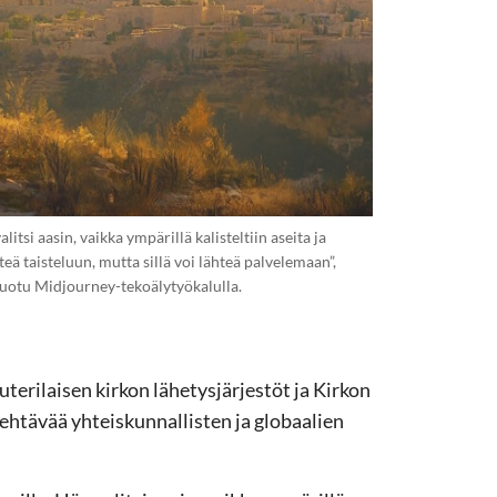
litsi aasin, vaikka ympärillä kalisteltiin aseita ja
hteä taisteluun, mutta sillä voi lähteä palvelemaan”,
n luotu Midjourney-tekoälytyökalulla.
terilaisen kirkon lähetysjärjestöt ja Kirkon
ehtävää yhteiskunnallisten ja globaalien