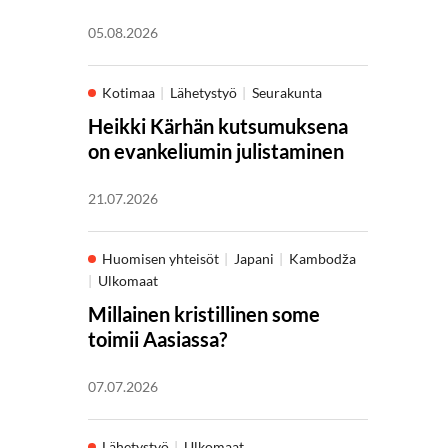
05.08.2026
Kotimaa
Lähetystyö
Seurakunta
Heikki Kärhän kutsumuksena
on evankeliumin julistaminen
21.07.2026
Huomisen yhteisöt
Japani
Kambodža
Ulkomaat
Millainen kristillinen some
toimii Aasiassa?
07.07.2026
Lähetystyö
Ulkomaat