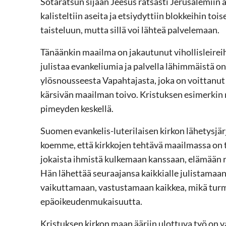
Sotaratsun sijaan Jeesus ratsasti Jerusalemiin aa
kalisteltiin aseita ja etsiydyttiin blokkeihin tois
taisteluun, mutta sillä voi lähteä palvelemaan.
Tänäänkin maailma on jakautunut vihollisleirei
julistaa evankeliumia ja palvella lähimmäistä 
ylösnousseesta Vapahtajasta, joka on voittanut
kärsivän maailman toivo. Kristuksen esimerki
pimeyden keskellä.
Suomen evankelis-luterilaisen kirkon lähetysjä
koemme, että kirkkojen tehtävä maailmassa on 
jokaista ihmistä kulkemaan kanssaan, elämään r
Hän lähettää seuraajansa kaikkialle julistamaa
vaikuttamaan, vastustamaan kaikkea, mikä turm
epäoikeudenmukaisuutta.
Kristuksen kirkon maan ääriin ulottuva työ on va