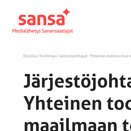
Etusivu
/
Kotimaa
/
Järjestöjohtajat: Yhteinen todistus tuo
Järjestöjoht
Yhteinen tod
maailmaan t