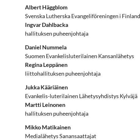
Albert Häggblom
Svenska Lutherska Evangeliföreningen i Finlan
Ingvar Dahlbacka
hallituksen puheenjohtaja
Daniel Nummela
Suomen Evankelisluterilainen Kansanlähetys
Regina Leppänen
liittohallituksen puheenjohtaja
Jukka Kääriäinen
Evankelis-luterilainen Lähetysyhdistys Kylväjä
Martti Leinonen
hallituksen puheenjohtaja
Mikko Matikainen
Medialähetys Sanansaattajat