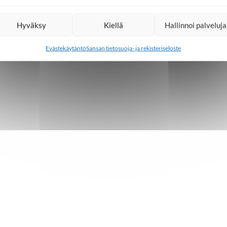
lemme kristittyjen ykseyden puolesta
Hyväksy
Kiellä
Hallinnoi palveluja
Evästekäytäntö
Sansan tietosuoja- ja rekisteriseloste