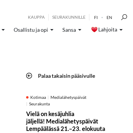
KAUPPA
SEURAKUNNILLE
FI
EN
Lahjoita
Osallistu ja opi
Sansa
Palaa takaisin pääsivulle
Kotimaa
Medialähetyspäivät
Seurakunta
Vielä on kesäjuhlia
jäljellä! Medialähetyspäivät
Lempäälässä 21.–23. elokuuta