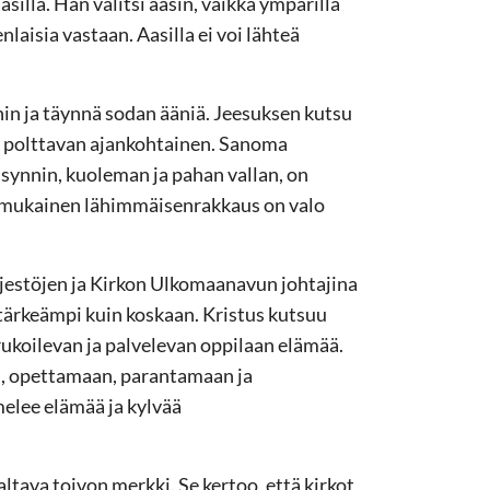
silla. Hän valitsi aasin, vaikka ympärillä
enlaisia vastaan. Aasilla ei voi lähteä
hin ja täynnä sodan ääniä. Jeesuksen kutsu
on polttavan ajankohtainen. Sanoma
 synnin, kuoleman ja pahan vallan, on
n mukainen lähimmäisenrakkaus on valo
rjestöjen ja Kirkon Ulkomaanavun johtajina
tärkeämpi kuin koskaan. Kristus kutsuu
ukoilevan ja palvelevan oppilaan elämää.
n, opettamaan, parantamaan ja
elee elämää ja kylvää
ltava toivon merkki. Se kertoo, että kirkot