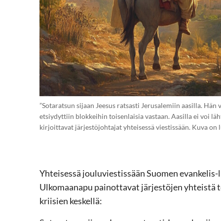
”Sotaratsun sijaan Jeesus ratsasti Jerusalemiin aasilla. Hän va
etsiydyttiin blokkeihin toisenlaisia vastaan. Aasilla ei voi lä
kirjoittavat järjestöjohtajat yhteisessä viestissään. Kuva o
Yhteisessä jouluviestissään Suomen evankelis-lu
Ulkomaanapu painottavat järjestöjen yhteistä t
kriisien keskellä: