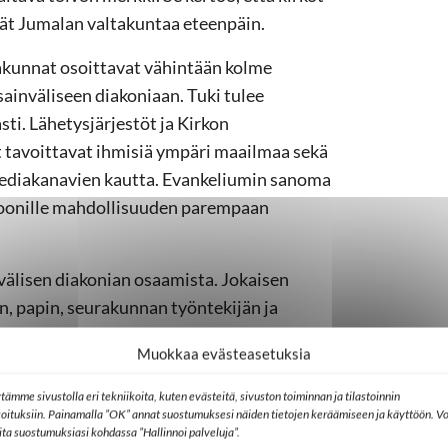
vät Jumalan valtakuntaa eteenpäin.
rakunnat osoittavat vähintään kolme
ainväliseen diakoniaan. Tuki tulee
sti. Lähetysjärjestöt ja Kirkon
 tavoittavat ihmisiä ympäri maailmaa sekä
 mediakanavien kautta. Evankeliumin sanoma
ljoonille mahdollisuuden parempaan
välisen diakonian osaamista. Jokaisen
n, papin, seurakunnan työntekijän ja
voi toteuttaa lähetyskäskyä ja
Muokkaa evästeasetuksia
tämme sivustolla eri tekniikoita, kuten evästeitä, sivuston toiminnan ja tilastoinnin
ttä ja kunnioitusta kaikkien yhteiseen
koituksiin. Painamalla ”OK” annat suostumuksesi näiden tietojen keräämiseen ja käyttöön. Vo
mme ovat erilaisia, arvostamme toistemme
lita suostumuksiasi kohdassa ”Hallinnoi palveluja”.