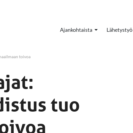
Ajankohtaista
Lähetystyö
 maailmaan toivoa
ajat:
istus tuo
oivoa