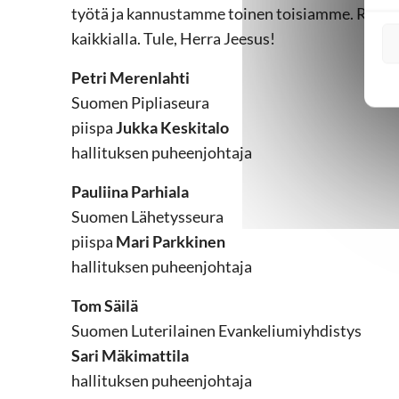
työtä ja kannustamme toinen toisiamme. Rukoi
kaikkialla. Tule, Herra Jeesus!
Petri Merenlahti
Suomen Pipliaseura
piispa
Jukka Keskitalo
hallituksen puheenjohtaja
Pauliina Parhiala
Suomen Lähetysseura
piispa
Mari Parkkinen
hallituksen puheenjohtaja
Tom Säilä
Suomen Luterilainen Evankeliumiyhdistys
Sari Mäkimattila
hallituksen puheenjohtaja