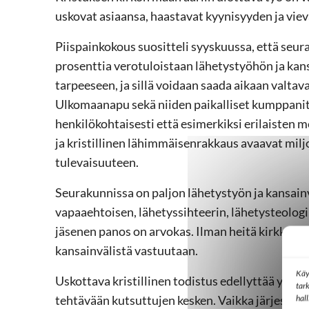
uskovat asiaansa, haastavat kyynisyyden ja vie
Piispainkokous suositteli syyskuussa, että seu
prosenttia verotuloistaan lähetystyöhön ja kans
tarpeeseen, ja sillä voidaan saada aikaan valtava
Ulkomaanapu sekä niiden paikalliset kumppanit
henkilökohtaisesti että esimerkiksi erilaisten
ja kristillinen lähimmäisenrakkaus avaavat mi
tulevaisuuteen.
Seurakunnissa on paljon lähetystyön ja kansain
vapaaehtoisen, lähetyssihteerin, lähetysteologi
jäsenen panos on arvokas. Ilman heitä kirkko ei 
kansainvälistä vastuutaan.
Käy
Uskottava kristillinen todistus edellyttää yhtey
tar
tehtävään kutsuttujen kesken. Vaikka järjestö
hal