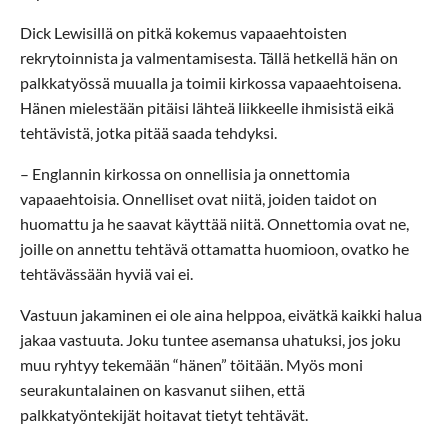
Dick Lewisillä on pitkä kokemus vapaaehtoisten
rekrytoinnista ja valmentamisesta. Tällä hetkellä hän on
palkkatyössä muualla ja toimii kirkossa vapaaehtoisena.
Hänen mielestään pitäisi lähteä liikkeelle ihmisistä eikä
tehtävistä, jotka pitää saada tehdyksi.
– Englannin kirkossa on onnellisia ja onnettomia
vapaaehtoisia. Onnelliset ovat niitä, joiden taidot on
huomattu ja he saavat käyttää niitä. Onnettomia ovat ne,
joille on annettu tehtävä ottamatta huomioon, ovatko he
tehtävässään hyviä vai ei.
Vastuun jakaminen ei ole aina helppoa, eivätkä kaikki halua
jakaa vastuuta. Joku tuntee asemansa uhatuksi, jos joku
muu ryhtyy tekemään “hänen” töitään. Myös moni
seurakuntalainen on kasvanut siihen, että
palkkatyöntekijät hoitavat tietyt tehtävät.