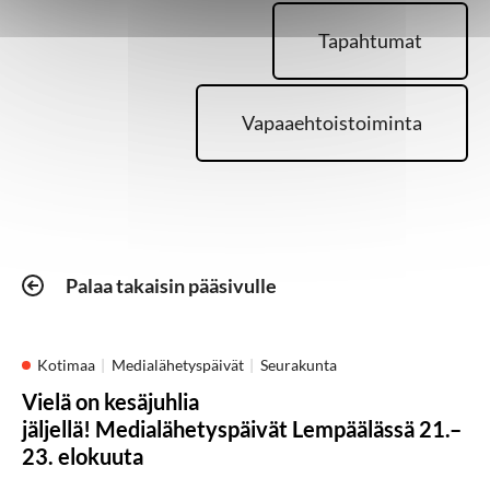
Tapahtumat
Vapaaehtoistoiminta
Palaa takaisin pääsivulle
Kotimaa
Medialähetyspäivät
Seurakunta
Vielä on kesäjuhlia
jäljellä! Medialähetyspäivät Lempäälässä 21.–
23. elokuuta