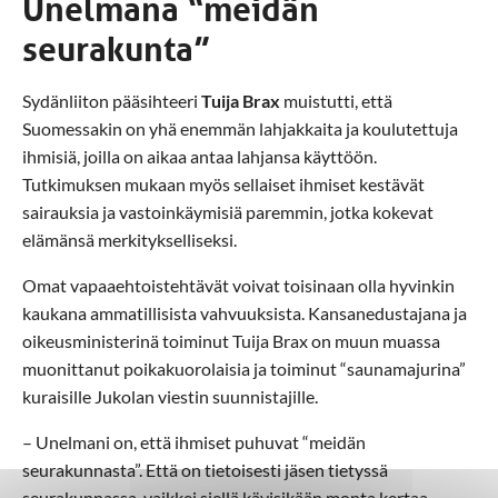
Unelmana “meidän
seurakunta”
Sydänliiton pääsihteeri
Tuija Brax
muistutti, että
Suomessakin on yhä enemmän lahjakkaita ja koulutettuja
ihmisiä, joilla on aikaa antaa lahjansa käyttöön.
Tutkimuksen mukaan myös sellaiset ihmiset kestävät
sairauksia ja vastoinkäymisiä paremmin, jotka kokevat
elämänsä merkitykselliseksi.
Omat vapaaehtoistehtävät voivat toisinaan olla hyvinkin
kaukana ammatillisista vahvuuksista. Kansanedustajana ja
oikeusministerinä toiminut Tuija Brax on muun muassa
muonittanut poikakuorolaisia ja toiminut “saunamajurina”
kuraisille Jukolan viestin suunnistajille.
– Unelmani on, että ihmiset puhuvat “meidän
seurakunnasta”. Että on tietoisesti jäsen tietyssä
seurakunnassa, vaikkei siellä kävisikään monta kertaa