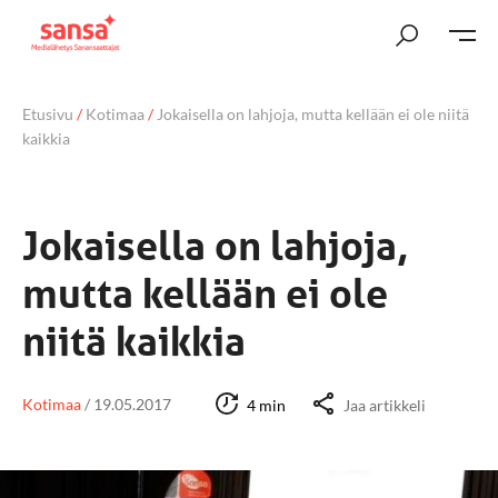
Etusivu
/
Kotimaa
/
Jokaisella on lahjoja, mutta kellään ei ole niitä
kaikkia
Jokaisella on lahjoja,
mutta kellään ei ole
niitä kaikkia
Kotimaa
/
19.05.2017
4 min
Jaa artikkeli