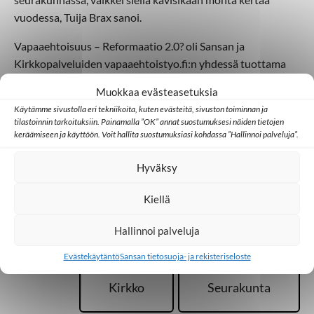
vuodessa, Tuija Brax sanoi.
Vapaaehtoisuus – Reformaatio 2.0? oli Sansan ja
Kirkkopalveluiden vapaaehtoistyo.fi:n yhdessä tuottama
tilaisuus, joka houkutteli salin täydeltä osallistujia, ja sitä
Muokkaa evästeasetuksia
katsottiin myös suorana lähetyksenä Facebookista.
Käytämme sivustolla eri tekniikoita, kuten evästeitä, sivuston toiminnan ja
Tilaisuutta luotsasivat verkostotoiminnan johtaja
Mervi
tilastoinnin tarkoituksiin. Painamalla ”OK” annat suostumuksesi näiden tietojen
Viuhko
Sansasta ja tuottaja
Ilkka Kalmanlehto
keräämiseen ja käyttöön. Voit hallita suostumuksiasi kohdassa ”Hallinnoi palveluja”.
Kirkkopalveluista.
Hyväksy
Kiellä
Lisää aiheesta
Hallinnoi palveluja
Evästekäytäntö
Sansan tietosuoja- ja rekisteriseloste
Kirkko
Seurakunta