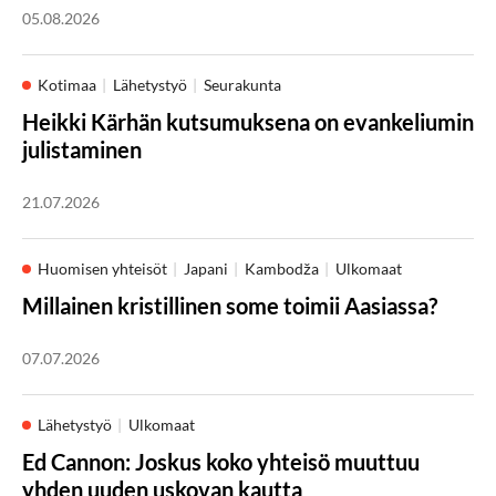
05.08.2026
Kotimaa
Lähetystyö
Seurakunta
Heikki Kärhän kutsumuksena on evankeliumin
julistaminen
21.07.2026
Huomisen yhteisöt
Japani
Kambodža
Ulkomaat
Millainen kristillinen some toimii Aasiassa?
07.07.2026
Lähetystyö
Ulkomaat
Ed Cannon: Joskus koko yhteisö muuttuu
yhden uuden uskovan kautta