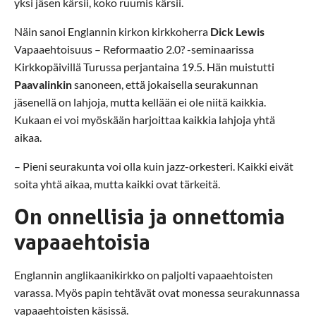
yksi jäsen kärsii, koko ruumis kärsii.
Näin sanoi Englannin kirkon kirkkoherra
Dick Lewis
Vapaaehtoisuus – Reformaatio 2.0? -seminaarissa
Kirkkopäivillä Turussa perjantaina 19.5. Hän muistutti
Paavalinkin
sanoneen, että jokaisella seurakunnan
jäsenellä on lahjoja, mutta kellään ei ole niitä kaikkia.
Kukaan ei voi myöskään harjoittaa kaikkia lahjoja yhtä
aikaa.
– Pieni seurakunta voi olla kuin jazz-orkesteri. Kaikki eivät
soita yhtä aikaa, mutta kaikki ovat tärkeitä.
On onnellisia ja onnettomia
vapaaehtoisia
Englannin anglikaanikirkko on paljolti vapaaehtoisten
varassa. Myös papin tehtävät ovat monessa seurakunnassa
vapaaehtoisten käsissä.