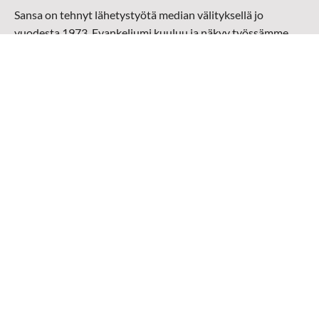
Sansa on tehnyt lähetystyötä median välityksellä jo
vuodesta 1973. Evankeliumi kuuluu ja näkyy työssämme
radioaalloilla, televisiossa, verkossa ja sosiaalisessa
mediassa ympäri maailman. Kohtaamme ihmisen hänen
omalla kielellään, aidosti arjen keskellä.
Mediapankki
➔
Sansan materiaali
➔
Raamattu kannesta kanteen materiaali
➔
Toivoa naisille materiaali
Medialähetys Sanansaattajat ry
Y-tunnus: 0202008-0
Medialähetys Sanansaattajat ry