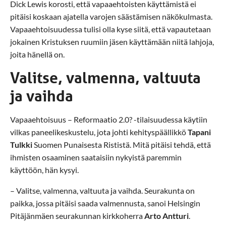
Dick Lewis korosti, että vapaaehtoisten käyttämistä ei
pitäisi koskaan ajatella varojen säästämisen näkökulmasta.
Vapaaehtoisuudessa tulisi olla kyse siitä, että vapautetaan
jokainen Kristuksen ruumiin jäsen käyttämään niitä lahjoja,
joita hänellä on.
Valitse, valmenna, valtuuta
ja vaihda
Vapaaehtoisuus – Reformaatio 2.0? -tilaisuudessa käytiin
vilkas paneelikeskustelu, jota johti kehityspäällikkö
Tapani
Tulkki
Suomen Punaisesta Rististä. Mitä pitäisi tehdä, että
ihmisten osaaminen saataisiin nykyistä paremmin
käyttöön, hän kysyi.
– Valitse, valmenna, valtuuta ja vaihda. Seurakunta on
paikka, jossa pitäisi saada valmennusta, sanoi Helsingin
Pitäjänmäen seurakunnan kirkkoherra
Arto Antturi
.