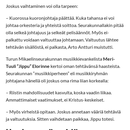
Joskus vaihtaminen voi olla tarpeen:
– Kuorossa kuoronjohtaja päättää. Kuka tahansa ei voi
johtaa orkesteria ja yhteistä soittoa. Seurakunnallakin pitää
olla selkeä johtajuus ja selkeät pelisäännöt. Myös ei-
palkattu voidaan valtuuttaa johtamaan. Valtuutus lähtee
tehtävän sisällöstä, ei palkasta, Arto Antturi muistutti.
Turun Mikaelinseurakunnan musiikkievankelista
Meri-
Tuuli “Jippu” Elorinne
kertoi oman tehtävänsä haasteista.
Seurakunnan “musiikkiperheen” eli musiikkiryhmän
johtajana hänellä oli joskus oma rima liian korkealla:
– Riistin mahdollisuudet kasvulta, koska vaadin liikaa.
Ammattimaiset vaatimukset, ei Kristus-keskeiset.
– Myös virheistä opitaan. Joskus annetaan vääriä tehtäviä
ja valtuutuksia. Sitten vaihdetaan paikkaa, Jippu totesi.