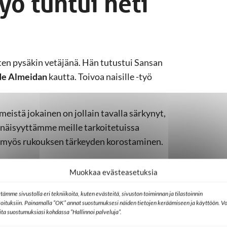
työ tuntui heti
ten pysäkin vetäjänä. Hän tutustui Sansan
 de Almeidan
kautta. Toivoa naisille -työ
meistä jokainen on jollain tavalla särkynyt,
inäisyyttämme meille tarkoitetuissa
t myös rukouksen tärkeyden korostaminen.
tetaan heitä, joita ei muuten tavoitettaisi.
Muokkaa evästeasetuksia
adiota kuuntelevat naiset sekä pelkäävät ja
n median kautta, tiedon kuka on Jeesus.
tämme sivustolla eri tekniikoita, kuten evästeitä, sivuston toiminnan ja tilastoinnin
koituksiin. Painamalla ”OK” annat suostumuksesi näiden tietojen keräämiseen ja käyttöön. Vo
lita suostumuksiasi kohdassa ”Hallinnoi palveluja”.