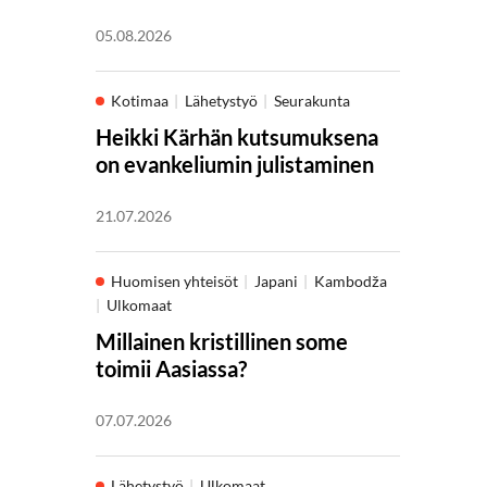
05.08.2026
Kotimaa
Lähetystyö
Seurakunta
Heikki Kärhän kutsumuksena
on evankeliumin julistaminen
21.07.2026
Huomisen yhteisöt
Japani
Kambodža
Ulkomaat
Millainen kristillinen some
toimii Aasiassa?
07.07.2026
Lähetystyö
Ulkomaat