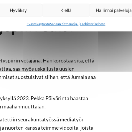
n tuttavuuksien kanssa. Ymmärsimme, että
uistelee.
Hyväksy
Kiellä
Hallinnoi palveluja
spiiri alkoi
Evästekäytäntö
Sansan tietosuoja- ja rekisteriseloste
yspiirin vetäjänä. Hän korostaa sitä, että
attaa, saa myös uskallusta uusien
hmiset suostuisivat siihen, että Jumala saa
syksyllä 2023. Pekka Päivärinta haastaa
en maahanmuuttajan.
datettiin seurakuntatyössä mediatyön
n ja nuorten kanssa teimme videoita, joista