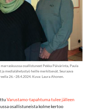
marraskuussa osallistuneet Pekka Päivärinta, Paula
 ja medialähetystyö heille merkitsevät. Seuraava
ereella 26.−28.4.2024. Kuva: Laura Ahonen.
ettu
Varustamo-tapahtuma tulee jälleen
ussa osallistuneista kolme kertoo