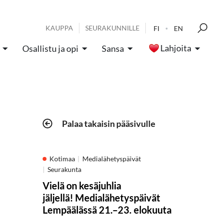
KAUPPA
SEURAKUNNILLE
FI
EN
Lahjoita
Osallistu ja opi
Sansa
Palaa takaisin pääsivulle
Kotimaa
Medialähetyspäivät
Seurakunta
Vielä on kesäjuhlia
jäljellä! Medialähetyspäivät
Lempäälässä 21.–23. elokuuta