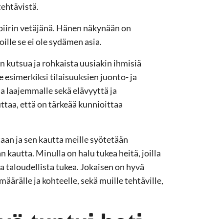
ehtävistä.
 -piirin vetäjänä. Hänen näkynään on
oille se ei ole sydämen asia.
n kutsua ja rohkaista uusiakin ihmisiä
esimerkiksi tilaisuuksien juonto- ja
ua laajemmalle sekä elävyyttä ja
aa, että on tärkeää kunnioittaa
an ja sen kautta meille syötetään
kautta. Minulla on halu tukea heitä, joilla
a taloudellista tukea. Jokaisen on hyvä
ärälle ja kohteelle, sekä muille tehtäville,