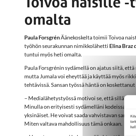
Toivoa naisille -
omalta
Paula Forsgrén
Äänekoskelta toimii Toivoa nais
työhön seurakunnan nimikkolähetti
Elina Braz
tuntui myös heti omalta.
Paula Forsgrénin sydämellä on ajatus siitä, että 
mutta Jumala voi eheyttää ja käyttää myös rikk
tehtävissä. Sansan työssä häntä on koskettanu
− Medialähetystyössä motivoi se, että sillä tavoi
Minulla on erityisesti sydämelläni kodeissaan r
yksinäiset. He voivat saada vahvistavan sanoma
Käy
tar
Miten valtava mahdollisuus tämä onkaan.
hal