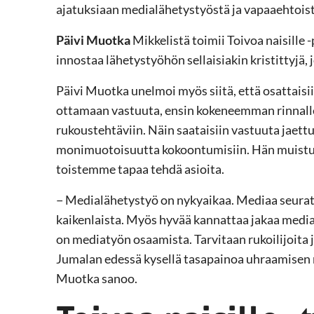
ajatuksiaan medialähetystyöstä ja vapaaehtoist
Päivi Muotka
Mikkelistä toimii Toivoa naisille
innostaa lähetystyöhön sellaisiakin kristittyjä, j
Päivi Muotka unelmoi myös siitä, että osattaisii
ottamaan vastuuta, ensin kokeneemman rinnalle 
rukoustehtäviin. Näin saataisiin vastuuta jaett
monimuotoisuutta kokoontumisiin. Hän muistutt
toistemme tapaa tehdä asioita.
− Medialähetystyö on nykyaikaa. Mediaa seurata
kaikenlaista. Myös hyvää kannattaa jakaa median 
on mediatyön osaamista. Tarvitaan rukoilijoita j
Jumalan edessä kysellä tasapainoa uhraamisen mä
Muotka sanoo.