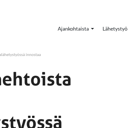
Ajankohtaista
Lähetystyö
lähetystyössä innostaa
ehtoista
ä
styössä