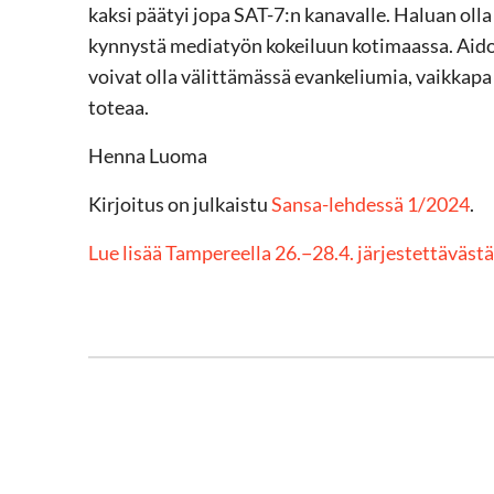
kaksi päätyi jopa SAT-7:n kanavalle. Haluan ol
kynnystä mediatyön kokeiluun kotimaassa. Aidot 
voivat olla välittämässä evankeliumia, vaikkapa
toteaa.
Henna Luoma
Kirjoitus on julkaistu
Sansa-lehdessä 1/2024
.
Lue lisää Tampereella 26.−28.4. järjestettäväs