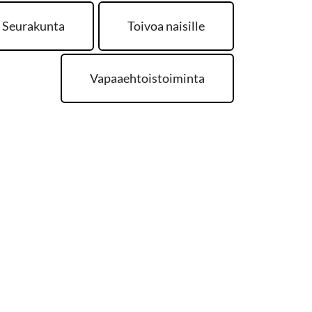
Seurakunta
Toivoa naisille
Vapaaehtoistoiminta