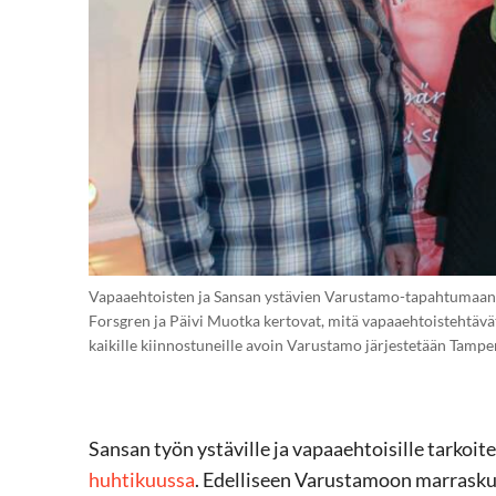
Vapaaehtoisten ja Sansan ystävien Varustamo-tapahtumaan 
Forsgren ja Päivi Muotka kertovat, mitä vapaaehtoistehtävät
kaikille kiinnostuneille avoin Varustamo järjestetään Tamp
Sansan työn ystäville ja vapaaehtoisille tarkoit
huhtikuussa
. Edelliseen Varustamoon marrasku