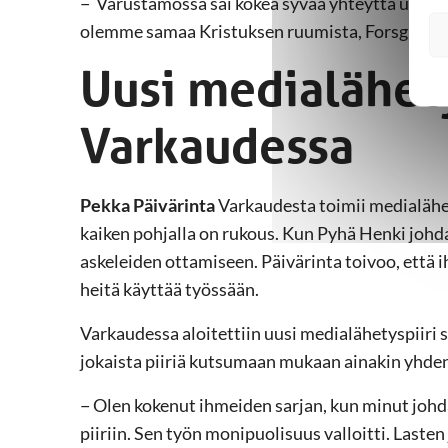
− Varustamossa sai kokea syvää yhteyttä uusie
olemme samaa Kristuksen ruumista, Forsgrén m
Uusi medialähety
Varkaudessa
Pekka Päivärinta
Varkaudesta toimii medialähet
kaiken pohjalla on rukous. Kun Pyhä Henki johd
askeleiden ottamiseen. Päivärinta toivoo, että i
heitä käyttää työssään.
Varkaudessa aloitettiin uusi medialähetyspiiri 
jokaista piiriä kutsumaan mukaan ainakin yhd
− Olen kokenut ihmeiden sarjan, kun minut joh
piiriin. Sen työn monipuolisuus valloitti. Laste