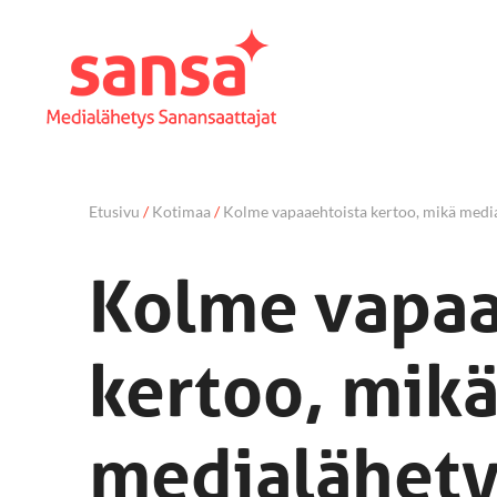
Etusivu
/
Kotimaa
/
Kolme vapaaehtoista kertoo, mikä media
Kolme vapaa
kertoo, mik
medialähety