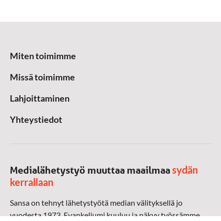
Miten toimimme
Missä toimimme
Lahjoittaminen
Yhteystiedot
sydän
Medialähetystyö muuttaa maailmaa
kerrallaan
Sansa on tehnyt lähetystyötä median välityksellä jo
vuodesta 1973. Evankeliumi kuuluu ja näkyy työssämme