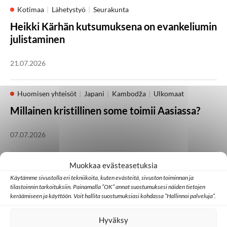
Kotimaa
Lähetystyö
Seurakunta
Heikki Kärhän kutsumuksena on evankeliumin
julistaminen
21.07.2026
Huomisen yhteisöt
Japani
Kambodža
Ulkomaat
Millainen kristillinen some toimii Aasiassa?
07.07.2026
Lähetystyö
Ulkomaat
Muokkaa evästeasetuksia
Käytämme sivustolla eri tekniikoita, kuten evästeitä, sivuston toiminnan ja
Ed Cannon: Joskus koko yhteisö muuttuu
tilastoinnin tarkoituksiin. Painamalla ”OK” annat suostumuksesi näiden tietojen
yhden uuden uskovan kautta
keräämiseen ja käyttöön. Voit hallita suostumuksiasi kohdassa ”Hallinnoi palveluja”.
30.06.2026
Hyväksy