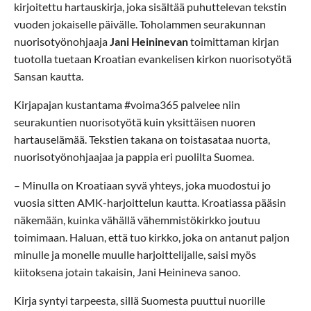
kirjoitettu hartauskirja, joka sisältää puhuttelevan tekstin
vuoden jokaiselle päivälle. Toholammen seurakunnan
nuorisotyönohjaaja
Jani Heininevan
toimittaman kirjan
tuotolla tuetaan Kroatian evankelisen kirkon nuorisotyötä
Sansan kautta.
Kirjapajan kustantama #voima365 palvelee niin
seurakuntien nuorisotyötä kuin yksittäisen nuoren
hartauselämää. Tekstien takana on toistasataa nuorta,
nuorisotyönohjaajaa ja pappia eri puolilta Suomea.
– Minulla on Kroatiaan syvä yhteys, joka muodostui jo
vuosia sitten AMK-harjoittelun kautta. Kroatiassa pääsin
näkemään, kuinka vähällä vähemmistökirkko joutuu
toimimaan. Haluan, että tuo kirkko, joka on antanut paljon
minulle ja monelle muulle harjoittelijalle, saisi myös
kiitoksena jotain takaisin, Jani Heinineva sanoo.
Kirja syntyi tarpeesta, sillä Suomesta puuttui nuorille