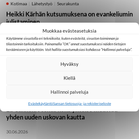
Kotimaa
Lähetystyö
Seurakunta
Heikki Kärhän kutsumuksena on evankeliumin
julistaminen
Muokkaa evästeasetuksia
21.07.2026
Käytämme sivustolla eri tekniikoita, kuten evästeitä, sivuston toiminnan ja
tilastoinnin tarkoituksiin. Painamalla ”OK” annat suostumuksesi näiden tietojen
keräämiseen ja käyttöön. Voit hallita suostumuksiasi kohdassa ”Hallinnoi palveluja”.
Huomisen yhteisöt
Japani
Kambodža
Ulkomaat
Hyväksy
Millainen kristillinen some toimii Aasiassa?
Kiellä
07.07.2026
Hallinnoi palveluja
Lähetystyö
Ulkomaat
Evästekäytäntö
Sansan tietosuoja- ja rekisteriseloste
Ed Cannon: Joskus koko yhteisö muuttuu
yhden uuden uskovan kautta
30.06.2026