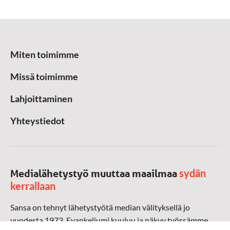
Miten toimimme
Missä toimimme
Lahjoittaminen
Yhteystiedot
sydän
Medialähetystyö muuttaa maailmaa
kerrallaan
Sansa on tehnyt lähetystyötä median välityksellä jo
vuodesta 1973. Evankeliumi kuuluu ja näkyy työssämme