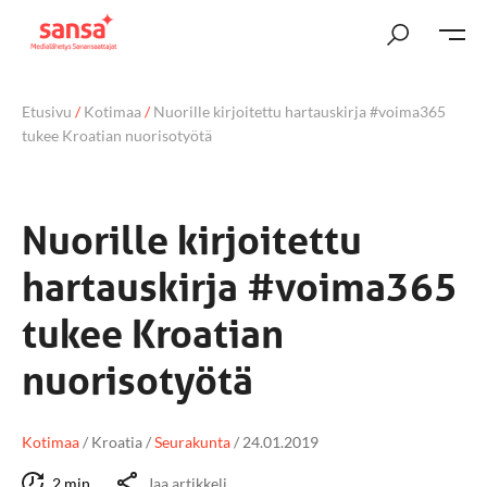
Etusivu
/
Kotimaa
/
Nuorille kirjoitettu hartauskirja #voima365
tukee Kroatian nuorisotyötä
Nuorille kirjoitettu
hartauskirja #voima365
tukee Kroatian
nuorisotyötä
Kotimaa
/
Kroatia
/
Seurakunta
/
24.01.2019
2 min
Jaa artikkeli