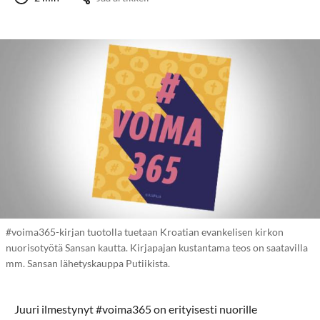
#voima365-kirjan tuotolla tuetaan Kroatian evankelisen kirkon
nuorisotyötä Sansan kautta. Kirjapajan kustantama teos on saatavilla
mm. Sansan lähetyskauppa Putiikista.
Juuri ilmestynyt #voima365 on erityisesti nuorille