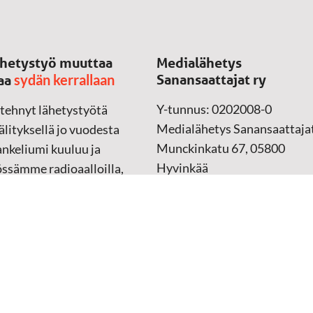
hetystyö muuttaa
Medialähetys
sydän kerrallaan
Sanansaattajat ry
aa
Y-tunnus: 0202008-0
 tehnyt lähetystyötä
Medialähetys Sanansaattajat
lityksellä jo vuodesta
Munckinkatu 67, 05800
nkeliumi kuuluu ja
Hyvinkää
össämme radioaalloilla,
ssa, verkossa ja
➔
Yhteydenottolomake
sessa mediassa ympäri
n. Kohtaamme ihmisen
Lahjoitustili:
lla kielellään, aidosti
FI37 5062 0320 0320 18
ellä.
Keräyslupa:
Manner-Suomi
RA/2020/1017
ankki