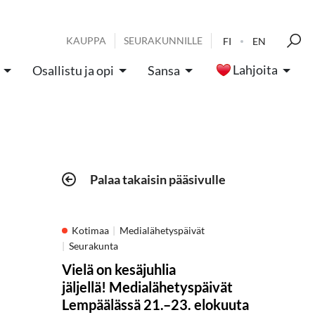
KAUPPA
SEURAKUNNILLE
FI
EN
Lahjoita
Osallistu ja opi
Sansa
Palaa takaisin pääsivulle
Kotimaa
Medialähetyspäivät
Seurakunta
Vielä on kesäjuhlia
jäljellä! Medialähetyspäivät
Lempäälässä 21.–23. elokuuta