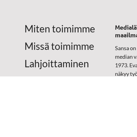
Miten toimimme
Medialä
maailm
Missä toimimme
Sansa on
median vä
Lahjoittaminen
1973. Eva
näkyy ty
Yhteystiedot
televisio
sosiaali
maailma
hänen oma
arjen kesk
Mediap