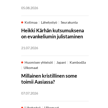
05.08.2026
Kotimaa
Lähetystyö
Seurakunta
Heikki Kärhän kutsumuksena
on evankeliumin julistaminen
21.07.2026
Huomisen yhteisöt
Japani
Kambodža
Ulkomaat
Millainen kristillinen some
toimii Aasiassa?
07.07.2026
Lähetystyö
Ulkomaat