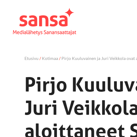
Etusivu
/
Kotimaa
/
Pirjo Kuuluvainen ja Juri Veikkola ovat 
Pirjo Kuuluv
Juri Veikkol
aloittaneet 