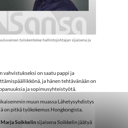
uuluvainen työskentelee hallintojohtajan sijaisena ja
 vahvistukseksi on saatu pappi ja
hittämispäällikkönä, ja hänen tehtävänään on
ppanuuksia ja sopimusyhteistyötä.
t aikaisemmin muun muassa Lähetysyhdistys
llä on pitkä työkokemus Hongkongista.
a
Marja Soikkelin
sijaisena Soikkelin jäätyä