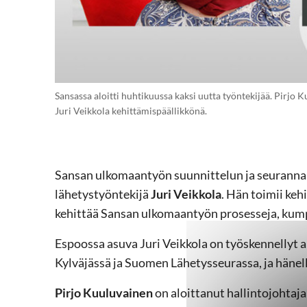
Sansassa aloitti huhtikuussa kaksi uutta työntekijää. Pirjo K
Juri Veikkola kehittämispäällikkönä.
Sansan ulkomaantyön suunnittelun ja seurannan
lähetystyöntekijä
Juri Veikkola
. Hän toimii ke
kehittää Sansan ulkomaantyön prosesseja, kum
Espoossa asuva Juri Veikkola on työskennelly
Kylväjässä ja Suomen Lähetysseurassa, ja häne
Pirjo Kuuluvainen
on aloittanut
hallintojohtaj