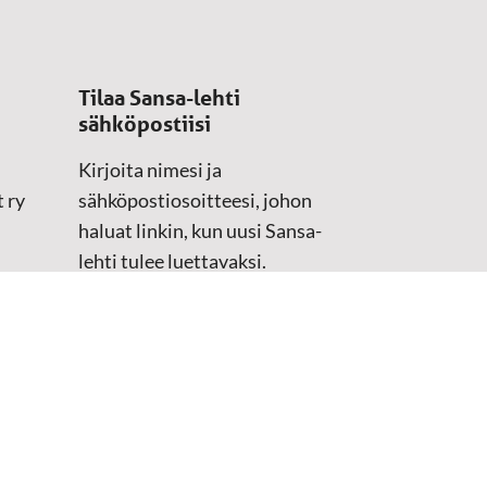
Tilaa Sansa-lehti
sähköpostiisi
Kirjoita nimesi ja
 ry
sähköpostiosoitteesi, johon
haluat linkin, kun uusi Sansa-
lehti tulee luettavaksi.
Tilaustiedot kirjataan
asiakasteristeriimme.
Sähköposti
(Pakollinen)
Etunimi
Sukunimi