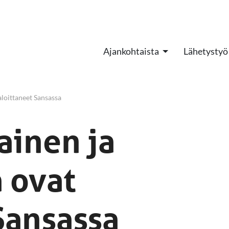
Ajankohtaista
Lähetystyö
aloittaneet Sansassa
ainen ja
a ovat
Sansassa