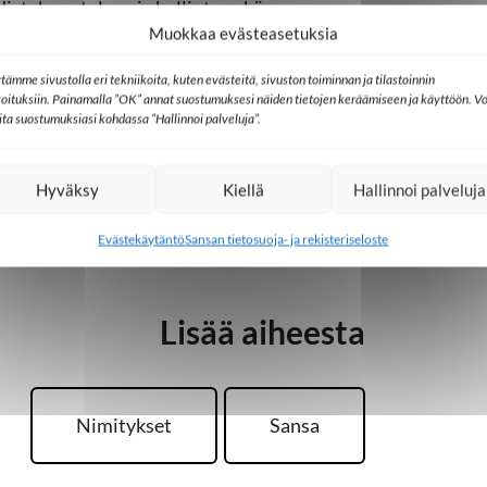
styksen talous ja hallinto sekä
Muokkaa evästeasetuksia
ehittäminen.
tämme sivustolla eri tekniikoita, kuten evästeitä, sivuston toiminnan ja tilastoinnin
itkän työuran erilaisissa talouden ja
koituksiin. Painamalla ”OK” annat suostumuksesi näiden tietojen keräämiseen ja käyttöön. Vo
issä kuin seurakuntakentälläkin,
lita suostumuksiasi kohdassa ”Hallinnoi palveluja”.
oulutukseltaan merkonomi.
Hyväksy
Kiellä
Hallinnoi palveluja
Evästekäytäntö
Sansan tietosuoja- ja rekisteriseloste
Lisää aiheesta
Nimitykset
Sansa