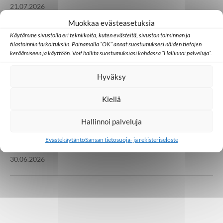
21.07.2026
Muokkaa evästeasetuksia
Käytämme sivustolla eri tekniikoita, kuten evästeitä, sivuston toiminnan ja
Huomisen yhteisöt
Japani
Kambodža
Ulkomaat
tilastoinnin tarkoituksiin. Painamalla ”OK” annat suostumuksesi näiden tietojen
Millainen kristillinen some toimii Aasiassa?
keräämiseen ja käyttöön. Voit hallita suostumuksiasi kohdassa ”Hallinnoi palveluja”.
Hyväksy
07.07.2026
Kiellä
Lähetystyö
Ulkomaat
Hallinnoi palveluja
Ed Cannon: Joskus koko yhteisö muuttuu
yhden uuden uskovan kautta
Evästekäytäntö
Sansan tietosuoja- ja rekisteriseloste
30.06.2026