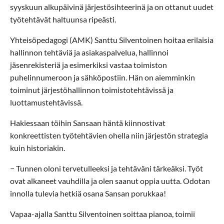
syyskuun alkupäivinä järjestösihteerinä ja on ottanut uudet
työtehtävät haltuunsa ripeästi.
Yhteisöpedagogi (AMK) Santtu Silventoinen hoitaa erilaisia
hallinnon tehtäviä ja asiakaspalvelua, hallinnoi
jäsenrekisteriä ja esimerkiksi vastaa toimiston
puhelinnumeroon ja sähköpostiin. Hän on aiemminkin
toiminut järjestöhallinnon toimistotehtävissä ja
luottamustehtävissä.
Hakiessaan töihin Sansaan häntä kiinnostivat
konkreettisten työtehtävien ohella niin järjestön strategia
kuin historiakin.
− Tunnen oloni tervetulleeksi ja tehtäväni tärkeäksi. Työt
ovat alkaneet vauhdilla ja olen saanut oppia uutta. Odotan
innolla tulevia hetkiä osana Sansan porukkaa!
Vapaa-ajalla Santtu Silventoinen soittaa pianoa, toimii