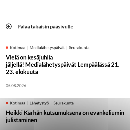
Palaa takaisin pääsivulle
Kotimaa
Medialähetyspäivät
Seurakunta
Vielä on kesäjuhlia
jäljellä! Medialähetyspäivät Lempäälässä 21.–
23. elokuuta
05.08.2026
Kotimaa
Lähetystyö
Seurakunta
Heikki Kärhän kutsumuksena on evankeliumin
julistaminen