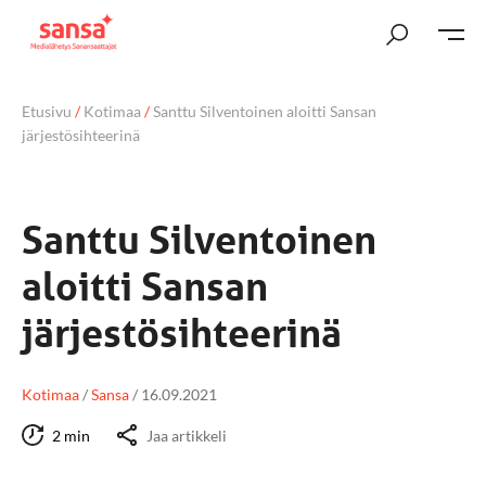
Etusivu
/
Kotimaa
/
Santtu Silventoinen aloitti Sansan
järjestösihteerinä
Santtu Silventoinen
aloitti Sansan
järjestösihteerinä
Kotimaa
/
Sansa
/
16.09.2021
2 min
Jaa artikkeli