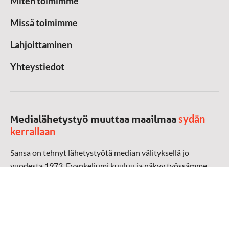
Miten toimimme
Missä toimimme
Lahjoittaminen
Yhteystiedot
sydän
Medialähetystyö muuttaa maailmaa
kerrallaan
Sansa on tehnyt lähetystyötä median välityksellä jo
vuodesta 1973. Evankeliumi kuuluu ja näkyy työssämme
radioaalloilla, televisiossa, verkossa ja sosiaalisessa
mediassa ympäri maailman. Kohtaamme ihmisen hänen
omalla kielellään, aidosti arjen keskellä.
Mediapankki