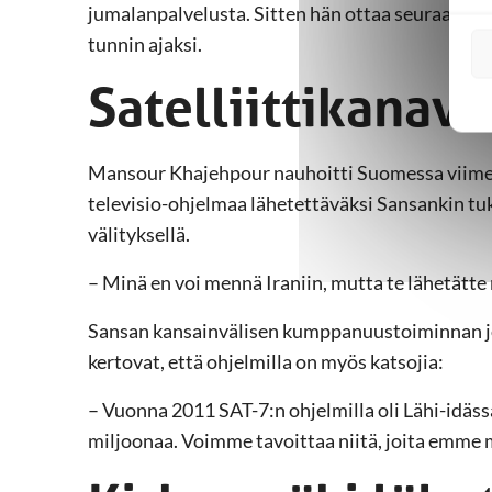
jumalanpalvelusta. Sitten hän ottaa seuraavat p
tunnin ajaksi.
Satelliittikanava
Mansour Khajehpour nauhoitti Suomessa viime v
televisio-ohjelmaa lähetettäväksi Sansankin tuk
välityksellä.
­– Minä en voi mennä Iraniin, mutta te lähetätte 
Sansan kansainvälisen kumppanuustoiminnan 
kertovat, että ohjelmilla on myös katsojia:
– Vuonna 2011 SAT-7:n ohjelmilla oli Lähi-idäss
miljoonaa. Voimme tavoittaa niitä, joita emme 