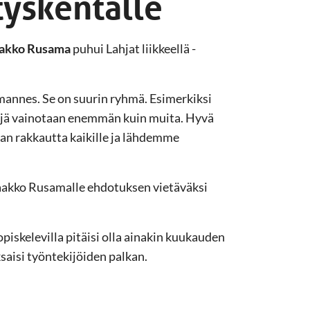
tyskentälle
akko Rusama
puhui Lahjat liikkeellä -
mannes. Se on suurin ryhmä. Esimerkiksi
ttyjä vainotaan enemmän kuin muita. Hyvä
an rakkautta kaikille ja lähdemme
aakko Rusamalle ehdotuksen vietäväksi
 opiskelevilla pitäisi olla ainakin kuukauden
saisi työntekijöiden palkan.