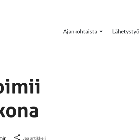
Ajankohtaista
Lähetystyö
oimii
kkona
min
Jaa artikkeli