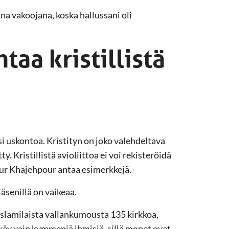
a vakoojana, koska hallussani oli
taa kristillistä
 uskontoa. Kristityn on joko valehdeltava
ty. Kristillistä avioliittoa ei voi rekisteröidä
sour Khajehpour antaa esimerkkejä.
äsenillä on vaikeaa.
islamilaista vallankumousta 135 kirkkoa,
 käy vain kymmeniä ihmisiä, sillä monet ovat