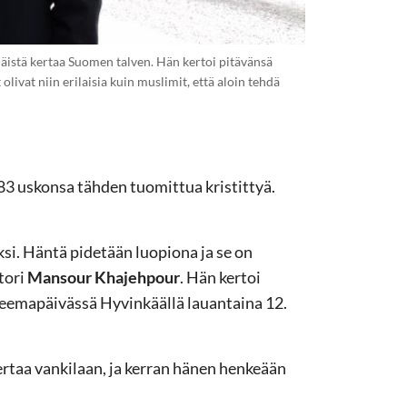
äistä kertaa Suomen talven. Hän kertoi pitävänsä
t olivat niin erilaisia kuin muslimit, että aloin tehdä
 83 uskonsa tähden tuomittua kristittyä.
ksi. Häntä pidetään luopiona ja se on
tori
Mansour Khajehpour
. Hän kertoi
ä -teemapäivässä Hyvinkäällä lauantaina 12.
taa vankilaan, ja kerran hänen henkeään