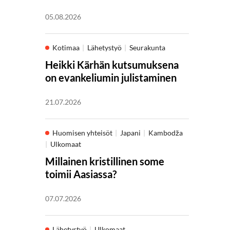
05.08.2026
Kotimaa
Lähetystyö
Seurakunta
Heikki Kärhän kutsumuksena
on evankeliumin julistaminen
21.07.2026
Huomisen yhteisöt
Japani
Kambodža
Ulkomaat
Millainen kristillinen some
toimii Aasiassa?
07.07.2026
Lähetystyö
Ulkomaat