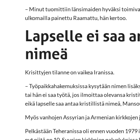
– Minut tuomittiin länsimaiden hyväksi toimivan
ulkomailla painettu Raamattu, hän kertoo.
Lapselle ei saa an
nimeä
Krisittyjen tilanne on vaikea Iranissa.
– Työpaikkahakemuksissa kysytään nimen lisäksi
tai hän ei saa työtä, jos ilmoittaa olevansa kristit
eikä lapselle saa antaa kristillistä nimeä, Man
Myös vanhojen Assyrian ja Armenian kirkkojen j
­Pelkästään Teheranissa oli ennen vuoden 1979 
nyt niitä on 10. Suurien kirkkojen palveluksissa