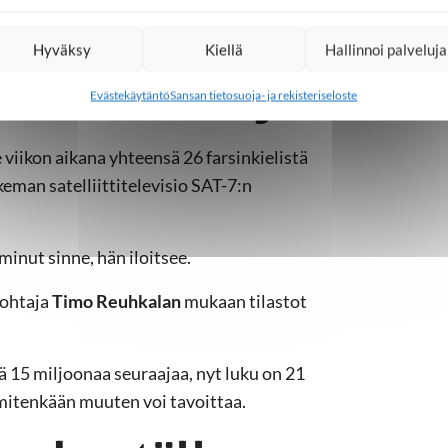
ari, kolme kristittyä kyytiin seuraavan
Hyväksy
Kiellä
Hallinnoi palveluja
 kerää katsojia
Evästekäytäntö
Sansan tietosuoja- ja rekisteriseloste
iikon aikana yhteensä 26 farsinkielistä
eman satelliittitelevisio SAT-7:n
minut sinne, hän iloitsee.
johtaja
Timo Reuhkalan
mukaan tilastot
ä 15 miljoonaa seuraajaa, nyt luku on 21
mitenkään muuten voi tavoittaa.