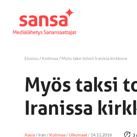
Etusivu
/
Kotimaa
/
Myös taksi toimii Iranissa kirkkona
Myös taksi t
Iranissa kir
Aasia
/
Iran
/
Kotimaa
/
Ulkomaat
/
14.11.2016
3 