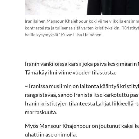
Iranilainen Mansour Khajehpour koki viime viikolla ensimm
kontrasteista ja tulleensa sitä varten kristityksikin. "Kristity
heille kysymyksiä." Kuva: Liisa Heinänen.
Iranin vankiloissa kärsii joka päivä keskimäärin
Tämä käy ilmi viime vuoden tilastosta.
– Iranissa muslimin on laitonta kääntyä kristity
rangaistavaa, sanoo Iranista itse karkotettu pas
Iranin kristittyjen tilanteesta Lahjat liikkeell
marraskuuta.
Myös Mansour Khajehpour on joutunut kaksi ker
uhattiin ase ohimolla.