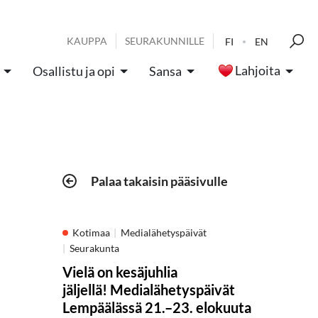
KAUPPA
SEURAKUNNILLE
FI
EN
Lahjoita
Osallistu ja opi
Sansa
Palaa takaisin pääsivulle
Kotimaa
Medialähetyspäivät
Seurakunta
Vielä on kesäjuhlia
jäljellä! Medialähetyspäivät
Lempäälässä 21.–23. elokuuta