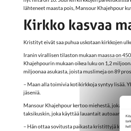
lähteneet maasta pois, Mansour Khajehpour ku
Kirkko kasvaa ma
Kristityt eivät saa puhua uskotaan kirkkojen ulkop
Iranin virallisen tilaston mukaan maassa on 45
Khajehpourin mukaan oikea luku on 1,2 miljoona
miljoonaa asukasta, joista muslimeja on 89 pros
– Maan alla toimivia kotikirkkoja syntyy lisää. 
jäseniä.
Mansour Khajehpour kertoo miehestä, joka on p
taksikuskin, joka käyttää lauantait autoaan kirk
Käy
tar
– Hän ottaa sovitusta paikasta kristittyjä kyytii
hal