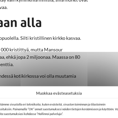
vaa.
an alla
uolella. Silti kristillinen kirkko kasvaa.
0 000 kristittyä, mutta Mansour
a, ehkä jopa 2 miljoonaa. Maassa on 80
enttia.
Yhdessä kotikirkossa voi olla muutamia
Muokkaa evästeasetuksia
erustanut 60 kotikirkkoa. Hän tuntee
kona.
tämme sivustolla eri tekniikoita, kuten evästeitä, sivuston toiminnan ja tilastoinnin
koituksiin. Painamalla ”OK” annat suostumuksesi näiden tietojen keräämiseen ja käyttöön. Vo
n. Tunnin ajan he ajavat ja viettävät yhteistä
lita suostumuksiasi kohdassa ”Hallinnoi palveluja”.