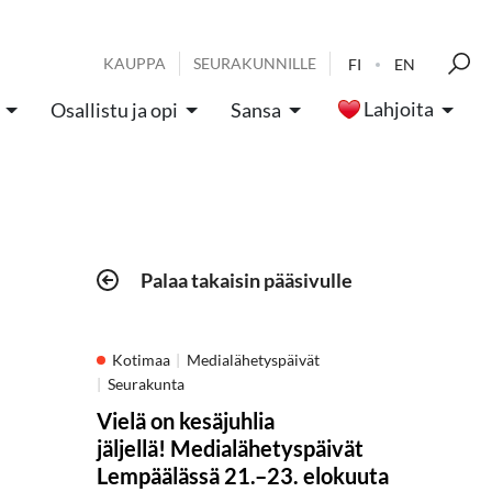
KAUPPA
SEURAKUNNILLE
FI
EN
Lahjoita
Osallistu ja opi
Sansa
Palaa takaisin pääsivulle
Kotimaa
Medialähetyspäivät
Seurakunta
Vielä on kesäjuhlia
jäljellä! Medialähetyspäivät
Lempäälässä 21.–23. elokuuta