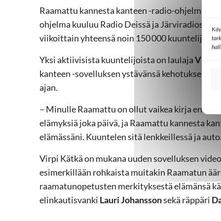
Raamattu kannesta kanteen -radio-ohjelma täyt
ohjelma kuuluu Radio Deissä ja Järviradiossa vii
Käy
viikoittain yhteensä noin 150 000 kuuntelijaa.
tar
hal
Yksi aktiivisista kuuntelijoista on laulaja
Virpi 
kanteen -sovelluksen ystävänsä kehotuksesta j
ajan.
− Minulle Raamattu on ollut vaikea kirja enkä ol
elämyksiä joka päivä, ja Raamattu kannesta kan
elämässäni. Kuuntelen sitä lenkkeillessä ja auto
Virpi Kätkä on mukana uuden sovelluksen vide
esimerkillään rohkaista muitakin Raamatun äär
raamatunopetusten merkityksestä elämänsä kää
elinkautisvanki
Lauri Johansson
sekä räppäri
Da