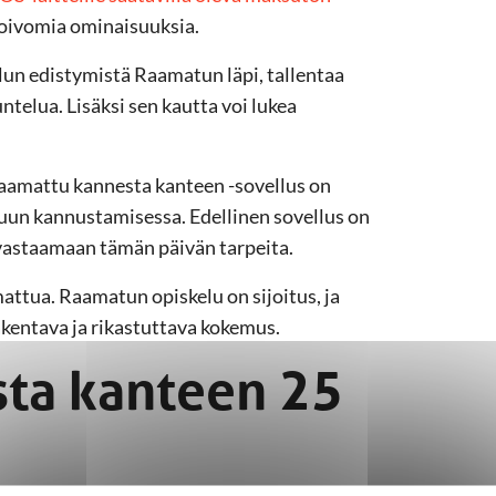
 toivomia ominaisuuksia.
un edistymistä Raamatun läpi, tallentaa
ntelua. Lisäksi sen kautta voi lukea
amattu kannesta kanteen -sovellus on
un kannustamisessa. Edellinen sovellus on
s vastaamaan tämän päivän tarpeita.
ttua. Raamatun opiskelu on sijoitus, ja
kentava ja rikastuttava kokemus.
ta kanteen 25