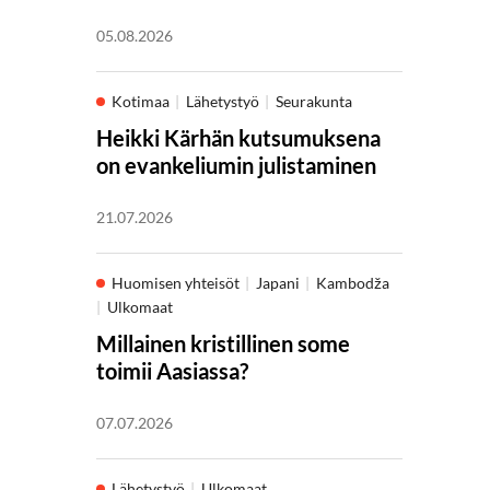
05.08.2026
Kotimaa
Lähetystyö
Seurakunta
Heikki Kärhän kutsumuksena
on evankeliumin julistaminen
21.07.2026
Huomisen yhteisöt
Japani
Kambodža
Ulkomaat
Millainen kristillinen some
toimii Aasiassa?
07.07.2026
Lähetystyö
Ulkomaat