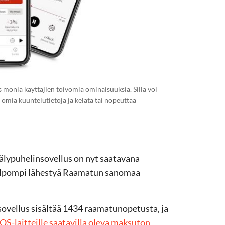
monia käyttäjien toivomia ominaisuuksia. Sillä voi
omia kuuntelutietoja ja kelata tai nopeuttaa
älypuhelinsovellus on nyt saatavana
helpompi lähestyä Raamatun sanomaa
vellus sisältää 1434 raamatunopetusta, ja
iOS-laitteille saatavilla oleva maksuton