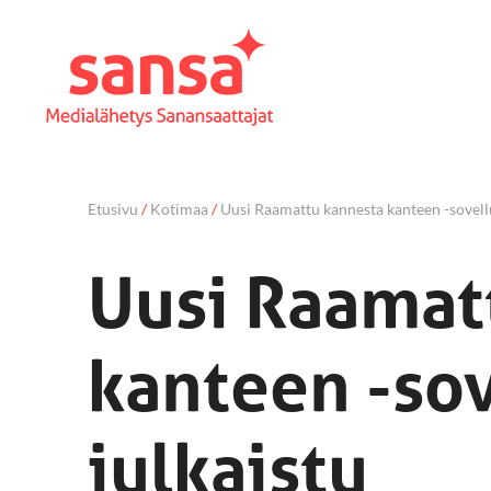
Etusivu
/
Kotimaa
/
Uusi Raamattu kannesta kanteen -sovellu
Uusi Raamat
kanteen -sov
julkaistu