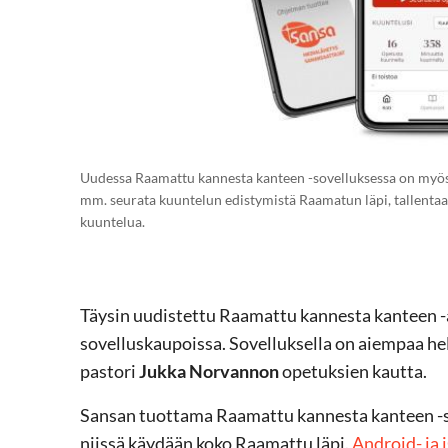
Uudessa Raamattu kannesta kanteen -sovelluksessa on myös 
mm. seurata kuuntelun edistymistä Raamatun läpi, tallentaa 
kuuntelua.
Täysin uudistettu Raamattu kannesta kanteen -
sovelluskaupoissa. Sovelluksella on aiempaa 
pastori
Jukka Norvannon
opetuksien kautta.
Sansan tuottama Raamattu kannesta kanteen -so
niissä käydään koko Raamattu läpi.
Android- ja 