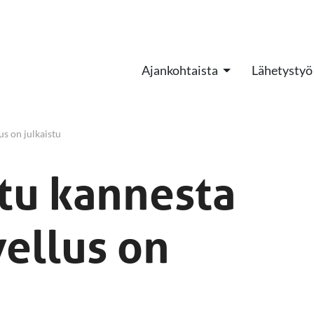
Ajankohtaista
Lähetystyö
s on julkaistu
tu kannesta
ellus on