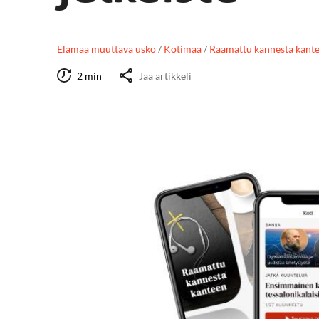
Elämää muuttava usko
/
Kotimaa
/
Raamattu kannesta kant
2 min
Jaa artikkeli