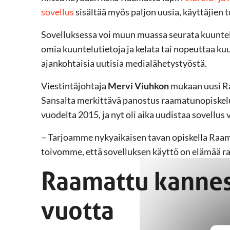
sovellus
sisältää myös paljon uusia, käyttäjien
Sovelluksessa voi muun muassa seurata kuuntel
omia kuuntelutietoja ja kelata tai nopeuttaa kuu
ajankohtaisia uutisia medialähetystyöstä.
Viestintäjohtaja
Mervi Viuhkon
mukaan uusi Ra
Sansalta merkittävä panostus raamatunopiskelu
vuodelta 2015, ja nyt oli aika uudistaa sovellu
− Tarjoamme nykyaikaisen tavan opiskella Raama
toivomme, että sovelluksen käyttö on elämää ra
Raamattu kannes
vuotta