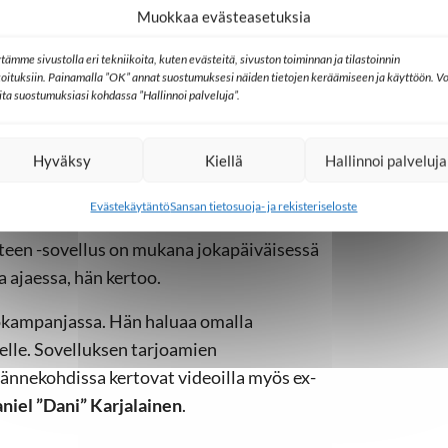
Muokkaa evästeasetuksia
tää 3. maaliskuuta 25 vuotta. Suomessa
tenä päivänä viikossa ja tavoittaa
tämme sivustolla eri tekniikoita, kuten evästeitä, sivuston toiminnan ja tilastoinnin
koituksiin. Painamalla ”OK” annat suostumuksesi näiden tietojen keräämiseen ja käyttöön. Vo
lita suostumuksiasi kohdassa ”Hallinnoi palveluja”.
Kätkä
. Hän löysi Raamattu kannesta
a on kuunnellut opetuksia parin vuoden
Hyväksy
Kiellä
Hallinnoi palveluja
Evästekäytäntö
Sansan tietosuoja- ja rekisteriseloste
e sitä siksi aiemmin lukenut. Nyt saan ahaa-
teen -sovellus on mukana jokapäiväisessä
a ajaessa, hän kertoo.
okampanjassa. Hän haluaa omalla
elle. Sovelluksen tarjoamien
nnekohdissa kertovat videoilla myös ex-
niel ”Dani” Karjalainen
.