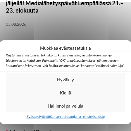
jäljellä! Medialähetyspäivät Lempäälässä 21.–
23. elokuuta
05.08.2026
Kotimaa
Lähetystyö
Seurakunta
Muokkaa evästeasetuksia
Heikki Kärhän kutsumuksena on evankeliumin
Käytämme sivustolla eri tekniikoita, kuten evästeitä, sivuston toiminnan ja
julistaminen
tilastoinnin tarkoituksiin. Painamalla ”OK” annat suostumuksesi näiden tietojen
keräämiseen ja käyttöön. Voit hallita suostumuksiasi kohdassa ”Hallinnoi palveluja”.
21.07.2026
Hyväksy
Huomisen yhteisöt
Japani
Kambodža
Ulkomaat
Kiellä
Millainen kristillinen some toimii Aasiassa?
Hallinnoi palveluja
07.07.2026
Evästekäytäntö
Sansan tietosuoja- ja rekisteriseloste