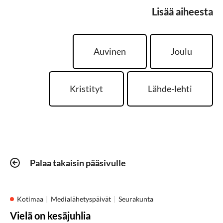
Lisää aiheesta
Auvinen
Joulu
Kristityt
Lähde-lehti
Palaa takaisin pääsivulle
Kotimaa
Medialähetyspäivät
Seurakunta
Vielä on kesäjuhlia