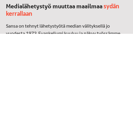
sydän
Medialähetystyö muuttaa maailmaa
kerrallaan
Sansa on tehnyt lähetystyötä median välityksellä jo
vuodesta 1973. Evankeliumi kuuluu ja näkyy työssämme
radioaalloilla, televisiossa, verkossa ja sosiaalisessa
mediassa ympäri maailman. Kohtaamme ihmisen hänen
omalla kielellään, aidosti arjen keskellä.
Mediapankki
➔
Sansan materiaali
➔
Raamattu kannesta kanteen materiaali
➔
Toivoa naisille materiaali
Medialähetys Sanansaattajat ry