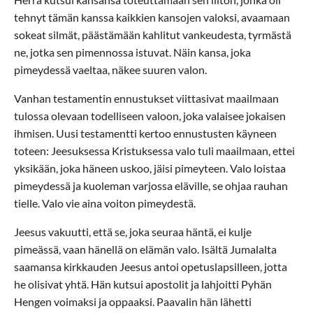
tehnyt tämän kanssa kaikkien kansojen valoksi, avaamaan
sokeat silmät, päästämään kahlitut vankeudesta, tyrmästä
ne, jotka sen pimennossa istuvat. Näin kansa, joka
pimeydessä vaeltaa, näkee suuren valon.
Vanhan testamentin ennustukset viittasivat maailmaan
tulossa olevaan todelliseen valoon, joka valaisee jokaisen
ihmisen. Uusi testamentti kertoo ennustusten käyneen
toteen: Jeesuksessa Kristuksessa valo tuli maailmaan, ettei
yksikään, joka häneen uskoo, jäisi pimeyteen. Valo loistaa
pimeydessä ja kuoleman varjossa eläville, se ohjaa rauhan
tielle. Valo vie aina voiton pimeydestä.
Jeesus vakuutti, että se, joka seuraa häntä, ei kulje
pimeässä, vaan hänellä on elämän valo. Isältä Jumalalta
saamansa kirkkauden Jeesus antoi opetuslapsilleen, jotta
he olisivat yhtä. Hän kutsui apostolit ja lahjoitti Pyhän
Hengen voimaksi ja oppaaksi. Paavalin hän lähetti