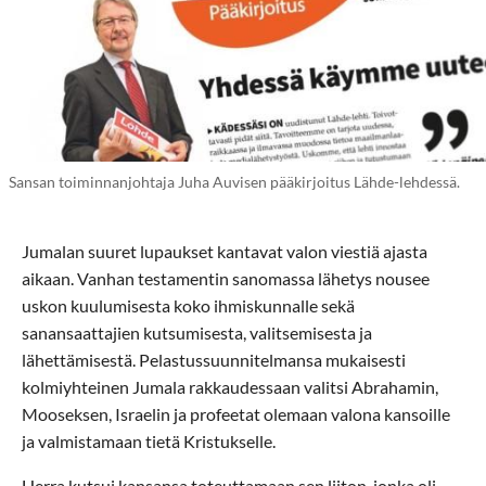
Sansan toiminnanjohtaja Juha Auvisen pääkirjoitus Lähde-lehdessä.
Jumalan suuret lupaukset kantavat valon viestiä ajasta
aikaan. Vanhan testamentin sanomassa lähetys nousee
uskon kuulumisesta koko ihmiskunnalle sekä
sanansaattajien kutsumisesta, valitsemisesta ja
lähettämisestä. Pelastussuunnitelmansa mukaisesti
kolmiyhteinen Jumala rakkaudessaan valitsi Abrahamin,
Mooseksen, Israelin ja profeetat olemaan valona kansoille
ja valmistamaan tietä Kristukselle.
Herra kutsui kansansa toteuttamaan sen liiton, jonka oli