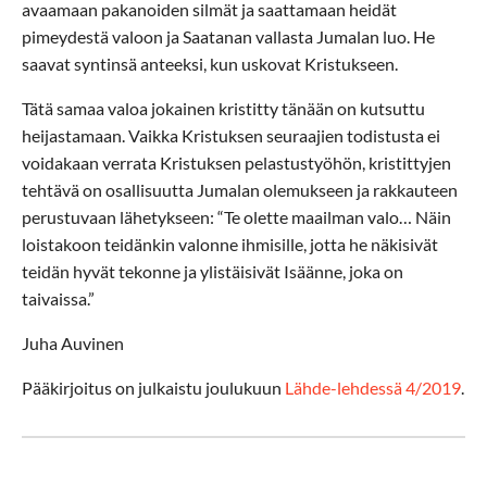
avaamaan pakanoiden silmät ja saattamaan heidät
pimeydestä valoon ja Saatanan vallasta Jumalan luo. He
saavat syntinsä anteeksi, kun uskovat Kristukseen.
Tätä samaa valoa jokainen kristitty tänään on kutsuttu
heijastamaan. Vaikka Kristuksen seuraajien todistusta ei
voidakaan verrata Kristuksen pelastustyöhön, kristittyjen
tehtävä on osallisuutta Jumalan olemukseen ja rakkauteen
perustuvaan lähetykseen: “Te olette maailman valo… Näin
loistakoon teidänkin valonne ihmisille, jotta he näkisivät
teidän hyvät tekonne ja ylistäisivät Isäänne, joka on
taivaissa.”
Juha Auvinen
Pääkirjoitus on julkaistu joulukuun
Lähde-lehdessä 4/2019
.