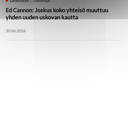
Lähetystyö
Ulkomaat
Ed Cannon: Joskus koko yhteisö muuttuu
yhden uuden uskovan kautta
30.06.2026