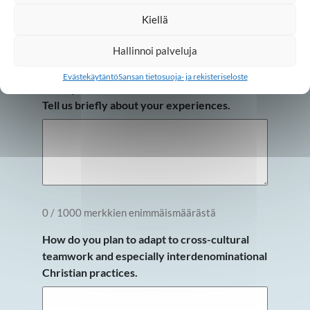
6. Cultural adaptability and
Kiellä
interpersonal skills
Hallinnoi palveluja
Evästekäytäntö
Sansan tietosuoja- ja rekisteriseloste
Have you lived or travelled abroad before?
Tell us briefly about your experiences.
0 / 1000 merkkien enimmäismäärästä
How do you plan to adapt to cross-cultural
teamwork and especially interdenominational
Christian practices.