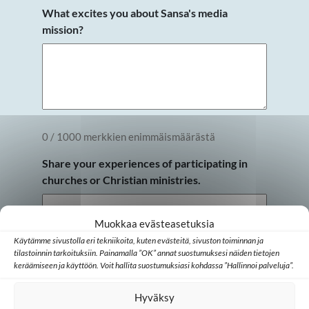
What excites you about Sansa's media
mission?
0 / 1000 merkkien enimmäismäärästä
Share your experiences of participating in
churches or Christian ministries.
Muokkaa evästeasetuksia
Käytämme sivustolla eri tekniikoita, kuten evästeitä, sivuston toiminnan ja
tilastoinnin tarkoituksiin. Painamalla ”OK” annat suostumuksesi näiden tietojen
keräämiseen ja käyttöön. Voit hallita suostumuksiasi kohdassa ”Hallinnoi palveluja”.
0 / 1000 merkkien enimmäismäärästä
Hyväksy