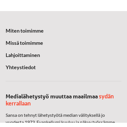
Miten toimimme
Missä toimimme
Lahjoittaminen
Yhteystiedot
sydän
Medialähetystyö muuttaa maailmaa
kerrallaan
Sansa on tehnyt lähetystyötä median välityksellä jo
vuodesta 1973. Evankeliumi kuuluu ja näkyy työssämme