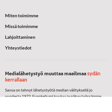
Miten toimimme
Missä toimimme
Lahjoittaminen
Yhteystiedot
sydän
Medialähetystyö muuttaa maailmaa
kerrallaan
Sansa on tehnyt lähetystyötä median välityksellä jo
vuodesta 1973. Evankeliumi kuuluu ja näkyy työssämme
radioaalloilla, televisiossa, verkossa ja sosiaalisessa
mediassa ympäri maailman. Kohtaamme ihmisen hänen