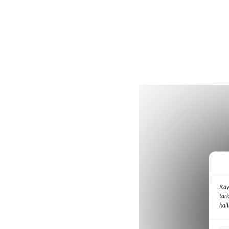
Käy
tar
hal