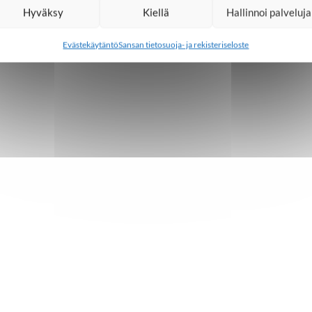
Hyväksy
Kiellä
Hallinnoi palveluja
Evästekäytäntö
Sansan tietosuoja- ja rekisteriseloste