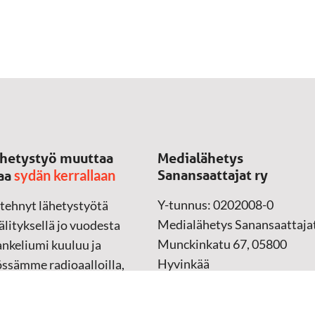
hetystyö muuttaa
Medialähetys
sydän kerrallaan
Sanansaattajat ry
aa
Y-tunnus: 0202008-0
 tehnyt lähetystyötä
Medialähetys Sanansaattajat
lityksellä jo vuodesta
Munckinkatu 67, 05800
nkeliumi kuuluu ja
Hyvinkää
össämme radioaalloilla,
ssa, verkossa ja
➔
Yhteydenottolomake
sessa mediassa ympäri