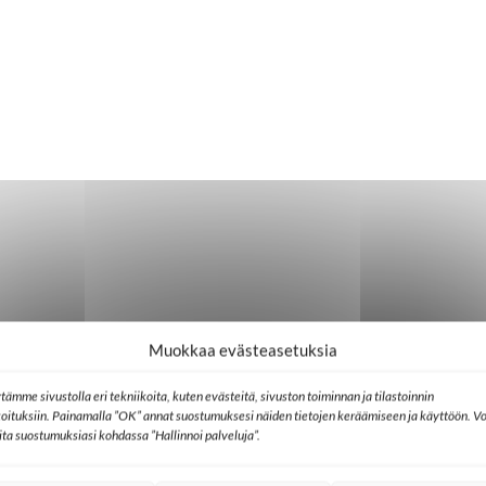
Muokkaa evästeasetuksia
tämme sivustolla eri tekniikoita, kuten evästeitä, sivuston toiminnan ja tilastoinnin
koituksiin. Painamalla ”OK” annat suostumuksesi näiden tietojen keräämiseen ja käyttöön. Vo
lita suostumuksiasi kohdassa ”Hallinnoi palveluja”.