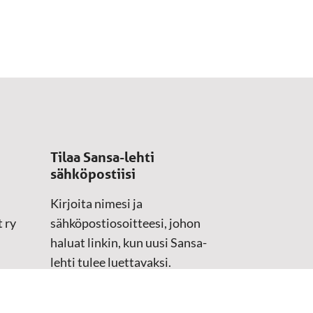
Tilaa Sansa-lehti
sähköpostiisi
Kirjoita nimesi ja
 ry
sähköpostiosoitteesi, johon
haluat linkin, kun uusi Sansa-
lehti tulee luettavaksi.
Tilaustiedot kirjataan
asiakasteristeriimme.