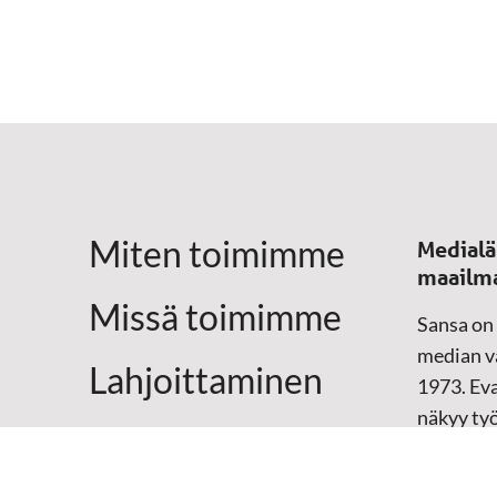
Miten toimimme
Medialä
maailm
Missä toimimme
Sansa on
median vä
Lahjoittaminen
1973. Eva
näkyy ty
Yhteystiedot
televisio
sosiaali