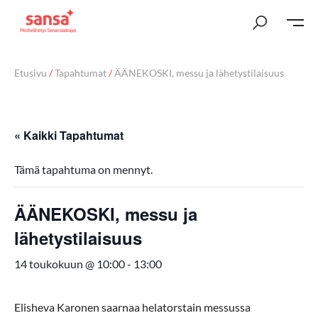
Etusivu
/
Tapahtumat
/
ÄÄNEKOSKI, messu ja lähetystilaisuus
« Kaikki Tapahtumat
Tämä tapahtuma on mennyt.
ÄÄNEKOSKI, messu ja
lähetystilaisuus
14 toukokuun @ 10:00
-
13:00
Elisheva Karonen saarnaa helatorstain messussa