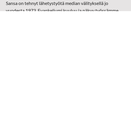
Sansa on tehnyt lähetystyötä median välityksellä jo
vuodesta 1973. Evankeliumi kuuluu ja näkyy työssämme
radioaalloilla, televisiossa, verkossa ja sosiaalisessa
mediassa ympäri maailman. Kohtaamme ihmisen hänen
omalla kielellään, aidosti arjen keskellä.
Mediapankki
➔
Sansan materiaali
➔
Raamattu kannesta kanteen materiaali
➔
Toivoa naisille materiaali
Medialähetys Sanansaattajat ry
Y-tunnus: 0202008-0
Medialähetys Sanansaattajat ry
Munckinkatu 67, 05800 Hyvinkää