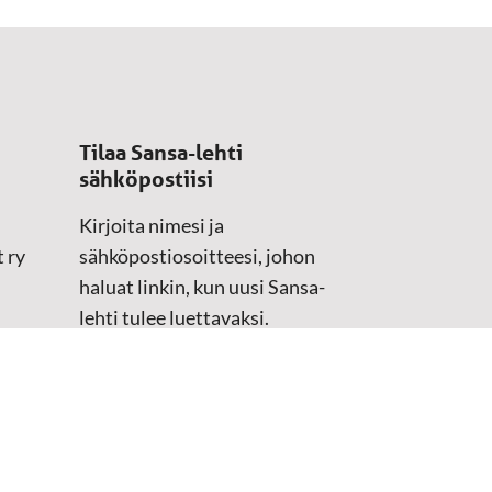
Tilaa Sansa-lehti
sähköpostiisi
Kirjoita nimesi ja
 ry
sähköpostiosoitteesi, johon
haluat linkin, kun uusi Sansa-
lehti tulee luettavaksi.
Tilaustiedot kirjataan
asiakasteristeriimme.
Sähköposti
(Pakollinen)