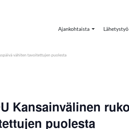
Ajankohtaista
Lähetystyö
päivä vähiten tavoitettujen puolesta
DU Kansainvälinen ruk
tettujen puolesta