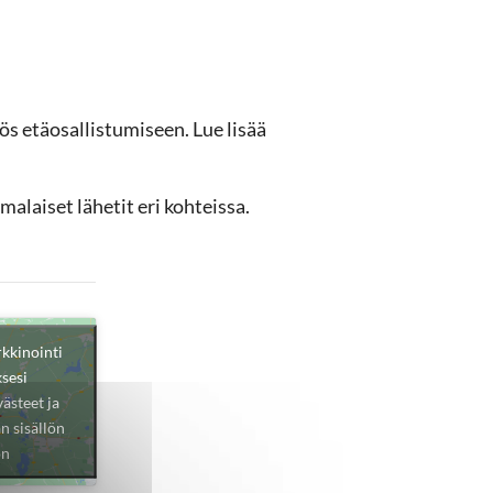
s etäosallistumiseen.
Lue lisää
aiset lähetit eri kohteissa.
”
rkkinointi
sesi
ästeet ja
n sisällön
ön