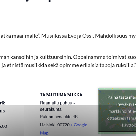
atka maailmalle”.
Musiikissa Eve ja Ossi.
Mahdollisuus myö
 kansoihin ja kulttuureihin. Oppainamme toimivat suomal
a etnistä musiikkia sekä opimme erilaisia tapoja rukoilla.
TAPAHTUMAPAIKKA
Paina tästä ma
Raamattu puhuu -
rä:
hyväksyäk
seurakunta
uun
markkinointiev
Pukinmäenaukio 4B
ottaaksesi tämä
Helsinki
,
00720
+ Google
käyttö
6:00
Map