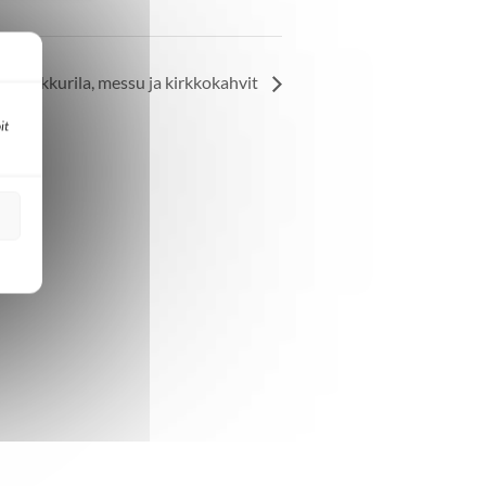
/Tikkurila, messu ja kirkkokahvit
it