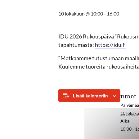
10 lokakuun @ 10:00
-
16:00
IDU
2026
R
ukouspäivä “Rukousm
tapahtumasta:
https://idu.fi
“Matkaamme tutustumaan maailman
Kuulemme tuoreita rukousaiheita j
Lisää kalenteriin
TIEDOT
Päivämää
10 lokak
Aika:
10:00 - 1