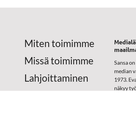
Miten toimimme
Medialä
maailm
Missä toimimme
Sansa on
median vä
Lahjoittaminen
1973. Eva
näkyy ty
Yhteystiedot
televisio
sosiaali
maailma
hänen oma
arjen kesk