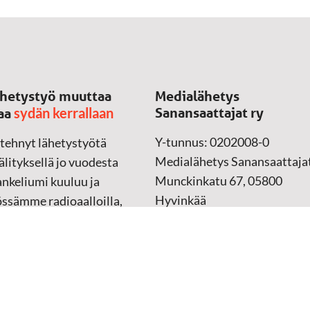
hetystyö muuttaa
Medialähetys
sydän kerrallaan
Sanansaattajat ry
aa
Y-tunnus: 0202008-0
 tehnyt lähetystyötä
Medialähetys Sanansaattajat
lityksellä jo vuodesta
Munckinkatu 67, 05800
nkeliumi kuuluu ja
Hyvinkää
össämme radioaalloilla,
ssa, verkossa ja
➔
Yhteydenottolomake
sessa mediassa ympäri
n. Kohtaamme ihmisen
Lahjoitustili:
lla kielellään, aidosti
FI37 5062 0320 0320 18
ellä.