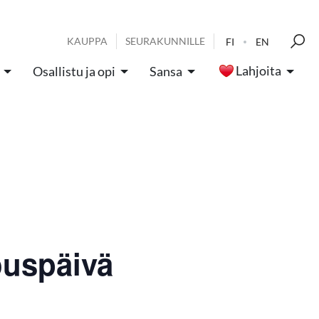
KAUPPA
SEURAKUNNILLE
FI
EN
Lahjoita
Osallistu ja opi
Sansa
ouspäivä