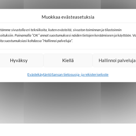
Muokkaa evästeasetuksia
en työn verkostopäivät
VANTAA
tämme sivustolla eri tekniikoita, kuten evästeitä, sivuston toiminnan ja tilastoinnin
koituksiin. Painamalla ”OK” annat suostumuksesi näiden tietojen keräämiseen ja käyttöön. Vo
lita suostumuksiasi kohdassa ”Hallinnoi palveluja”.
Hyväksy
Kiellä
Hallinnoi palveluja
Evästekäytäntö
Sansan tietosuoja- ja rekisteriseloste