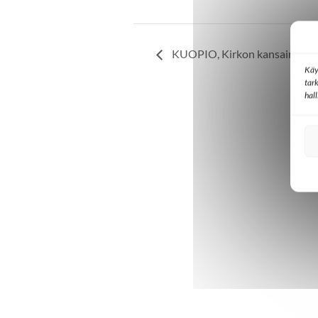
KUOPIO, Kirkon kansainvälis
Käy
tar
hal