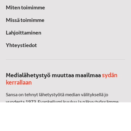
Miten toimimme
Missä toimimme
Lahjoittaminen
Yhteystiedot
sydän
Medialähetystyö muuttaa maailmaa
kerrallaan
Sansa on tehnyt lähetystyötä median välityksellä jo
vuodesta 1973. Evankeliumi kuuluu ja näkyy työssämme
radioaalloilla, televisiossa, verkossa ja sosiaalisessa
mediassa ympäri maailman. Kohtaamme ihmisen hänen
omalla kielellään, aidosti arjen keskellä.