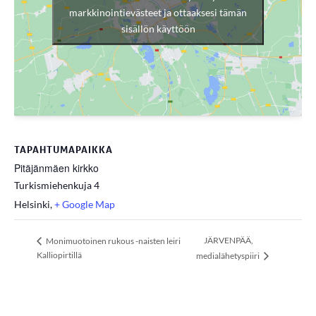
markkinointievästeet ja ottaaksesi tämän
sisällön käyttöön
TAPAHTUMAPAIKKA
Pitäjänmäen kirkko
Turkismiehenkuja 4
Helsinki
,
+ Google Map
JÄRVENPÄÄ,
Monimuotoinen rukous -naisten leiri
Kalliopirtillä
medialähetyspiiri