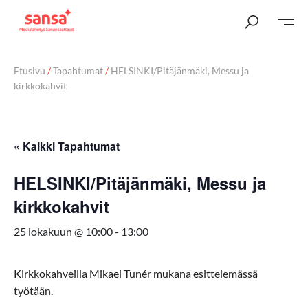
Etusivu
/
Tapahtumat
/
HELSINKI/Pitäjänmäki, Messu ja
kirkkokahvit
« Kaikki Tapahtumat
HELSINKI/Pitäjänmäki, Messu ja
kirkkokahvit
25 lokakuun @ 10:00
-
13:00
Kirkkokahveilla Mikael T
unér mukana esittelemässä
työtään.