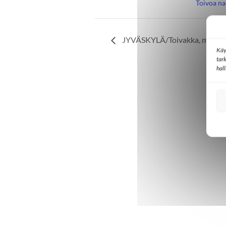
Toivoa nai
JYVÄSKYLÄ/Toivakka, messu j
Käy
tar
hal