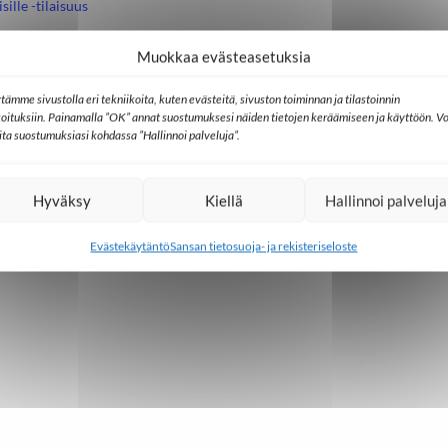
sille -tilaisuus
Muokkaa evästeasetuksia
a lähetyskahvit
M
tämme sivustolla eri tekniikoita, kuten evästeitä, sivuston toiminnan ja tilastoinnin
koituksiin. Painamalla ”OK” annat suostumuksesi näiden tietojen keräämiseen ja käyttöön. Vo
lita suostumuksiasi kohdassa ”Hallinnoi palveluja”.
Hyväksy
Kiellä
Hallinnoi palveluja
Evästekäytäntö
Sansan tietosuoja- ja rekisteriseloste