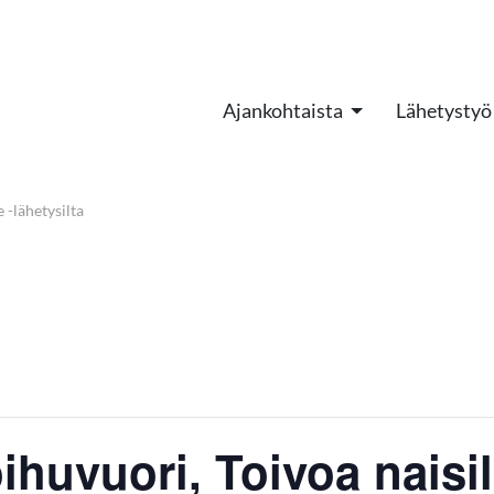
Ajankohtaista
Lähetystyö
 -lähetysilta
huvuori, Toivoa naisill