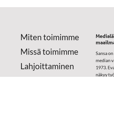
Miten toimimme
Medialä
maailm
Missä toimimme
Sansa on
median vä
Lahjoittaminen
1973. Eva
näkyy ty
Yhteystiedot
televisio
sosiaali
maailma
hänen oma
arjen kesk