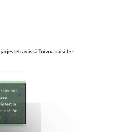
ärjestettävässä Toivoa naisille -
rkkinointi
sesi
ästeet ja
n sisällön
ön