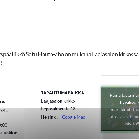
yspäällikkö Satu Hauta-aho on mukana Laajasalon kirkossa j
n!
TAPAHTUMAPAIKKA
Paina tästä ma
Laajasalon kirkko
rä:
hyväksyäk
Reposalmentie 13
kuun
markkinointiev
ottaaksesi tämä
Helsinki
,
+ Google Map
käyttö
0:00
aluokka: