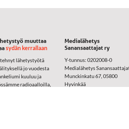
hetystyö muuttaa
Medialähetys
sydän kerrallaan
Sanansaattajat ry
aa
Y-tunnus: 0202008-0
 tehnyt lähetystyötä
Medialähetys Sanansaattajat
lityksellä jo vuodesta
Munckinkatu 67, 05800
nkeliumi kuuluu ja
Hyvinkää
össämme radioaalloilla,
ssa, verkossa ja
➔
Yhteydenottolomake
sessa mediassa ympäri
n. Kohtaamme ihmisen
Lahjoitustili:
lla kielellään, aidosti
FI37 5062 0320 0320 18
ellä.