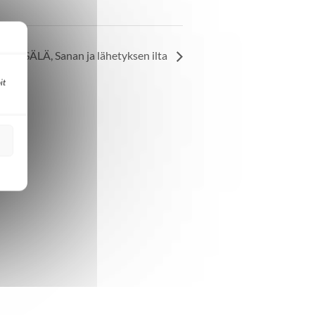
ÄNTSÄLÄ, Sanan ja lähetyksen ilta
it