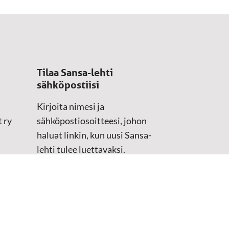
Tilaa Sansa-lehti
sähköpostiisi
Kirjoita nimesi ja
 ry
sähköpostiosoitteesi, johon
haluat linkin, kun uusi Sansa-
lehti tulee luettavaksi.
Tilaustiedot kirjataan
asiakasteristeriimme.
Sähköposti
(Pakollinen)