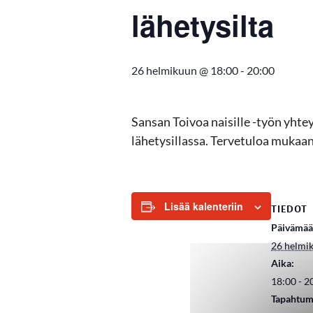
lähetysilta
26 helmikuun @ 18:00
-
20:00
Sansan Toivoa naisille -työn yhte
lähetysillassa. Tervetuloa mukaa
Lisää kalenteriin
TIEDOT
Päivämää
26 helmi
Aika:
18:00 - 2
Tapahtum