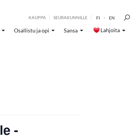
KAUPPA
SEURAKUNNILLE
FI
EN
Lahjoita
Osallistu ja opi
Sansa
e -