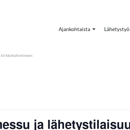
Ajankohtaista
Lähetystyö
 kirkkokahveineen
ssu ja lähetystilaisu