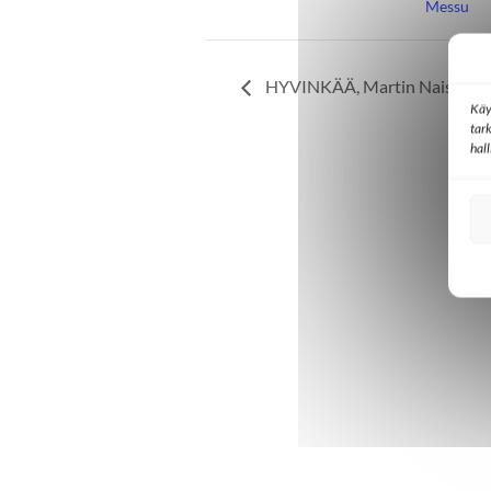
Messu
HYVINKÄÄ, Martin Naistenp
Käy
tar
hal