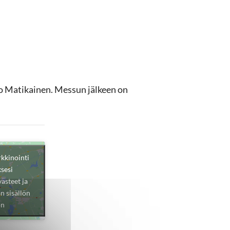
o Matikainen. Messun jälkeen on
rkkinointi
sesi
ästeet ja
n sisällön
ön