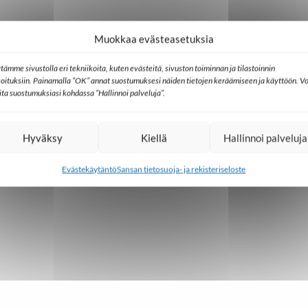
Muokkaa evästeasetuksia
äivä
tämme sivustolla eri tekniikoita, kuten evästeitä, sivuston toiminnan ja tilastoinnin
koituksiin. Painamalla ”OK” annat suostumuksesi näiden tietojen keräämiseen ja käyttöön. Vo
lita suostumuksiasi kohdassa ”Hallinnoi palveluja”.
Hyväksy
Kiellä
Hallinnoi palveluja
Evästekäytäntö
Sansan tietosuoja- ja rekisteriseloste