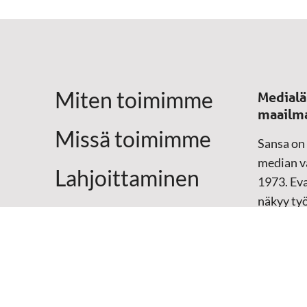
Miten toimimme
Medialä
maailm
Missä toimimme
Sansa on
median vä
Lahjoittaminen
1973. Eva
näkyy ty
Yhteystiedot
televisio
sosiaali
maailma
hänen oma
arjen kesk