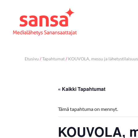
Etusivu
/
Tapahtumat
/
KOUVOLA, messu ja lähetystilaisuus
« Kaikki Tapahtumat
Tämä tapahtuma on mennyt.
KOUVOLA, me