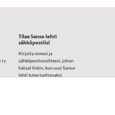
Tilaa Sansa-lehti
sähköpostiisi
Kirjoita nimesi ja
 ry
sähköpostiosoitteesi, johon
haluat linkin, kun uusi Sansa-
lehti tulee luettavaksi.
Tilaustiedot kirjataan
asiakasteristeriimme.
Sähköposti
(Pakollinen)