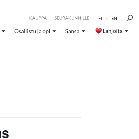
KAUPPA
SEURAKUNNILLE
FI
EN
Lahjoita
Osallistu ja opi
Sansa
us