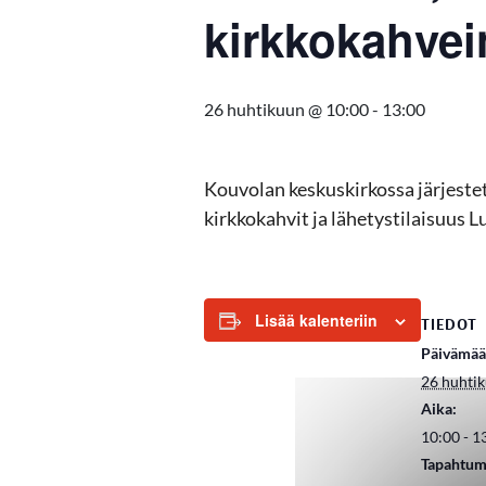
kirkkokahve
26 huhtikuun @ 10:00
-
13:00
Kouvolan keskuskirkossa järjest
kirkkokahvit ja lähetystilaisuus L
Lisää kalenteriin
TIEDOT
Päivämää
26 huhti
Aika:
10:00 - 1
Tapahtum