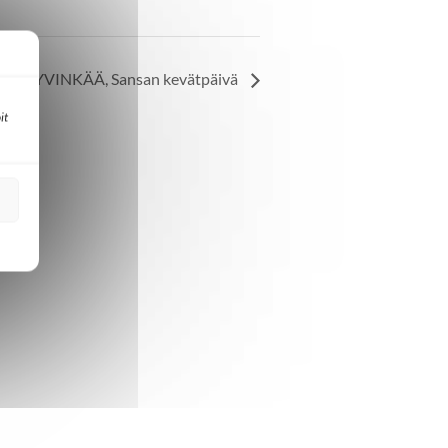
HYVINKÄÄ, Sansan kevätpäivä
it