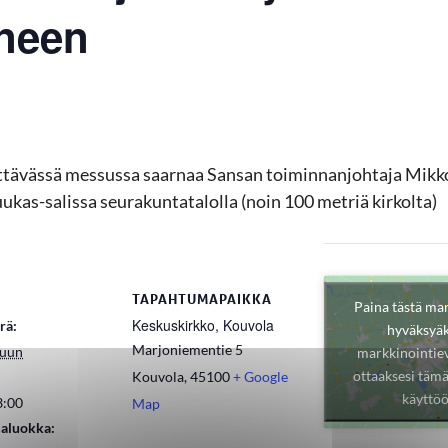
ineen
ettävässä messussa saarnaa Sansan toiminnanjohtaja Mikk
uukas-salissa seurakuntatalolla (noin 100 metriä kirkolta)
TAPAHTUMAPAIKKA
Paina tästä ma
Keskuskirkko, Kouvola
rä:
hyväksyäk
Marjoniementie 5
kuun
markkinointiev
ottaaksesi tämä
Kouvola
,
45100
+ Google
käyttö
3:00
Map
aluokka: