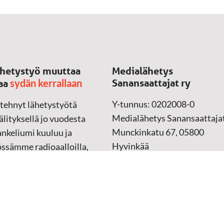
hetystyö muuttaa
Medialähetys
sydän kerrallaan
Sanansaattajat ry
aa
Y-tunnus: 0202008-0
 tehnyt lähetystyötä
Medialähetys Sanansaattajat
lityksellä jo vuodesta
Munckinkatu 67, 05800
nkeliumi kuuluu ja
Hyvinkää
össämme radioaalloilla,
ssa, verkossa ja
➔
Yhteydenottolomake
sessa mediassa ympäri
n. Kohtaamme ihmisen
Lahjoitustili:
lla kielellään, aidosti
FI37 5062 0320 0320 18
ellä.