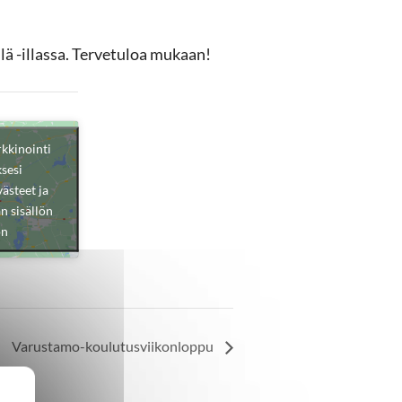
ä -illassa. Tervetuloa mukaan!
rkkinointi
sesi
ästeet ja
n sisällön
ön
Varustamo-koulutusviikonloppu