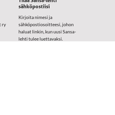
Tilaa Sansa-lehti
sähköpostiisi
Kirjoita nimesi ja
 ry
sähköpostiosoitteesi, johon
haluat linkin, kun uusi Sansa-
lehti tulee luettavaksi.
Tilaustiedot kirjataan
asiakasteristeriimme.
Sähköposti
(Pakollinen)
Etunimi
Sukunimi
Tarkistus