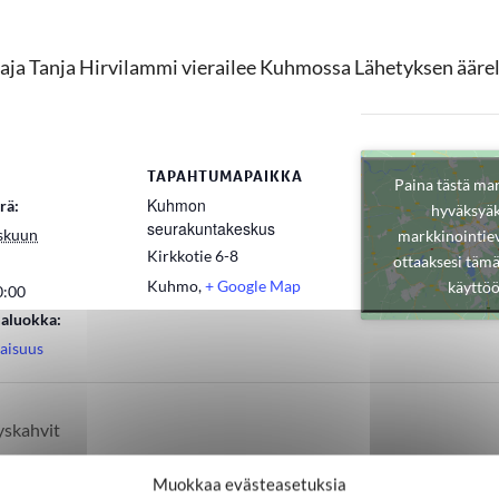
ja Tanja Hirvilammi vierailee Kuhmossa Lähetyksen äärell
TAPAHTUMAPAIKKA
Paina tästä ma
Kuhmon
rä:
hyväksyäk
seurakuntakeskus
skuun
markkinointiev
Kirkkotie 6-8
ottaaksesi tämä
Kuhmo
,
+ Google Map
käyttö
0:00
aluokka:
laisuus
yskahvit
Muokkaa evästeasetuksia