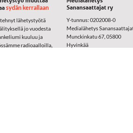
hetystyö muuttaa
Medialähetys
sydän kerrallaan
Sanansaattajat ry
aa
Y-tunnus: 0202008-0
 tehnyt lähetystyötä
Medialähetys Sanansaattajat
lityksellä jo vuodesta
Munckinkatu 67, 05800
nkeliumi kuuluu ja
Hyvinkää
össämme radioaalloilla,
ssa, verkossa ja
➔
Yhteydenottolomake
sessa mediassa ympäri
n. Kohtaamme ihmisen
Lahjoitustili:
lla kielellään, aidosti
FI37 5062 0320 0320 18
ellä.
Keräyslupa:
Manner-Suomi
RA/2020/1017
ankki
Verkkolaskutusosoite
 materiaali
(ostolaskut)
tu kannesta kanteen
i