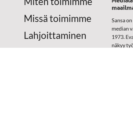
Miten toimimme
Medialä
maailm
Missä toimimme
Sansa on
median vä
Lahjoittaminen
1973. Eva
näkyy ty
Yhteystiedot
televisio
sosiaali
maailma
hänen oma
arjen kesk
Mediap
➔
Sansan
➔
Raamat
materiaal