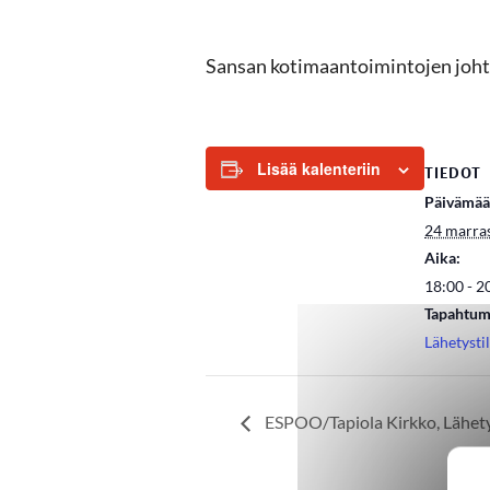
Sansan kotimaantoimintojen johta
Lisää kalenteriin
TIEDOT
Päivämää
24 marra
Aika:
18:00 - 2
Tapahtum
Lähetysti
ESPOO/Tapiola Kirkko, Lähet