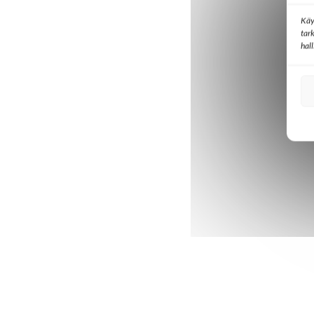
Käy
tar
hal