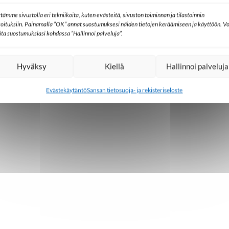
tämme sivustolla eri tekniikoita, kuten evästeitä, sivuston toiminnan ja tilastoinnin
koituksiin. Painamalla ”OK” annat suostumuksesi näiden tietojen keräämiseen ja käyttöön. Vo
lita suostumuksiasi kohdassa ”Hallinnoi palveluja”.
Hyväksy
Kiellä
Hallinnoi palveluja
Evästekäytäntö
Sansan tietosuoja- ja rekisteriseloste