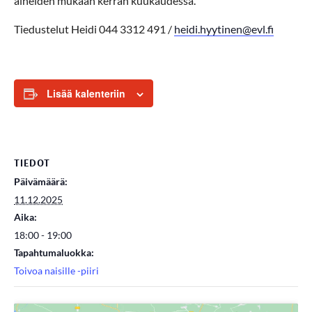
aiheiden mukaan kerran kuukaudessa.
Tiedustelut Heidi 044 3312 491 /
heidi.hyytinen@evl.fi
Lisää kalenteriin
TIEDOT
Päivämäärä:
11.12.2025
Aika:
18:00 - 19:00
Tapahtumaluokka:
Toivoa naisille -piiri