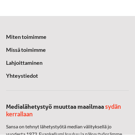
Miten toimimme
Missä toimimme
Lahjoittaminen
Yhteystiedot
sydän
Medialähetystyö muuttaa maailmaa
kerrallaan
Sansa on tehnyt lähetystyötä median välityksellä jo
vuodesta 1973. Evankeliumi kuuluu ja näkyy työssämme