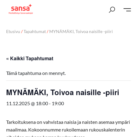
Etusivu
/
Tapahtumat
/
MYNÄMÄKI, Toivoa naisille -piiri
« Kaikki Tapahtumat
Tämä tapahtuma on mennyt.
MYNÄMÄKI, Toivoa naisille -piiri
11.12.2025 @ 18:00
-
19:00
Tarkoituksena on vahvistaa naisia ja naisten asemaa ympäri
maailmaa. Kokoonnumme rukoilemaan rukouskalenterin