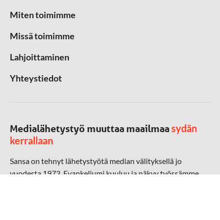
Miten toimimme
Missä toimimme
Lahjoittaminen
Yhteystiedot
sydän
Medialähetystyö muuttaa maailmaa
kerrallaan
Sansa on tehnyt lähetystyötä median välityksellä jo
vuodesta 1973. Evankeliumi kuuluu ja näkyy työssämme
radioaalloilla, televisiossa, verkossa ja sosiaalisessa
mediassa ympäri maailman. Kohtaamme ihmisen hänen
omalla kielellään, aidosti arjen keskellä.