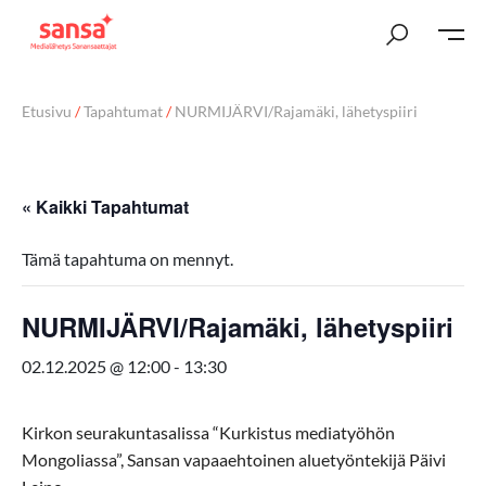
Etusivu
/
Tapahtumat
/
NURMIJÄRVI/Rajamäki, lähetyspiiri
« Kaikki Tapahtumat
Tämä tapahtuma on mennyt.
NURMIJÄRVI/Rajamäki, lähetyspiiri
02.12.2025 @ 12:00
-
13:30
Kirkon seurakuntasalissa “Kurkistus mediatyöhön
Mongoliassa”, Sansan vapaaehtoinen aluetyöntekijä Päivi