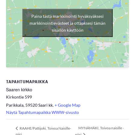
Paina tästä markkinointi hyväksyäksesi
markkinointievästeet ja ottaaksesi tämän
sisällön käyttöön
TAPAHTUMAPAIKKA
Saaren kirkko
Kirkontie 599
Parikkala
,
59520 Saari kk.
+ Google Map
Näytä Tapahtumapaikka WWW-sivusto
MYNÄMÄKI, Toivoa naisille -
RAAHE/Pattijoki, Toivoa Naisille-
piiri
piiri