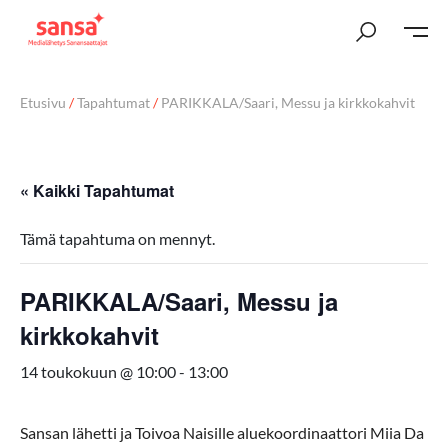
Etusivu
/
Tapahtumat
/
PARIKKALA/Saari, Messu ja kirkkokahvit
« Kaikki Tapahtumat
Tämä tapahtuma on mennyt.
PARIKKALA/Saari, Messu ja
kirkkokahvit
14 toukokuun @ 10:00
-
13:00
Sansan lähetti ja Toivoa Naisille aluekoordinaattori Miia Da