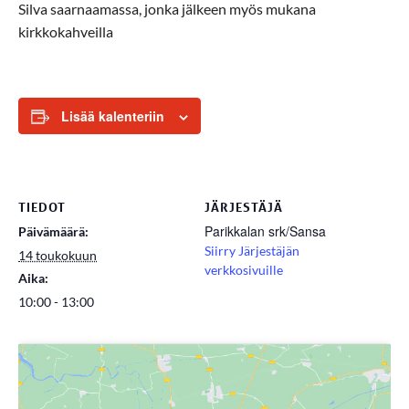
Silva
saarnaamassa,
jonka jälkeen myös mukana
kirkkokahveilla
Lisää kalenteriin
TIEDOT
JÄRJESTÄJÄ
Parikkalan srk/Sansa
Päivämäärä:
Siirry Järjestäjän
14 toukokuun
verkkosivuille
Aika:
10:00 - 13:00