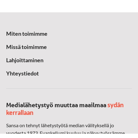
Miten toimimme
Missä toimimme
Lahjoittaminen
Yhteystiedot
sydän
Medialähetystyö muuttaa maailmaa
kerrallaan
Sansa on tehnyt lähetystyötä median välityksellä jo
vuodesta 1973. Evankeliumi kuuluu ja näkyy työssämme