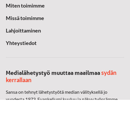
Miten toimimme
Missä toimimme
Lahjoittaminen
Yhteystiedot
sydän
Medialähetystyö muuttaa maailmaa
kerrallaan
Sansa on tehnyt lähetystyötä median välityksellä jo
vuodesta 1973. Evankeliumi kuuluu ja näkyy työssämme
radioaalloilla, televisiossa, verkossa ja sosiaalisessa
mediassa ympäri maailman. Kohtaamme ihmisen hänen
omalla kielellään, aidosti arjen keskellä.