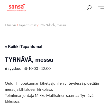
Etusivu
/
Tapahtumat
/
TYRNÄVÄ, messu
« Kaikki Tapahtumat
TYRNÄVÄ, messu
6 syyskuun @ 10:00
-
12:00
Oulun hiippakunnan lähetysjuhlien yhteydessä pidetään
messuja lähialueen kirkoissa.
Toiminnanjohtaja Mikko Matikainen saarnaa Tyrnävän
kirkossa.