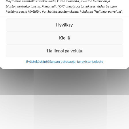
n
Käytämme sivustolla eri tekniikoita, kuten evästeitä, sivuston toiminnan ja
tilastoinnin tarkoituksiin. Painamalla ”OK” annat suostumuksesi näiden tietojen
t
keräämiseen ja käyttöön. Voit hallita suostumuksiasi kohdassa ”Hallinnoi palveluja”.
i
Hyväksy
Kiellä
Hallinnoi palveluja
Evästekäytäntö
Sansan tietosuoja- ja rekisteriseloste