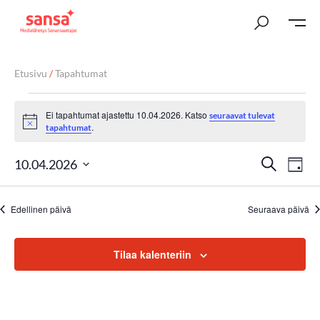
Etusivu
/
Tapahtumat
Ei tapahtumat ajastettu 10.04.2026. Katso
seuraavat tulevat
Notice
.
tapahtumat
T
Ta
Etsi
10.04.2026
Päivä
Vi
Valitse
a
päivä.
Nav
Edellinen päivä
Seuraava päivä
p
a
Tilaa kalenteriin
h
t
u