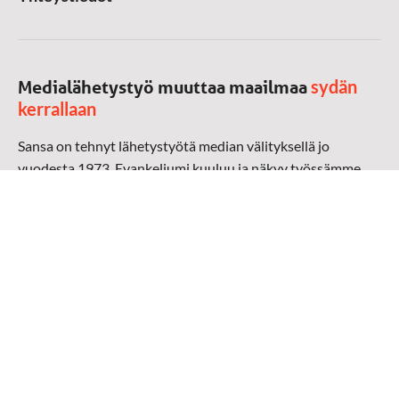
sydän
Medialähetystyö muuttaa maailmaa
kerrallaan
Sansa on tehnyt lähetystyötä median välityksellä jo
vuodesta 1973. Evankeliumi kuuluu ja näkyy työssämme
radioaalloilla, televisiossa, verkossa ja sosiaalisessa
mediassa ympäri maailman. Kohtaamme ihmisen hänen
omalla kielellään, aidosti arjen keskellä.
Mediapankki
➔
Sansan materiaali
➔
Raamattu kannesta kanteen materiaali
➔
Toivoa naisille materiaali