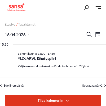
Etusivu
/
Tapahtumat
T
Ta
Etsi
16.04.2026
Päivä
Vi
Valitse
a
15:30
päivä.
Nav
p
-
16 huhtikuun @ 15:30
17:30
YLÖJÄRVI, lähetyspiiri
a
Ylöjärven seurakuntakeskus
Kirkkotanhuantie 1, Ylöjärvi
h
t
u
Edellinen päivä
Seuraava päivä
m
Tilaa kalenteriin
a