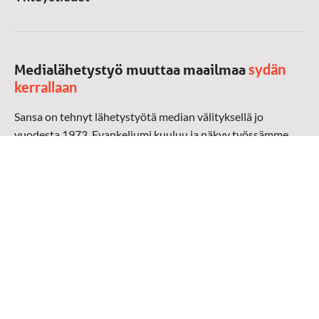
sydän
Medialähetystyö muuttaa maailmaa
kerrallaan
Sansa on tehnyt lähetystyötä median välityksellä jo
vuodesta 1973. Evankeliumi kuuluu ja näkyy työssämme
radioaalloilla, televisiossa, verkossa ja sosiaalisessa
mediassa ympäri maailman. Kohtaamme ihmisen hänen
omalla kielellään, aidosti arjen keskellä.
Mediapankki
➔
Sansan materiaali
➔
Raamattu kannesta kanteen materiaali
➔
Toivoa naisille materiaali