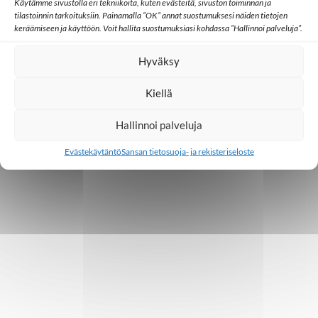
n
Käytämme sivustolla eri tekniikoita, kuten evästeitä, sivuston toiminnan ja
tilastoinnin tarkoituksiin. Painamalla ”OK” annat suostumuksesi näiden tietojen
t
keräämiseen ja käyttöön. Voit hallita suostumuksiasi kohdassa ”Hallinnoi palveluja”.
i
Hyväksy
Kiellä
Hallinnoi palveluja
Evästekäytäntö
Sansan tietosuoja- ja rekisteriseloste