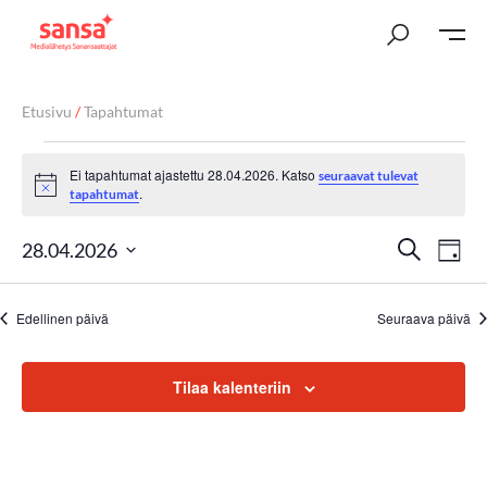
Etusivu
/
Tapahtumat
Ei tapahtumat ajastettu 28.04.2026. Katso
seuraavat tulevat
Notice
.
tapahtumat
T
Ta
Etsi
28.04.2026
Päivä
Vi
Valitse
a
päivä.
Nav
Edellinen päivä
Seuraava päivä
p
a
Tilaa kalenteriin
h
t
u