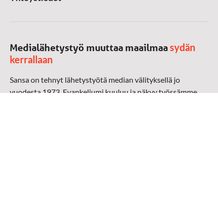
sydän
Medialähetystyö muuttaa maailmaa
kerrallaan
Sansa on tehnyt lähetystyötä median välityksellä jo
vuodesta 1973. Evankeliumi kuuluu ja näkyy työssämme
radioaalloilla, televisiossa, verkossa ja sosiaalisessa
mediassa ympäri maailman. Kohtaamme ihmisen hänen
omalla kielellään, aidosti arjen keskellä.
Mediapankki
➔
Sansan materiaali
➔
Raamattu kannesta kanteen materiaali
➔
Toivoa naisille materiaali