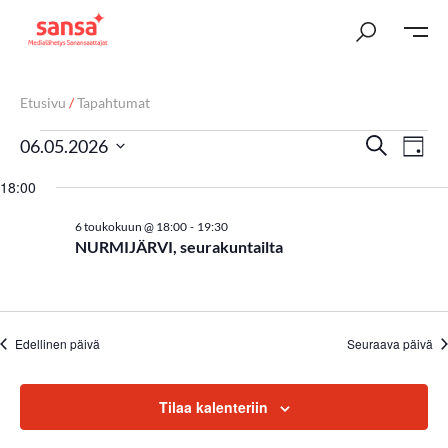
Etusivu
/
Tapahtumat
T
Ta
Etsi
06.05.2026
Päivä
Vi
Valitse
a
18:00
päivä.
Nav
p
-
6 toukokuun @ 18:00
19:30
NURMIJÄRVI, seurakuntailta
a
h
t
Edellinen päivä
Seuraava päivä
u
m
Tilaa kalenteriin
a