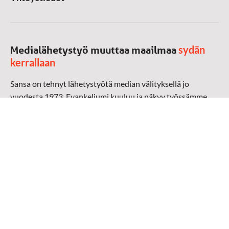
sydän
Medialähetystyö muuttaa maailmaa
kerrallaan
Sansa on tehnyt lähetystyötä median välityksellä jo
vuodesta 1973. Evankeliumi kuuluu ja näkyy työssämme
radioaalloilla, televisiossa, verkossa ja sosiaalisessa
mediassa ympäri maailman. Kohtaamme ihmisen hänen
omalla kielellään, aidosti arjen keskellä.
Mediapankki
➔
Sansan materiaali
➔
Raamattu kannesta kanteen materiaali
➔
Toivoa naisille materiaali