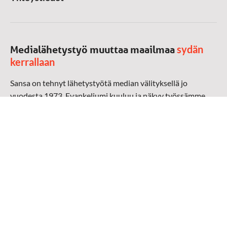
sydän
Medialähetystyö muuttaa maailmaa
kerrallaan
Sansa on tehnyt lähetystyötä median välityksellä jo
vuodesta 1973. Evankeliumi kuuluu ja näkyy työssämme
radioaalloilla, televisiossa, verkossa ja sosiaalisessa
mediassa ympäri maailman. Kohtaamme ihmisen hänen
omalla kielellään, aidosti arjen keskellä.
Mediapankki
➔
Sansan materiaali
➔
Raamattu kannesta kanteen materiaali
➔
Toivoa naisille materiaali