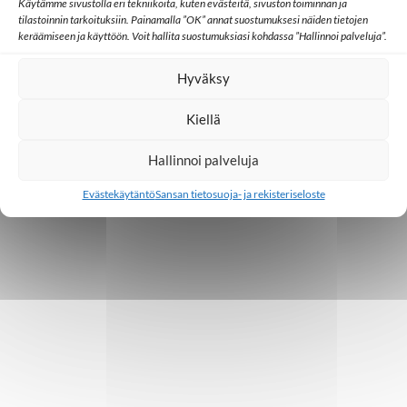
Käytämme sivustolla eri tekniikoita, kuten evästeitä, sivuston toiminnan ja
tilastoinnin tarkoituksiin. Painamalla ”OK” annat suostumuksesi näiden tietojen
t
keräämiseen ja käyttöön. Voit hallita suostumuksiasi kohdassa ”Hallinnoi palveluja”.
i
Hyväksy
Kiellä
Hallinnoi palveluja
Evästekäytäntö
Sansan tietosuoja- ja rekisteriseloste