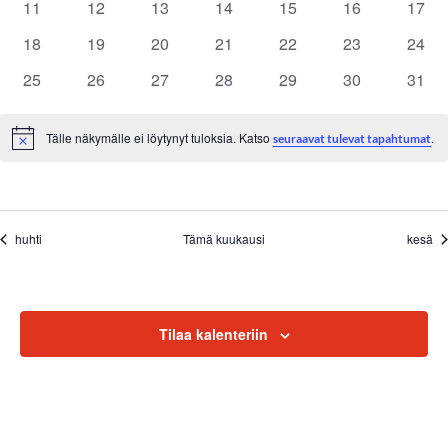
h
11
12
13
14
15
16
17
e
0
0
0
0
0
0
0
tapahtumat
tapahtumat
tapahtumat
tapahtumat
tapahtumat
tapahtumat
tapah
t
18
19
20
21
22
23
24
n
0
0
0
0
0
0
0
tapahtumat
tapahtumat
tapahtumat
tapahtumat
tapahtumat
tapahtumat
tapah
u
25
26
27
28
29
30
31
t
0
0
0
0
0
0
0
tapahtumat
tapahtumat
tapahtumat
tapahtumat
tapahtumat
tapahtumat
tapah
m
e
Tälle näkymälle ei löytynyt tuloksia. Katso
.
seuraavat tulevat tapahtumat
a
Notice
r
t
i
E
/
huhti
Tämä kuukausi
kesä
t
T
s
a
i
p
Tilaa kalenteriin
a
a
j
h
a
t