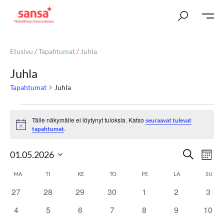
Etusivu
/
Tapahtumat
/
Juhla
Juhla
Tapahtumat
Juhla
Tälle näkymälle ei löytynyt tuloksia. Katso
seuraavat tulevat
Notice
.
tapahtumat
T
Ta
Etsi
01.05.2026
Kuuka
Vi
Valitse
a
K
MA
TI
KE
TO
PE
LA
SU
päivä.
Nav
p
27
28
29
30
1
2
3
a
0
0
0
0
0
0
0
tapahtumat
tapahtumat
tapahtumat
tapahtumat
tapahtumat
tapahtumat
tapa
a
4
5
6
7
8
9
10
l
0
0
0
0
0
0
0
tapahtumat
tapahtumat
tapahtumat
tapahtumat
tapahtumat
tapahtumat
tapah