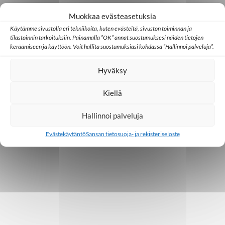
o
Muokkaa evästeasetuksia
i
Käytämme sivustolla eri tekniikoita, kuten evästeitä, sivuston toiminnan ja
n
tilastoinnin tarkoituksiin. Painamalla ”OK” annat suostumuksesi näiden tietojen
keräämiseen ja käyttöön. Voit hallita suostumuksiasi kohdassa ”Hallinnoi palveluja”.
t
Hyväksy
i
Kiellä
Hallinnoi palveluja
Evästekäytäntö
Sansan tietosuoja- ja rekisteriseloste