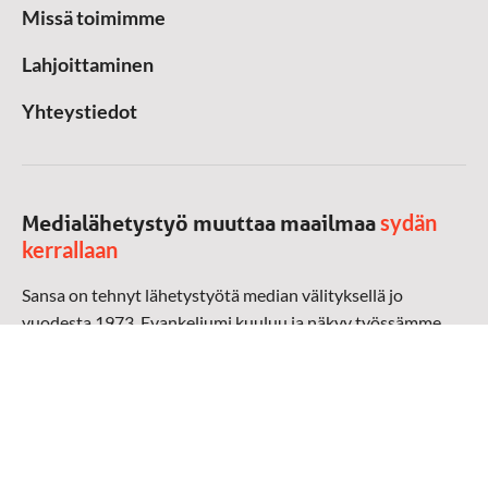
Missä toimimme
Lahjoittaminen
Yhteystiedot
sydän
Medialähetystyö muuttaa maailmaa
kerrallaan
Sansa on tehnyt lähetystyötä median välityksellä jo
vuodesta 1973. Evankeliumi kuuluu ja näkyy työssämme
radioaalloilla, televisiossa, verkossa ja sosiaalisessa
mediassa ympäri maailman. Kohtaamme ihmisen hänen
omalla kielellään, aidosti arjen keskellä.
Mediapankki