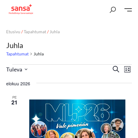
Etusivu
/
Tapahtumat
/
Juhla
Juhla
Tapahtumat
Juhla
T
Ta
Etsi
Tuleva
Lista
Vi
Valitse
a
elokuu 2026
päivä.
Nav
p
PE
a
21
h
t
u