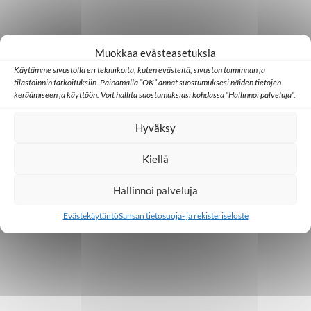
t
i
Muokkaa evästeasetuksia
Käytämme sivustolla eri tekniikoita, kuten evästeitä, sivuston toiminnan ja
tilastoinnin tarkoituksiin. Painamalla ”OK” annat suostumuksesi näiden tietojen
keräämiseen ja käyttöön. Voit hallita suostumuksiasi kohdassa ”Hallinnoi palveluja”.
Hyväksy
Kiellä
Hallinnoi palveluja
Evästekäytäntö
Sansan tietosuoja- ja rekisteriseloste