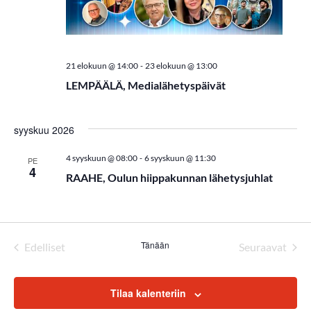
m
a
t
-
21 elokuun @ 14:00
23 elokuun @ 13:00
LEMPÄÄLÄ, Medialähetyspäivät
E
t
syyskuu 2026
s
-
4 syyskuun @ 08:00
6 syyskuun @ 11:30
PE
i
4
RAAHE, Oulun hiippakunnan lähetysjuhlat
a
j
a
Tänään
Edelliset
Seuraavat
Tapahtumat
Tapahtum
N
ä
Tilaa kalenteriin