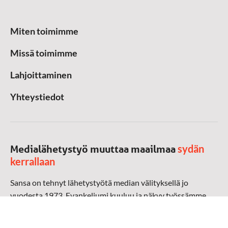
Miten toimimme
Missä toimimme
Lahjoittaminen
Yhteystiedot
sydän
Medialähetystyö muuttaa maailmaa
kerrallaan
Sansa on tehnyt lähetystyötä median välityksellä jo
vuodesta 1973. Evankeliumi kuuluu ja näkyy työssämme
radioaalloilla, televisiossa, verkossa ja sosiaalisessa
mediassa ympäri maailman. Kohtaamme ihmisen hänen