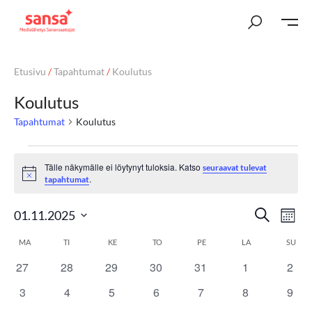
Etusivu
/
Tapahtumat
/
Koulutus
Koulutus
Tapahtumat
Koulutus
Tälle näkymälle ei löytynyt tuloksia. Katso
seuraavat tulevat
Notice
.
tapahtumat
T
Ta
Etsi
01.11.2025
Kuuka
Vi
Valitse
a
K
MA
TI
KE
TO
PE
LA
SU
päivä.
Nav
p
27
28
29
30
31
1
2
a
0
0
0
0
0
0
0
tapahtumat
tapahtumat
tapahtumat
tapahtumat
tapahtumat
tapahtumat
tapa
a
3
4
5
6
7
8
9
l
0
0
0
0
0
0
0
tapahtumat
tapahtumat
tapahtumat
tapahtumat
tapahtumat
tapahtumat
tapa