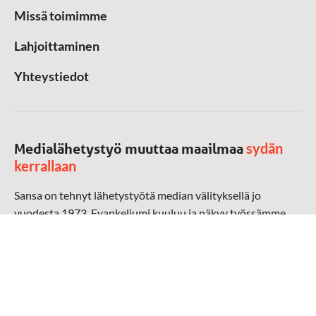
Missä toimimme
Lahjoittaminen
Yhteystiedot
sydän
Medialähetystyö muuttaa maailmaa
kerrallaan
Sansa on tehnyt lähetystyötä median välityksellä jo
vuodesta 1973. Evankeliumi kuuluu ja näkyy työssämme
radioaalloilla, televisiossa, verkossa ja sosiaalisessa
mediassa ympäri maailman. Kohtaamme ihmisen hänen
omalla kielellään, aidosti arjen keskellä.
Mediapankki