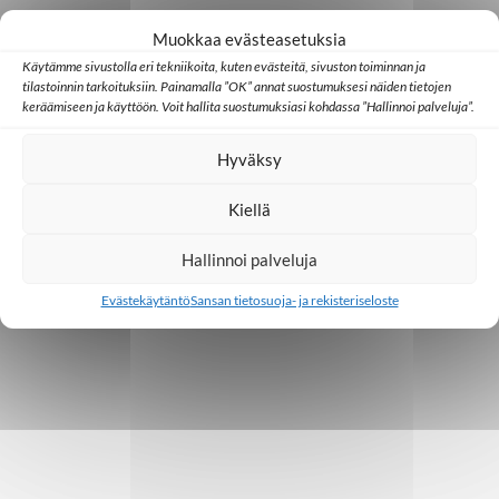
o
Muokkaa evästeasetuksia
i
Käytämme sivustolla eri tekniikoita, kuten evästeitä, sivuston toiminnan ja
n
tilastoinnin tarkoituksiin. Painamalla ”OK” annat suostumuksesi näiden tietojen
keräämiseen ja käyttöön. Voit hallita suostumuksiasi kohdassa ”Hallinnoi palveluja”.
t
Hyväksy
i
Kiellä
Hallinnoi palveluja
Evästekäytäntö
Sansan tietosuoja- ja rekisteriseloste