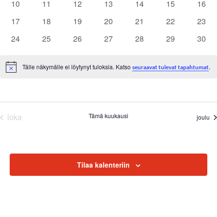
h
10
11
12
13
14
15
16
e
0
0
0
0
0
0
0
tapahtumat
tapahtumat
tapahtumat
tapahtumat
tapahtumat
tapahtumat
tapah
t
17
18
19
20
21
22
23
n
0
0
0
0
0
0
0
tapahtumat
tapahtumat
tapahtumat
tapahtumat
tapahtumat
tapahtumat
tapah
u
24
25
26
27
28
29
30
t
0
0
0
0
0
0
0
tapahtumat
tapahtumat
tapahtumat
tapahtumat
tapahtumat
tapahtumat
tapah
m
e
Tälle näkymälle ei löytynyt tuloksia. Katso
.
seuraavat tulevat tapahtumat
a
Notice
r
t
i
E
/
loka
Tämä kuukausi
joulu
t
T
s
a
i
p
Tilaa kalenteriin
a
a
j
h
a
t