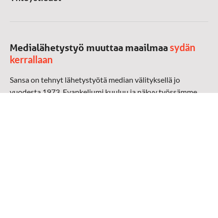
sydän
Medialähetystyö muuttaa maailmaa
kerrallaan
Sansa on tehnyt lähetystyötä median välityksellä jo
vuodesta 1973. Evankeliumi kuuluu ja näkyy työssämme
radioaalloilla, televisiossa, verkossa ja sosiaalisessa
mediassa ympäri maailman. Kohtaamme ihmisen hänen
omalla kielellään, aidosti arjen keskellä.
Mediapankki
➔
Sansan materiaali
➔
Raamattu kannesta kanteen materiaali
➔
Toivoa naisille materiaali