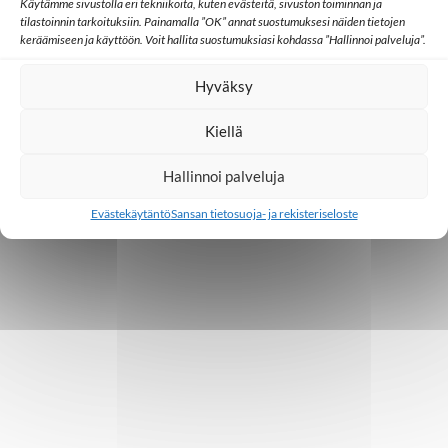
o
Käytämme sivustolla eri tekniikoita, kuten evästeitä, sivuston toiminnan ja
tilastoinnin tarkoituksiin. Painamalla ”OK” annat suostumuksesi näiden tietojen
i
keräämiseen ja käyttöön. Voit hallita suostumuksiasi kohdassa ”Hallinnoi palveluja”.
n
Hyväksy
t
Kiellä
i
Hallinnoi palveluja
Evästekäytäntö
Sansan tietosuoja- ja rekisteriseloste