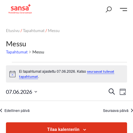
Etusivu
/
Tapahtumat
/
Messu
Messu
Tapahtumat
Messu
Ei tapahtumat ajastettu 07.06.2026. Katso
seuraavat tulevat
Notice
.
tapahtumat
T
Ta
Etsi
07.06.2026
Päivä
Vi
Valitse
a
päivä.
Nav
Edellinen päivä
Seuraava päivä
p
a
Tilaa kalenteriin