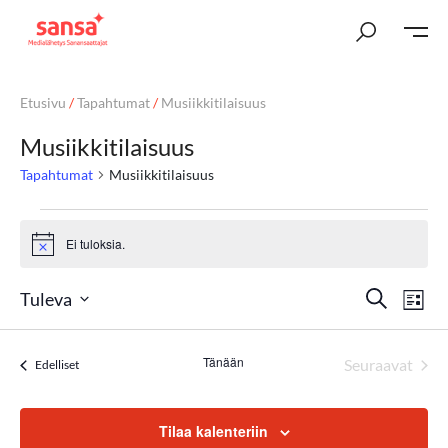
Etusivu
/
Tapahtumat
/
Musiikkitilaisuus
Musiikkitilaisuus
Tapahtumat
Musiikkitilaisuus
Ei tuloksia.
Notice
T
Ta
Etsi
Tuleva
Lista
Vi
Valitse
a
päivä.
Nav
Tänään
p
Seuraavat
Tapahtumat
Edelliset
Tapahtum
a
Tilaa kalenteriin
h