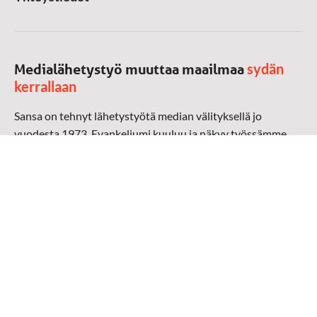
sydän
Medialähetystyö muuttaa maailmaa
kerrallaan
Sansa on tehnyt lähetystyötä median välityksellä jo
vuodesta 1973. Evankeliumi kuuluu ja näkyy työssämme
radioaalloilla, televisiossa, verkossa ja sosiaalisessa
mediassa ympäri maailman. Kohtaamme ihmisen hänen
omalla kielellään, aidosti arjen keskellä.
Mediapankki
➔
Sansan materiaali
➔
Raamattu kannesta kanteen materiaali
➔
Toivoa naisille materiaali