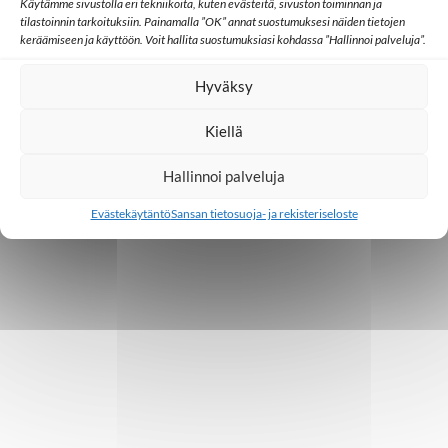
o
Käytämme sivustolla eri tekniikoita, kuten evästeitä, sivuston toiminnan ja
tilastoinnin tarkoituksiin. Painamalla ”OK” annat suostumuksesi näiden tietojen
i
keräämiseen ja käyttöön. Voit hallita suostumuksiasi kohdassa ”Hallinnoi palveluja”.
n
Hyväksy
t
Kiellä
i
Hallinnoi palveluja
Evästekäytäntö
Sansan tietosuoja- ja rekisteriseloste