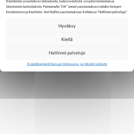
o
Käytämme sivustolla eri tekniikoita, kuten evästeitä, sivuston toiminnan ja
tilastoinnin tarkoituksiin. Painamalla ”OK” annat suostumuksesi näiden tietojen
i
keräämiseen ja käyttöön. Voit hallita suostumuksiasi kohdassa ”Hallinnoi palveluja”.
n
Hyväksy
t
Kiellä
i
Hallinnoi palveluja
Evästekäytäntö
Sansan tietosuoja- ja rekisteriseloste