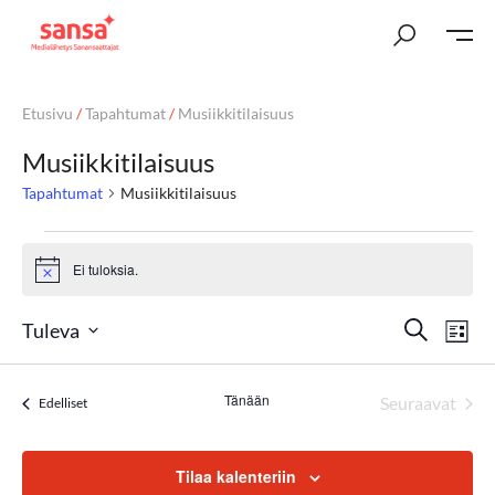
Etusivu
/
Tapahtumat
/
Musiikkitilaisuus
Musiikkitilaisuus
Tapahtumat
Musiikkitilaisuus
Ei tuloksia.
Notice
T
Ta
Etsi
Tuleva
Lista
Vi
Valitse
a
päivä.
Nav
Tänään
p
Seuraavat
Tapahtumat
Edelliset
Tapahtum
a
Tilaa kalenteriin
h