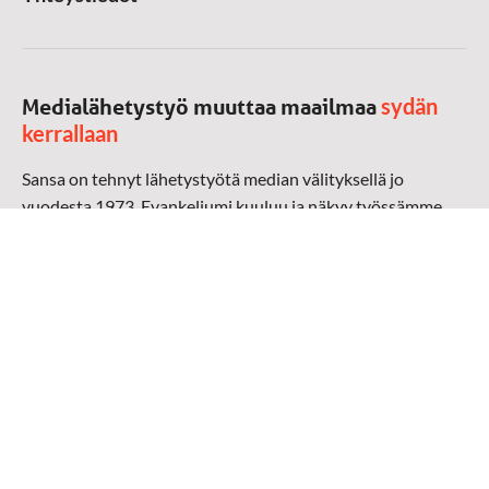
sydän
Medialähetystyö muuttaa maailmaa
kerrallaan
Sansa on tehnyt lähetystyötä median välityksellä jo
vuodesta 1973. Evankeliumi kuuluu ja näkyy työssämme
radioaalloilla, televisiossa, verkossa ja sosiaalisessa
mediassa ympäri maailman. Kohtaamme ihmisen hänen
omalla kielellään, aidosti arjen keskellä.
Mediapankki
➔
Sansan materiaali
➔
Raamattu kannesta kanteen materiaali
➔
Toivoa naisille materiaali