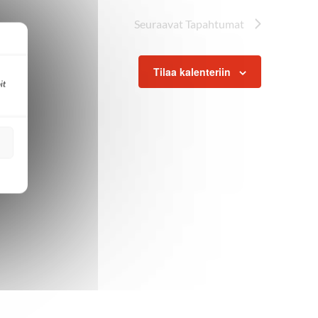
Seuraavat
Tapahtumat
Tilaa kalenteriin
it