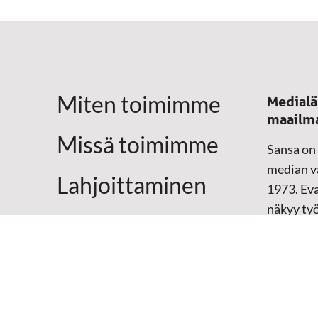
a
v
i
Miten toimimme
Medialä
g
maailm
Missä toimimme
Sansa on
o
median vä
Lahjoittaminen
1973. Eva
i
näkyy ty
Yhteystiedot
televisio
n
sosiaali
maailma
t
hänen oma
arjen kesk