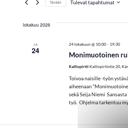
Tulevat tapahtumat
Tänään
hakusanalla.
p
Valitse
päivä.
a
lokakuu 2026
h
-
24 lokakuun @ 10:00
19:30
LA
24
Monimuotoinen rukou
t
Kalliopirtti
Kalliopirtintie 20, Kä
u
Toivoa naisille -työn ystäv
aiheenaan "Monimuotoinen 
m
sekä Seija Niemi Sansasta 
työ. Ohjelma tarkentuu m
a
t