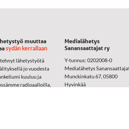
hetystyö muuttaa
Medialähetys
sydän kerrallaan
Sanansaattajat ry
aa
Y-tunnus: 0202008-0
 tehnyt lähetystyötä
Medialähetys Sanansaattajat
lityksellä jo vuodesta
Munckinkatu 67, 05800
nkeliumi kuuluu ja
Hyvinkää
össämme radioaalloilla,
ssa, verkossa ja
➔
Yhteydenottolomake
sessa mediassa ympäri
n. Kohtaamme ihmisen
Lahjoitustili:
lla kielellään, aidosti
FI37 5062 0320 0320 18
ellä.