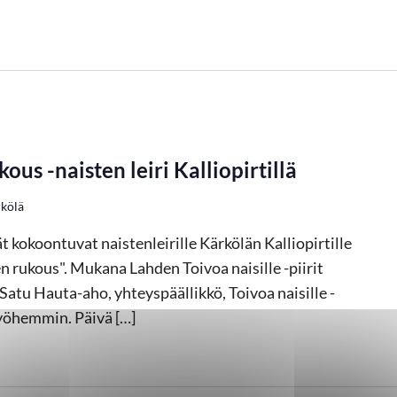
s -naisten leiri Kalliopirtillä
rkölä
ät kokoontuvat naistenleirille Kärkölän Kalliopirtille
rukous". Mukana Lahden Toivoa naisille -piirit
Satu Hauta-aho, yhteyspäällikkö, Toivoa naisille -
yöhemmin. Päivä […]