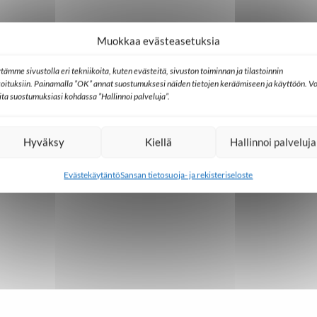
Muokkaa evästeasetuksia
tämme sivustolla eri tekniikoita, kuten evästeitä, sivuston toiminnan ja tilastoinnin
koituksiin. Painamalla ”OK” annat suostumuksesi näiden tietojen keräämiseen ja käyttöön. Vo
lita suostumuksiasi kohdassa ”Hallinnoi palveluja”.
Hyväksy
Kiellä
Hallinnoi palveluja
Evästekäytäntö
Sansan tietosuoja- ja rekisteriseloste