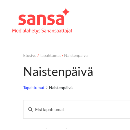
Etusivu
/
Tapahtumat
/
Naistenpäivä
Naistenpäivä
Tapahtumat
Naistenpäivä
T
Syötä
hakusana.
a
Etsi
Tapahtumat