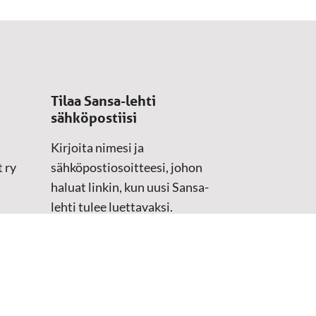
Tilaa Sansa-lehti
sähköpostiisi
Kirjoita nimesi ja
 ry
sähköpostiosoitteesi, johon
haluat linkin, kun uusi Sansa-
lehti tulee luettavaksi.
Tilaustiedot kirjataan
asiakasteristeriimme.
Sähköposti
(Pakollinen)