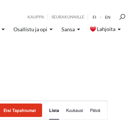
KAUPPA
SEURAKUNNILLE
FI
EN
Lahjoita
Osallistu ja opi
Sansa
Tapahtum
Etsi Tapahtumat
Lista
Kuukausi
Päivä
Views