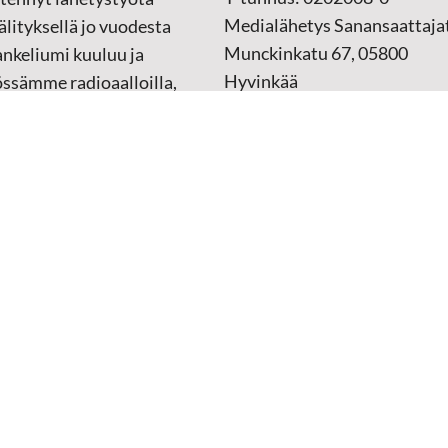
Medialähetys Sanansaattajat
lityksellä jo vuodesta
Munckinkatu 67, 05800
nkeliumi kuuluu ja
Hyvinkää
össämme radioaalloilla,
ssa, verkossa ja
➔
Yhteydenottolomake
sessa mediassa ympäri
n. Kohtaamme ihmisen
Lahjoitustili:
lla kielellään, aidosti
FI37 5062 0320 0320 18
ellä.
Keräyslupa:
Manner-Suomi
RA/2020/1017
ankki
Verkkolaskutusosoite
 materiaali
(ostolaskut)
tu kannesta kanteen
i
naisille materiaali