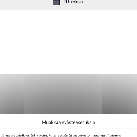
Ei tuloksia.
Notice
Muokkaa evästeasetuksia
tämme sivustolla eri tekniikoita, kuten evästeitä, sivuston toiminnan ja tilastoinnin