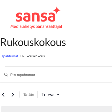
Rukouskokous
Tapahtumat
Rukouskokous
T
Syötä
hakusana.
a
Etsi
Tapahtumat
Tuleva
Tänään
hakusanalla.
p
Valitse
päivä.