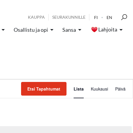
KAUPPA
SEURAKUNNILLE
FI
EN
Lahjoita
Osallistu ja opi
Sansa
Tapah
Etsi Tapahtumat
Lista
Kuukausi
Päivä
Views
Navig