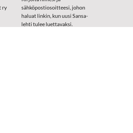
 ry
sähköpostiosoitteesi, johon
haluat linkin, kun uusi Sansa-
lehti tulee luettavaksi.
Tilaustiedot kirjataan
asiakasteristeriimme.
Sähköposti
(Pakollinen)
Etunimi
Sukunimi
Tarkistus