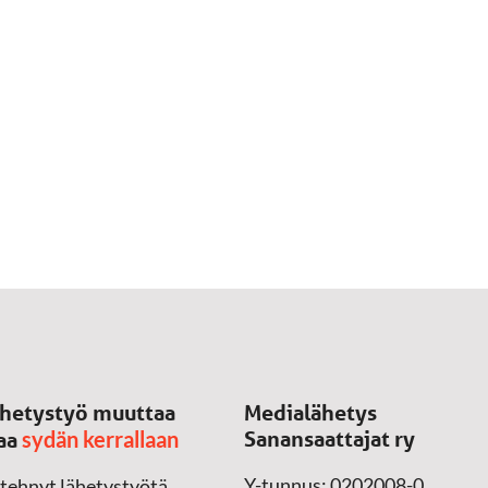
hetystyö muuttaa
Medialähetys
sydän kerrallaan
Sanansaattajat ry
aa
Y-tunnus: 0202008-0
 tehnyt lähetystyötä