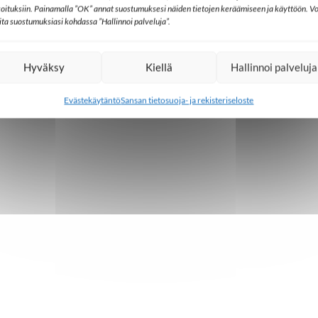
koituksiin. Painamalla ”OK” annat suostumuksesi näiden tietojen keräämiseen ja käyttöön. Vo
lita suostumuksiasi kohdassa ”Hallinnoi palveluja”.
Hyväksy
Kiellä
Hallinnoi palveluja
Evästekäytäntö
Sansan tietosuoja- ja rekisteriseloste