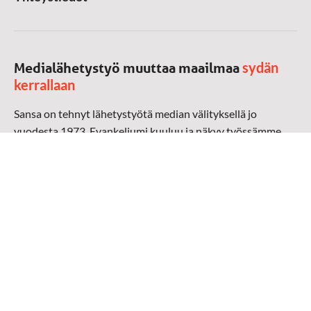
sydän
Medialähetystyö muuttaa maailmaa
kerrallaan
Sansa on tehnyt lähetystyötä median välityksellä jo
vuodesta 1973. Evankeliumi kuuluu ja näkyy työssämme
radioaalloilla, televisiossa, verkossa ja sosiaalisessa
mediassa ympäri maailman. Kohtaamme ihmisen hänen
omalla kielellään, aidosti arjen keskellä.
Mediapankki
➔
Sansan materiaali
➔
Raamattu kannesta kanteen materiaali
➔
Toivoa naisille materiaali