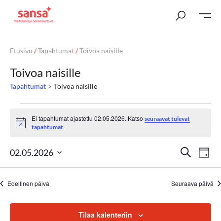
Etusivu
/
Tapahtumat
/
Toivoa naisille
Toivoa naisille
Tapahtumat
Toivoa naisille
Ei tapahtumat ajastettu 02.05.2026. Katso
seuraavat tulevat
Notice
.
tapahtumat
T
Ta
Etsi
02.05.2026
Päivä
Vi
Valitse
a
päivä.
Nav
Edellinen päivä
Seuraava päivä
p
a
Tilaa kalenteriin