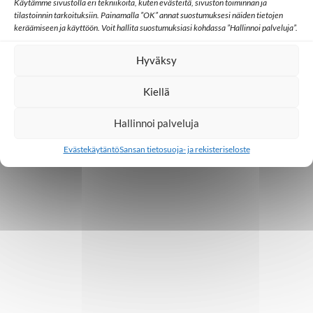
o
Käytämme sivustolla eri tekniikoita, kuten evästeitä, sivuston toiminnan ja
tilastoinnin tarkoituksiin. Painamalla ”OK” annat suostumuksesi näiden tietojen
i
keräämiseen ja käyttöön. Voit hallita suostumuksiasi kohdassa ”Hallinnoi palveluja”.
n
Hyväksy
t
Kiellä
i
Hallinnoi palveluja
Evästekäytäntö
Sansan tietosuoja- ja rekisteriseloste