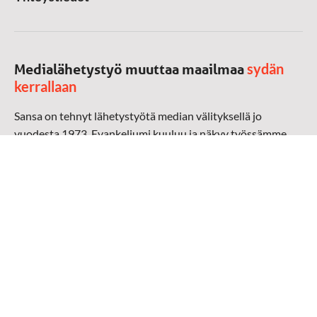
sydän
Medialähetystyö muuttaa maailmaa
kerrallaan
Sansa on tehnyt lähetystyötä median välityksellä jo
vuodesta 1973. Evankeliumi kuuluu ja näkyy työssämme
radioaalloilla, televisiossa, verkossa ja sosiaalisessa
mediassa ympäri maailman. Kohtaamme ihmisen hänen
omalla kielellään, aidosti arjen keskellä.
Mediapankki
➔
Sansan materiaali
➔
Raamattu kannesta kanteen materiaali
➔
Toivoa naisille materiaali