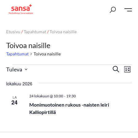
Etusivu
/
Tapahtumat
/
Toivoa naisille
Toivoa naisille
Tapahtumat
Toivoa naisille
T
Ta
Etsi
Tuleva
Lista
Vi
Valitse
a
lokakuu 2026
päivä.
Nav
p
-
24 lokakuun @ 10:00
19:30
LA
a
24
Monimuotoinen rukous -naisten leiri
h
Kalliopirtillä
t
u