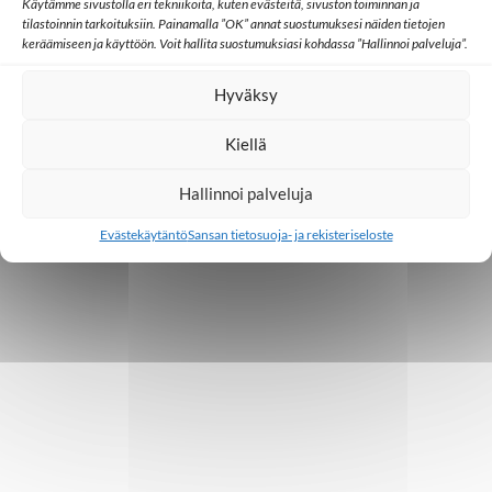
Käytämme sivustolla eri tekniikoita, kuten evästeitä, sivuston toiminnan ja
tilastoinnin tarkoituksiin. Painamalla ”OK” annat suostumuksesi näiden tietojen
t
keräämiseen ja käyttöön. Voit hallita suostumuksiasi kohdassa ”Hallinnoi palveluja”.
i
Hyväksy
Kiellä
Hallinnoi palveluja
Evästekäytäntö
Sansan tietosuoja- ja rekisteriseloste