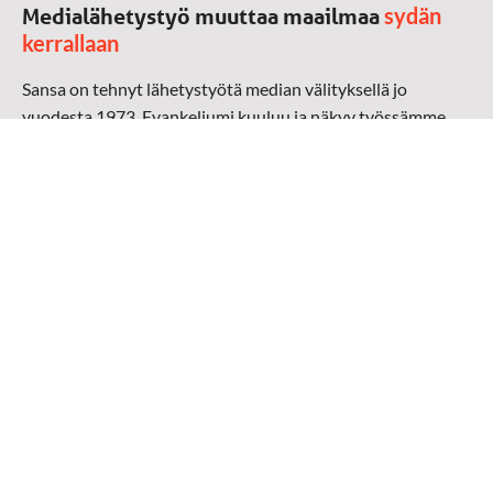
sydän
Medialähetystyö muuttaa maailmaa
kerrallaan
Sansa on tehnyt lähetystyötä median välityksellä jo
vuodesta 1973. Evankeliumi kuuluu ja näkyy työssämme
radioaalloilla, televisiossa, verkossa ja sosiaalisessa
mediassa ympäri maailman. Kohtaamme ihmisen hänen
omalla kielellään, aidosti arjen keskellä.
Mediapankki
➔
Sansan materiaali
➔
Raamattu kannesta kanteen materiaali
➔
Toivoa naisille materiaali
Medialähetys Sanansaattajat ry