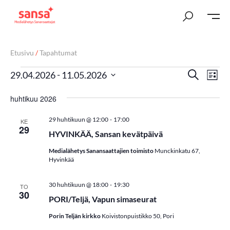
Etusivu
/
Tapahtumat
T
Ta
 - 
Etsi
29.04.2026
11.05.2026
Lista
Vi
Valitse
a
huhtikuu 2026
päivä.
Nav
p
-
29 huhtikuun @ 12:00
17:00
KE
a
29
HYVINKÄÄ, Sansan kevätpäivä
h
Medialähetys Sanansaattajien toimisto
Munckinkatu 67,
Hyvinkää
t
u
-
30 huhtikuun @ 18:00
19:30
TO
30
PORI/Teljä, Vapun simaseurat
m
Porin Teljän kirkko
Koivistonpuistikko 50, Pori
a