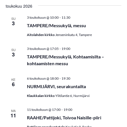
t
toukokuu 2026
E
-
3 toukokuun @ 10:00
11:30
SU
3
t
TAMPERE/Messukylä, messu
s
Aitolahden kirkko
Jenseninkatu 4, Tampere
i
-
3 toukokuun @ 17:05
19:00
SU
3
a
TAMPERE/Messukylä, Kohtaamisilta –
kohtaamisten messu
j
a
-
6 toukokuun @ 18:00
19:30
KE
6
N
NURMIJÄRVI, seurakuntailta
ä
Klaukkalan kirkko
Ylitilantie 6, Nurmijärvi
k
-
11 toukokuun @ 17:00
19:00
MA
11
y
RAAHE/Pattijoki, Toivoa Naisille-piiri
Pattijoen seurakuntatalo
Koulutie 9, Raahe