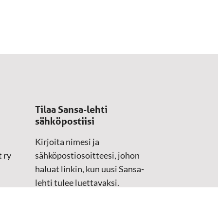
Tilaa Sansa-lehti
sähköpostiisi
Kirjoita nimesi ja
 ry
sähköpostiosoitteesi, johon
haluat linkin, kun uusi Sansa-
lehti tulee luettavaksi.
Tilaustiedot kirjataan
asiakasteristeriimme.