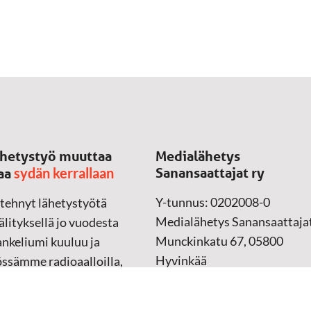
hetystyö muuttaa
Medialähetys
sydän kerrallaan
Sanansaattajat ry
aa
Y-tunnus: 0202008-0
 tehnyt lähetystyötä
Medialähetys Sanansaattajat
lityksellä jo vuodesta
Munckinkatu 67, 05800
nkeliumi kuuluu ja
Hyvinkää
össämme radioaalloilla,
ssa, verkossa ja
➔
Yhteydenottolomake
sessa mediassa ympäri