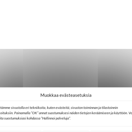
Muokkaa evästeasetuksia
tämme sivustolla eri tekniikoita, kuten evästeitä, sivuston toiminnan ja tilastoinnin
koituksiin. Painamalla ”OK” annat suostumuksesi näiden tietojen keräämiseen ja käyttöön. Vo
lita suostumuksiasi kohdassa ”Hallinnoi palveluja”.