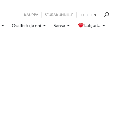
KAUPPA
SEURAKUNNILLE
FI
EN
Lahjoita
Osallistu ja opi
Sansa