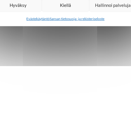
Hyväksy
Kiellä
Hallinnoi palveluja
Evästekäytäntö
Sansan tietosuoja- ja rekisteriseloste