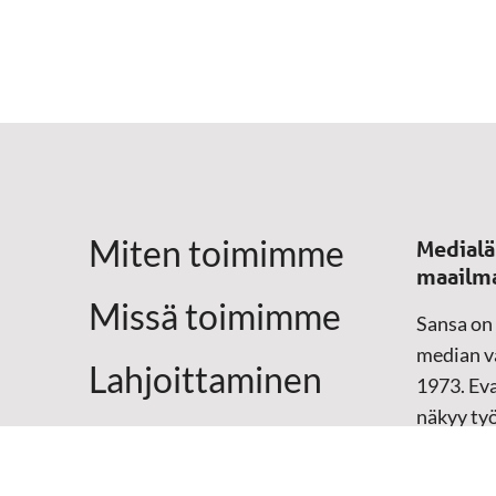
Miten toimimme
Medialä
maailm
Missä toimimme
Sansa on
median vä
Lahjoittaminen
1973. Eva
näkyy ty
Yhteystiedot
televisio
sosiaali