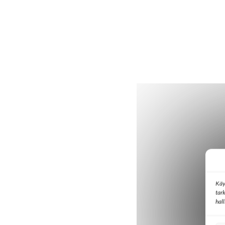
Käy
tar
hal