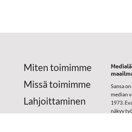
Miten toimimme
Medialä
maailm
Missä toimimme
Sansa on
median vä
Lahjoittaminen
1973. Eva
näkyy ty
Yhteystiedot
televisio
sosiaali