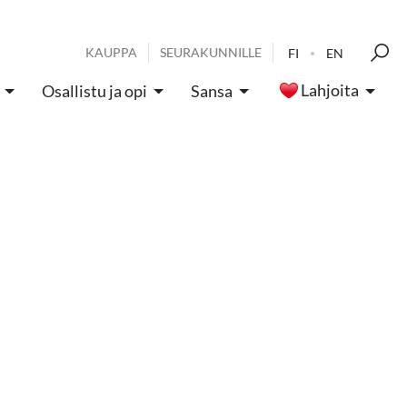
KAUPPA
SEURAKUNNILLE
FI
EN
Lahjoita
Osallistu ja opi
Sansa