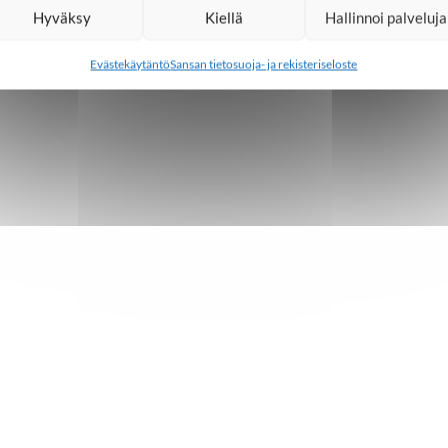
Hyväksy
Kiellä
Hallinnoi palveluja
Evästekäytäntö
Sansan tietosuoja- ja rekisteriseloste