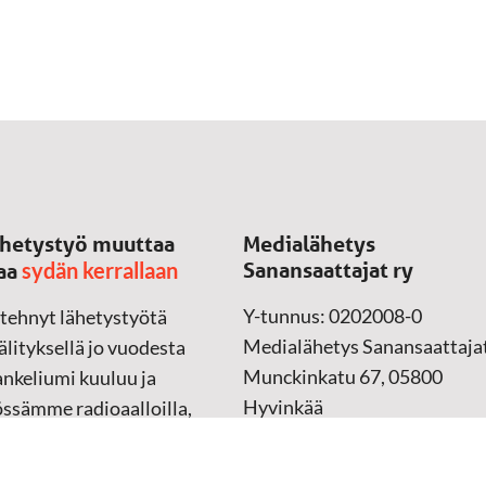
hetystyö muuttaa
Medialähetys
sydän kerrallaan
Sanansaattajat ry
aa
Y-tunnus: 0202008-0
 tehnyt lähetystyötä
Medialähetys Sanansaattajat
lityksellä jo vuodesta
Munckinkatu 67, 05800
nkeliumi kuuluu ja
Hyvinkää
össämme radioaalloilla,
ssa, verkossa ja
➔
Yhteydenottolomake
sessa mediassa ympäri