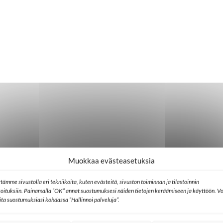
Muokkaa evästeasetuksia
tämme sivustolla eri tekniikoita, kuten evästeitä, sivuston toiminnan ja tilastoinnin
koituksiin. Painamalla ”OK” annat suostumuksesi näiden tietojen keräämiseen ja käyttöön. Vo
lita suostumuksiasi kohdassa ”Hallinnoi palveluja”.