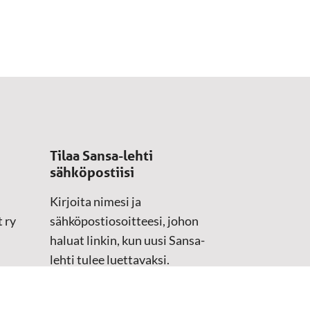
Tilaa Sansa-lehti
sähköpostiisi
Kirjoita nimesi ja
 ry
sähköpostiosoitteesi, johon
haluat linkin, kun uusi Sansa-
lehti tulee luettavaksi.
Tilaustiedot kirjataan
asiakasteristeriimme.