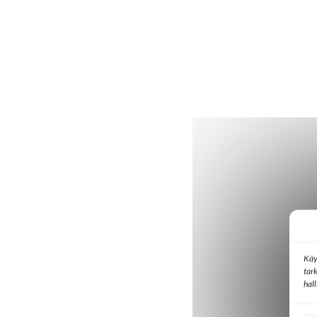
Käy
tar
hal