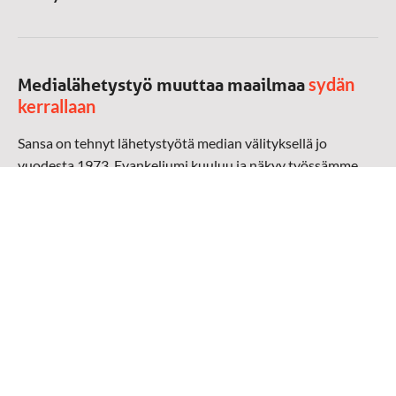
sydän
Medialähetystyö muuttaa maailmaa
kerrallaan
Sansa on tehnyt lähetystyötä median välityksellä jo
vuodesta 1973. Evankeliumi kuuluu ja näkyy työssämme
radioaalloilla, televisiossa, verkossa ja sosiaalisessa
mediassa ympäri maailman. Kohtaamme ihmisen hänen
omalla kielellään, aidosti arjen keskellä.
Mediapankki
➔
Sansan materiaali
➔
Raamattu kannesta kanteen materiaali
➔
Toivoa naisille materiaali