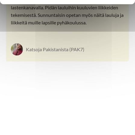
lastenkanavalla. Pidän lauluihin kuuluvien liikkeiden
tekemisestä. Sunnuntaisin opetan myös näitä lauluja ja
liikkeitä muille lapsille pyhäkoulussa.
Katsoja Pakistanista (PAK7)