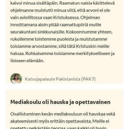
kalvoi minua sisältäpäin. Raamatun naisia käsittelevä
ohjelmanne muistutti minua siitä, että arvoni ei ole
vain avioliitossa vaan Kristuksessa. Ohjelman
innoittamana aloin pitää raamattupiiriä muille
seurakuntani sinkkunaisille. Kokoonnumme yhteen,
rukoilemme toistemme puolesta ja muistutamme
toisiamme arvostamme, sillä tätä Kristuskin meille
haluaa. Rohkaisemme toisiamme merkitykselliseen ja
iloiseen elämään.
Katsojapalaute Pakistanista (PAK7)
Mediakoulu oli hauska ja opettavainen
Osallistuminen kesän mediakouluun oli hauskaa sekä
akateemisesti myös erittäin opettavaista. Meille ei
opetettu pelkästään teoriaa, vaan kaikki oli hyvin