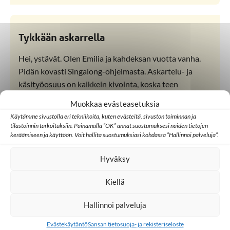
Tykkään askarrella
Hei, ystävät. Olen Emilia ja kahdeksan vuotta vanha.
Pidän kovasti Singalong-ohjelmasta. Askartelu- ja
käsityöosuus on kaikkein kivointa, koska teen
mielelläni jotakin luovaa niin kuin ohjelmassa. Se on
Muokkaa evästeasetuksia
niin hauskaa.
Käytämme sivustolla eri tekniikoita, kuten evästeitä, sivuston toiminnan ja
tilastoinnin tarkoituksiin. Painamalla ”OK” annat suostumuksesi näiden tietojen
keräämiseen ja käyttöön. Voit hallita suostumuksiasi kohdassa ”Hallinnoi palveluja”.
Lapsikatsoja Pakistanista (PAK7)
Hyväksy
Kiellä
Opetan lauluja muille lapsille
Hallinnoi palveluja
Hei, nimeni on Mattew. Olen 12-vuotias ja pidän
Evästekäytäntö
Sansan tietosuoja- ja rekisteriseloste
kovasti lauluista ja laululeikeistä PAK7 Kids -