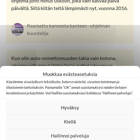
ohjelma johti minut uskoon, joka vain kasvaa päivä
päivältä. Siitä kiitän teitä lämpimästi nyt, vuonna 2016.
Raamattu kannesta kanteen -ohjelman
kuuntelija
Kun olin auto-onnettomuuden takia vain kotona,
ohjelma piti minut järjissäni ja auttoi jaksamaan.
Kiitos! Tämän olen myös kertonut muille ja erityisesti
Muokkaa evästeasetuksia
vasta uskoon tulleille ja vielä etsiville, joilla on paljon
Käytämme sivustolla eri tekniikoita, kuten evästeitä, sivuston toiminnan ja
tilastoinnin tarkoituksiin. Painamalla ”OK” annat suostumuksesi näiden tietojen
kysymyksiä.
keräämiseen ja käyttöön. Voit hallita suostumuksiasi kohdassa ”Hallinnoi palveluja”.
Hyväksy
Kuuntelija Suomesta
Kiellä
Raamattu kannesta kanteen on aamun juhlahetki!
Hallinnoi palveluja