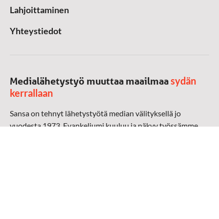
Lahjoittaminen
Yhteystiedot
sydän
Medialähetystyö muuttaa maailmaa
kerrallaan
Sansa on tehnyt lähetystyötä median välityksellä jo
vuodesta 1973. Evankeliumi kuuluu ja näkyy työssämme
radioaalloilla, televisiossa, verkossa ja sosiaalisessa
mediassa ympäri maailman. Kohtaamme ihmisen hänen
omalla kielellään, aidosti arjen keskellä.
Mediapankki
➔
Sansan materiaali
➔
Raamattu kannesta kanteen materiaali