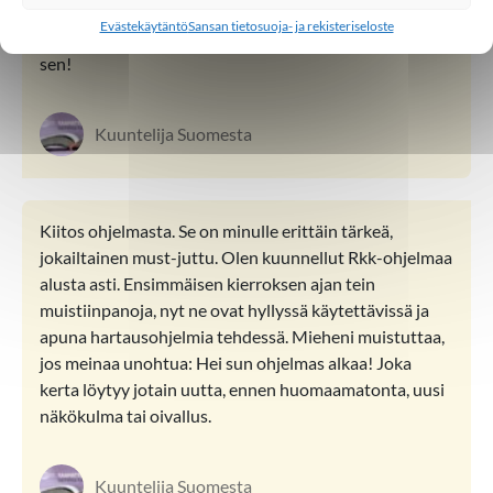
Kiitoskiitoskiitos näistä hienoista
Evästekäytäntö
Sansan tietosuoja- ja rekisteriseloste
raamatunopetuksista! Siunausta teille jotka järjestätte
sen!
Kuuntelija Suomesta
Kiitos ohjelmasta. Se on minulle erittäin tärkeä,
jokailtainen must-juttu. Olen kuunnellut Rkk-ohjelmaa
alusta asti. Ensimmäisen kierroksen ajan tein
muistiinpanoja, nyt ne ovat hyllyssä käytet­tävissä ja
apuna hartausohjelmia tehdessä. Mieheni muistuttaa,
jos meinaa unohtua: Hei sun ohjelmas alkaa! Joka
kerta löytyy jotain uutta, ennen huomaamatonta, uusi
näkökulma tai oivallus.
Kuuntelija Suomesta