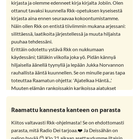
kirjasta ja olemme edenneet kirja kirjalta Jobiin. Olen
ottanut tavaksi kuunnella Rkk-opetuksen kyseisestä
kirjasta aina ennen seuraavaa kokoontumistamme.
Näin ollen Rkk on entistä tiiviimmin mukana arjessani:
silittäessä, laatikoita järjestellessä ja muuta hiljaista
puuhaa tehdessäni.
Erittäin odotettu ystävä Rkk on nukkumaan
käydessäni; tälläkin viikolla joka yö. Pidän kännyä
hiljaisella äänellä tyynyllä ja lepään Jukka Norvannon
rauhallista ääntä kuunnellen. Se on minulle paras tapa
toteuttaa Raamatun ohjetta: 'Ajatelkaa Häntä...'
Muuten elämän rankoissakin karikoissa ajatukset
lähtevät vilkkaasti semmoisille poluille, joilla unta on
turha odottaa. Joskus tulee kuunneltua useampi jakso,
Raamattu kannesta kanteen on parasta
joskus yksi 'riittää'. Monta kertaa olen palannut
viimeisiin osuuksiin päivällä uudelleen, kun Jukka on
Kiitos valtavasti Rkk-ohjelmasta! Se on ehdottomasti
joutunut puhumaan tovin yksikseen. :)
parasta, mitä Radio Dei tarjoaa.❤️ Ja Deissähän on
Viimeksi eilen kerroin ystävälleni, että Jobin kirjan
paljon hyvää.😊 Klo 21 aikaan asettaudumme iltaisin