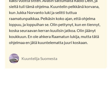
kaksi vuotta sitten. Avasin sattumalta Radio Dein, ja
sieltä tuli tämä ohjelma. Kuuntelin pelkkänä korvana,
kun Jukka Norvanto luki ja selitti tuttua
raamatunpaikkaa. Pelkäsin koko ajan, että ohjelma
loppuu, ja loppuihan se. Olin pettynyt, kun en tiennyt,
koska seuraavan kerran kuulisin jatkoa. Olin jäänyt
koukkuun. En ole ahkera Raamatun lukija, mutta tätä
ohjelmaa en jätä kuuntelematta juuri koskaan.
Kuuntelija Suomesta