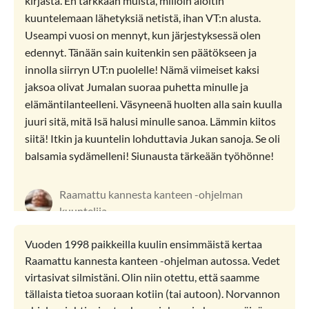
kirjasta. En tarkkaan muista, milloin aloitin
kuuntelemaan lähetyksiä netistä, ihan VT:n alusta.
Useampi vuosi on mennyt, kun järjestyksessä olen
edennyt. Tänään sain kuitenkin sen päätökseen ja
innolla siirryn UT:n puolelle! Nämä viimeiset kaksi
jaksoa olivat Jumalan suoraa puhetta minulle ja
elämäntilanteelleni. Väsyneenä huolten alla sain kuulla
juuri sitä, mitä Isä halusi minulle sanoa. Lämmin kiitos
siitä! Itkin ja kuuntelin lohduttavia Jukan sanoja. Se oli
balsamia sydämelleni! Siunausta tärkeään työhönne!
Raamattu kannesta kanteen -ohjelman
kuuntelija
Vuoden 1998 paikkeilla kuulin ensimmäistä kertaa
Raamattu kannesta kanteen -ohjelman autossa. Vedet
virtasivat silmistäni. Olin niin otettu, että saamme
tällaista tietoa suoraan kotiin (tai autoon). Norvannon