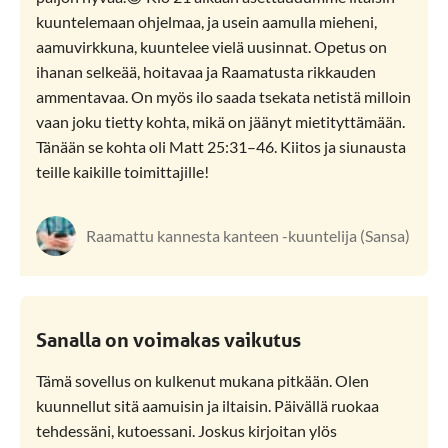
avaus Rkk:ssa on parasta äänikirjaa. Kirjan syvyyksistä
kuuntelemaan ohjelmaa, ja usein aamulla mieheni,
saa ammennettua valtavasti omiin kohtaamisiin niiden
aamuvirkkuna, kuuntelee vielä uusinnat. Opetus on
ihmisten kanssa, jotka tietävät, mitä tuska on.
ihanan selkeää, hoitavaa ja Raamatusta rikkauden
Innokkaana lukijana äänikirjat eivät ole olleet minua
ammentavaa. On myös ilo saada tsekata netistä milloin
varten, mutta tässä suhteessa Rkk:n kuuntelu tekee
vaan joku tietty kohta, mikä on jäänyt mietityttämään.
ihanan poikkeuksen.
Tänään se kohta oli Matt 25:31–46. Kiitos ja siunausta
teille kaikille toimittajille!
Raamattu kannesta kanteen -kuuntelija (Sansa)
Raamattu kannesta kanteen -kuuntelija (Sansa)
Sanalla on voimakas vaikutus
Tämä sovellus on kulkenut mukana pitkään. Olen
kuunnellut sitä aamuisin ja iltaisin. Päivällä ruokaa
tehdessäni, kutoessani. Joskus kirjoitan ylös