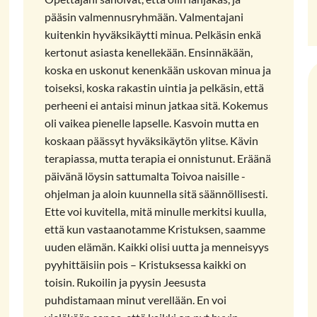
pääsin valmennusryhmään. Valmentajani
kuitenkin hyväksikäytti minua. Pelkäsin enkä
kertonut asiasta kenellekään. Ensinnäkään,
koska en uskonut kenenkään uskovan minua ja
toiseksi, koska rakastin uintia ja pelkäsin, että
perheeni ei antaisi minun jatkaa sitä. Kokemus
oli vaikea pienelle lapselle. Kasvoin mutta en
koskaan päässyt hyväksikäytön ylitse. Kävin
terapiassa, mutta terapia ei onnistunut. Eräänä
päivänä löysin sattumalta Toivoa naisille -
ohjelman ja aloin kuunnella sitä säännöllisesti.
Ette voi kuvitella, mitä minulle merkitsi kuulla,
että kun vastaanotamme Kristuksen, saamme
uuden elämän. Kaikki olisi uutta ja menneisyys
pyyhittäisiin pois – Kristuksessa kaikki on
toisin. Rukoilin ja pyysin Jeesusta
puhdistamaan minut verellään. En voi