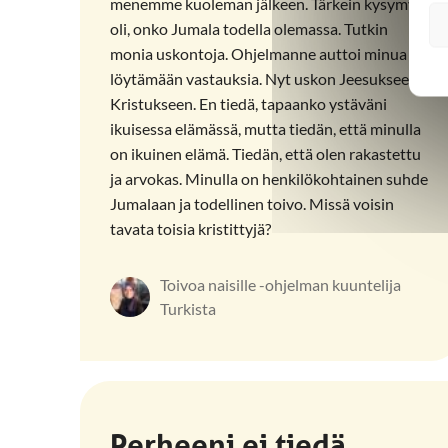
menemme kuoleman jälkeen. Tärkein kysymys
oli, onko Jumala todella olemassa. Tutkin
monia uskontoja. Ohjelmanne auttoi minua
löytämään vastauksia. Nyt uskon Jeesukseen
Kristukseen. En tiedä, tapaanko ystäväni
ikuisessa elämässä, mutta tiedän, että minulla
on ikuinen elämä. Tiedän, että olen rakastettu
ja arvokas. Minulla on henkilökohtainen suhde
Jumalaan ja todellinen toivo. Missä voisin
tavata toisia kristittyjä?
Toivoa naisille -ohjelman kuuntelija
Turkista
Perheeni ei tiedä