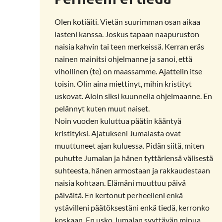
Olen kotiäiti. Vietän suurimman osan aikaa
lasteni kanssa. Joskus tapaan naapuruston
naisia kahvin tai teen merkeissä. Kerran eräs
nainen mainitsi ohjelmanne ja sanoi, että
vihollinen (te) on maassamme. Ajattelin itse
toisin. Olin aina miettinyt, mihin kristityt
uskovat. Aloin siksi kuunnella ohjelmaanne. En
pelännyt kuten muut naiset.
Noin vuoden kuluttua päätin kääntyä
kristityksi. Ajatukseni Jumalasta ovat
muuttuneet ajan kuluessa. Pidän siitä, miten
puhutte Jumalan ja hänen tyttäriensä välisestä
suhteesta, hänen armostaan ja rakkaudestaan
naisia kohtaan. Elämäni muuttuu päivä
päivältä. En kertonut perheelleni enkä
ystävilleni päätöksestäni enkä tiedä, kerronko
koskaan. En usko Jumalan syyttävän minua