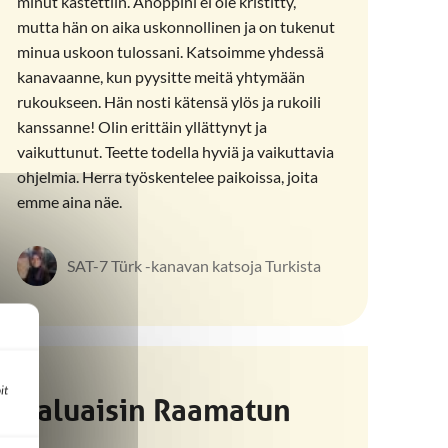
minut kastettiin. Anoppini ei ole kristitty,
mutta hän on aika uskonnollinen ja on tukenut
minua uskoon tulossani. Katsoimme yhdessä
kanavaanne, kun pyysitte meitä yhtymään
rukoukseen. Hän nosti kätensä ylös ja rukoili
kanssanne! Olin erittäin yllättynyt ja
vaikuttunut. Teette todella hyviä ja vaikuttavia
ohjelmia. Herra työskentelee paikoissa, joita
emme aina näe.
SAT-7 Türk -kanavan katsoja Turkista
it
Haluaisin Raamatun