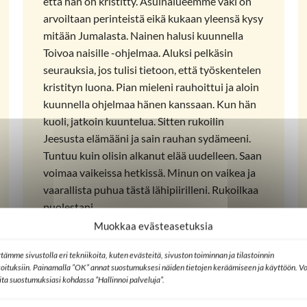
että hän on kristitty. Asuinalueemme väki on
arvoiltaan perinteistä eikä kukaan yleensä kysy
mitään Jumalasta. Nainen halusi kuunnella
Toivoa naisille -ohjelmaa. Aluksi pelkäsin
seurauksia, jos tulisi tietoon, että työskentelen
kristityn luona. Pian mieleni rauhoittui ja aloin
kuunnella ohjelmaa hänen kanssaan. Kun hän
kuoli, jatkoin kuuntelua. Sitten rukoilin
Jeesusta elämääni ja sain rauhan sydämeeni.
Tuntuu kuin olisin alkanut elää uudelleen. Saan
voimaa vaikeissa hetkissä. Minun on vaikea ja
vaarallista puhua tästä lähipiirilleni. Rukoilkaa
puolestani.
Muokkaa evästeasetuksia
Toivoa naisille -ohjelman kuuntelija
tämme sivustolla eri tekniikoita, kuten evästeitä, sivuston toiminnan ja tilastoinnin
Turkista (TWR)
koituksiin. Painamalla ”OK” annat suostumuksesi näiden tietojen keräämiseen ja käyttöön. Vo
lita suostumuksiasi kohdassa ”Hallinnoi palveluja”.