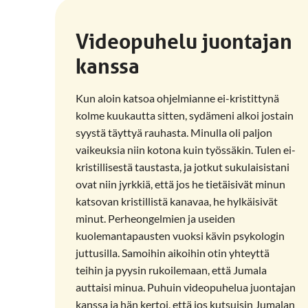
Videopuhelu juontajan
kanssa
Kun aloin katsoa ohjelmianne ei-kristittynä
kolme kuukautta sitten, sydämeni alkoi jostain
syystä täyttyä rauhasta. Minulla oli paljon
vaikeuksia niin kotona kuin työssäkin. Tulen ei-
kristillisestä taustasta, ja jotkut sukulaisistani
ovat niin jyrkkiä, että jos he tietäisivät minun
katsovan kristillistä kanavaa, he hylkäisivät
minut. Perheongelmien ja useiden
kuolemantapausten vuoksi kävin psykologin
juttusilla. Samoihin aikoihin otin yhteyttä
teihin ja pyysin rukoilemaan, että Jumala
auttaisi minua. Puhuin videopuhelua juontajan
kanssa ja hän kertoi, että jos kutsuisin Jumalan