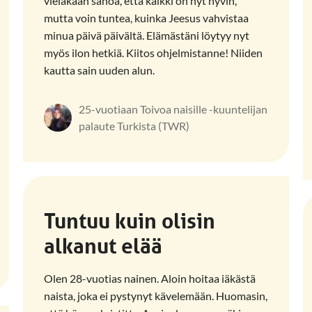
vieläkään sanoa, että kaikki on nyt hyvin,
mutta voin tuntea, kuinka Jeesus vahvistaa
minua päivä päivältä. Elämästäni löytyy nyt
myös ilon hetkiä. Kiitos ohjelmistanne! Niiden
kautta sain uuden alun.
25-vuotiaan Toivoa naisille -kuuntelijan
palaute Turkista (TWR)
Tuntuu kuin olisin
alkanut elää
Olen 28-vuotias nainen. Aloin hoitaa iäkästä
naista, joka ei pystynyt kävelemään. Huomasin,