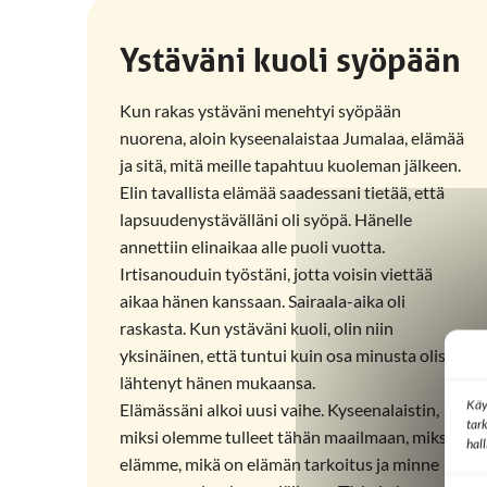
Ystäväni kuoli syöpään
Kun rakas ystäväni menehtyi syöpään
nuorena, aloin kyseenalaistaa Jumalaa, elämää
ja sitä, mitä meille tapahtuu kuoleman jälkeen.
Elin tavallista elämää saadessani tietää, että
lapsuudenystävälläni oli syöpä. Hänelle
annettiin elinaikaa alle puoli vuotta.
Irtisanouduin työstäni, jotta voisin viettää
aikaa hänen kanssaan. Sairaala-aika oli
raskasta. Kun ystäväni kuoli, olin niin
yksinäinen, että tuntui kuin osa minusta olisi
lähtenyt hänen mukaansa.
Käy
Elämässäni alkoi uusi vaihe. Kyseenalaistin,
tar
miksi olemme tulleet tähän maailmaan, miksi
hal
elämme, mikä on elämän tarkoitus ja minne