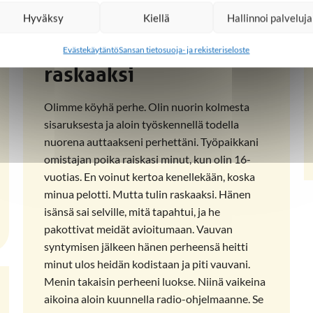
Hyväksy
Kiellä
Hallinnoi palveluja
Tulin raiskatuksi ja
Evästekäytäntö
Sansan tietosuoja- ja rekisteriseloste
raskaaksi
Olimme köyhä perhe. Olin nuorin kolmesta
sisaruksesta ja aloin työskennellä todella
nuorena auttaakseni perhettäni. Työpaikkani
omistajan poika raiskasi minut, kun olin 16-
vuotias. En voinut kertoa kenellekään, koska
minua pelotti. Mutta tulin raskaaksi. Hänen
isänsä sai selville, mitä tapahtui, ja he
pakottivat meidät avioitumaan. Vauvan
syntymisen jälkeen hänen perheensä heitti
minut ulos heidän kodistaan ja piti vauvani.
Menin takaisin perheeni luokse. Niinä vaikeina
aikoina aloin kuunnella radio-ohjelmaanne. Se