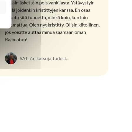
Pääsin äskettäin pois vankilasta. Ystävystyin
siellä joidenkin kristittyjen kanssa. En osaa
kuvata sitä tunnetta, minkä koin, kun luin
Raamattua. Olen nyt kristitty. Olisin kiitollinen,
jos voisitte auttaa minua saamaan oman
Raamatun!
SAT-7:n katsoja Turkista