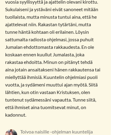
vuosia syyllisyyttä ja ajattelin olevani kirottu.
Sukulaiseni ja ystäväni eivät sanoneet mitään
tuollaista, mutta minusta tuntui aina, että he
ajattelevat niin. Rakastan tytärtäni, mutta
tunne häntä kohtaan oli erilainen. Löysin
sattumalta radiosta ohjelmasi, jossa puhuit
Jumalan ehdottomasta rakkaudesta. En ole
koskaan ennen kuullut Jumalasta, joka
rakastaa ehdoitta. Minun on pitänyt tehdä
aina jotain ansaitakseni hänen rakkautensa tai
miellyttää ihmisiä. Kuuntelin ohjelmiasi puoli
vuotta, ja sydämeni muuttui ajan myötä. Siitä
lähtien, kun otin vastaan ​​Kristuksen, olen
tuntenut sydämessäni vapautta. Tunne siitä,
että ihmiset aina tuomitsevat minut, on
kadonnut.
Toivoa naisille -ohjelman kuuntelija