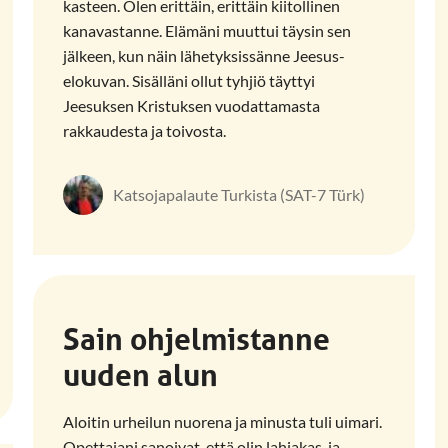
kasteen. Olen erittäin, erittäin kiitollinen
kanavastanne. Elämäni muuttui täysin sen
jälkeen, kun näin lähetyksissänne Jeesus-
elokuvan. Sisälläni ollut tyhjiö täyttyi
Jeesuksen Kristuksen vuodattamasta
rakkaudesta ja toivosta.
Katsojapalaute Turkista (SAT-7 Türk)
Sain ohjelmistanne
uuden alun
Aloitin urheilun nuorena ja minusta tuli uimari.
Opettajani sanoivat, että olin lahjakas, ja