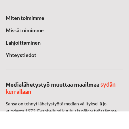
Miten toimimme
Missä toimimme
Lahjoittaminen
Yhteystiedot
sydän
Medialähetystyö muuttaa maailmaa
kerrallaan
Sansa on tehnyt lähetystyötä median välityksellä jo
vuodesta 1973. Evankeliumi kuuluu ja näkyy työssämme
radioaalloilla, televisiossa, verkossa ja sosiaalisessa
mediassa ympäri maailman. Kohtaamme ihmisen hänen